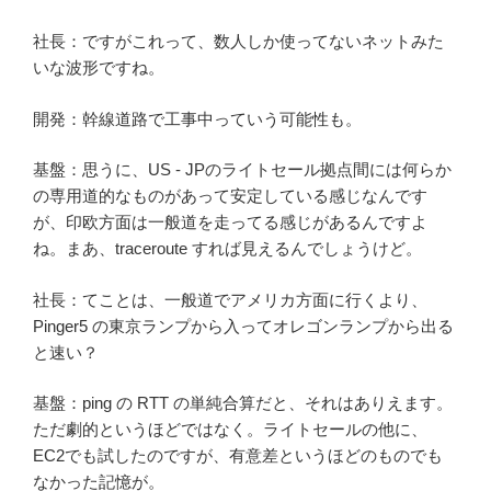
社長：ですがこれって、数人しか使ってないネットみた
いな波形ですね。
開発：幹線道路で工事中っていう可能性も。
基盤：思うに、US - JPのライトセール拠点間には何らか
の専用道的なものがあって安定している感じなんです
が、印欧方面は一般道を走ってる感じがあるんですよ
ね。まあ、traceroute すれば見えるんでしょうけど。
社長：てことは、一般道でアメリカ方面に行くより、
Pinger5 の東京ランプから入ってオレゴンランプから出る
と速い？
基盤：ping の RTT の単純合算だと、それはありえます。
ただ劇的というほどではなく。ライトセールの他に、
EC2でも試したのですが、有意差というほどのものでも
なかった記憶が。