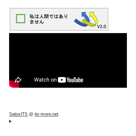
SatoxITS
@
its-more.net