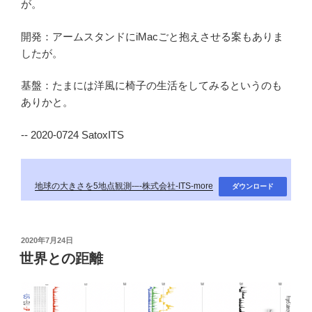
が。
開発：アームスタンドにiMacごと抱えさせる案もありま
したが。
基盤：たまには洋風に椅子の生活をしてみるというのも
ありかと。
-- 2020-0724 SatoxITS
地球の大きさを5地点観測-–-株式会社-ITS-more
ダウンロード
投
2020年7月24日
稿
世界との距離
日: