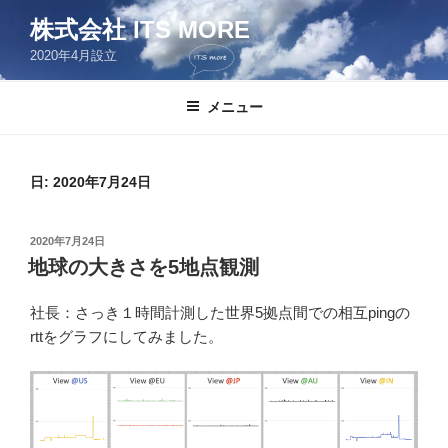
コ
株式会社 ITS MORE
ン
2020年4月設立
テ
ン
ツ
メニュー
へ
ス
キ
日:
2020年7月24日
ッ
プ
投
2020年7月24日
稿
地球の大きさを5地点観測
日:
社長：さっき１時間計測した世界5拠点間での相互pingの
rttをグラフにしてみました。