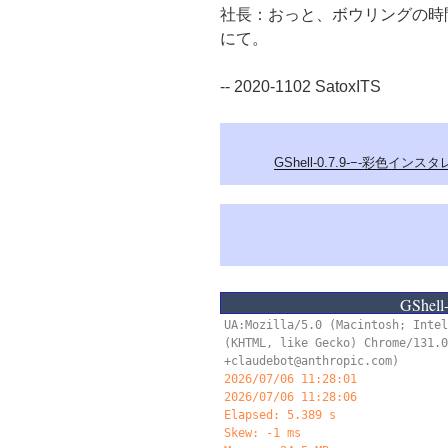
社長：おっと、ボウリングの時
にて。
-- 2020-1102 SatoxITS
GShell-0.7.9-−-彩色インス
/*
GShell-
UA:Mozilla/5.0 (Macintosh; Intel
(KHTML, like Gecko) Chrome/131.0
+claudebot@anthropic.com)
2026/07/06 11:28:01
2026/07/06 11:28:07
Elapsed: 6.399 s
Skew: 10 ms