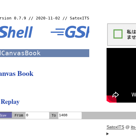
sion 0.7.9 // 2020-11-02 // SatoxITS
dCanvasBook
anvas Book
 Replay
From
To
SatoxITS
@
it