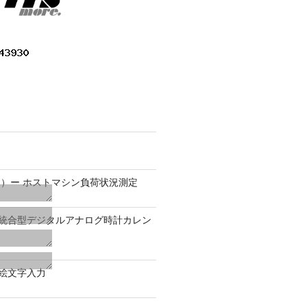
）ー ホストマシン負荷状況測定
9.1 − 統合型デジタルアナログ時計カレン
0 − 絵文字入力