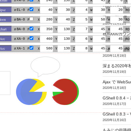
PA-0
#
F
X
Y
Z
R
S
E
見えるスクリ
2020年11月22日
EL-0
#
F
X
Y
Z
W
H
RO
流れて行く雲
BA-0
#
F
X
Y
Z
W
H
RO
2020年11月21日
BA-0
#
F
X
Y
Z
W
H
RO
祝80000カウント (
XA-0
#
F
X
Y
Z
W
H
RO
2020年11月20日
XA-1
#
F
X
Y
Z
W
H
RO
アナログ世界
2020年11月19日
深まる2020年
2020年11月19日
Ajax で WebSur
2020年11月18日
GShell 0.8.4 
2020年11月17日
GShell 0.8.3 −
2020年11月16日
もみじの街路