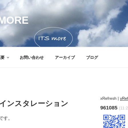
MORE
概要
お問い合わせ
アーカイブ
ブログ
xRefresh
|
yRe
 − 彩色インスタレーション
961085
(11:2
です。