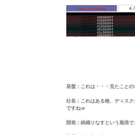
color_6
#362020ff
#362020ff
color_5
#3d2020ff
#3d2020ff
color_4
#332020ff
#332020ff
color_3
#192020ff
#192020ff
color_2
#012020ff
#012020ff
color_1
#1c2020ff
#1c2020ff
color_6
#362020ff
#362020ff
基盤：これは・・・見たことの
社長：これはある種、ディスク
ですねｗ
開発：錦織りなすという風情で