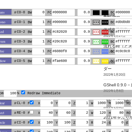
CO-0
#
BW
FC
xxx
xxx
BC
最近の投稿
CO-1
#
BW
FC
xxx
xxx
BC
体感負荷指数
CO-2
#
BW
FC
xxx
xxx
BC
2022年1月27日
CO-3
#
BW
FC
xxx
xxx
BC
流れる時（とき
CO-4
#
BW
FC
xxx
xxx
BC
2022年1月22日
CO-5
#
BW
FC
xxx
xxx
BC
GShell 0.
ダー
2022年1月20日
GShell 0.9.
2022年1月8日
om
%
Redraw Immediate
2022年事始め
CL-0
#
F
X
Y
Z
W
H
RO
2022年1月8日
RE-0
#
F
X
Y
Z
W
H
RO
2021年をふり
CI-0
#
F
X
Y
Z
R
S
E
2021年12月30日