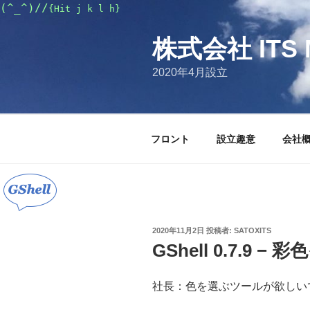
コ
(^_^)//
{Hit j k l h}
ン
テ
株式会社 ITS 
ン
2020年4月設立
ツ
へ
ス
キ
フロント
設立趣意
会社
ッ
プ
投
2020年11月2日
投稿者:
SATOXITS
稿
GShell 0.7.9
日:
社長：色を選ぶツールが欲しい