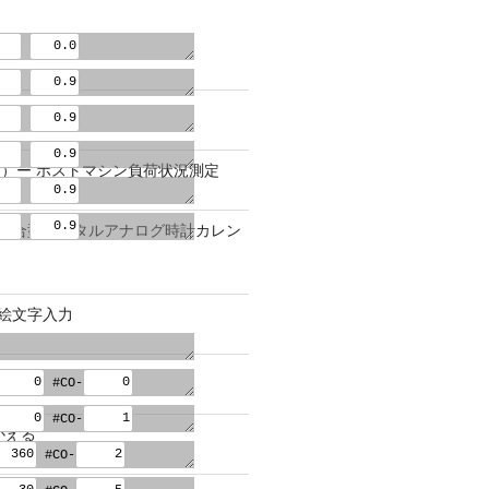
）ー ホストマシン負荷状況測定
9.1 − 統合型デジタルアナログ時計カレン
0 − 絵文字入力
#CO-
#CO-
かえる
#CO-