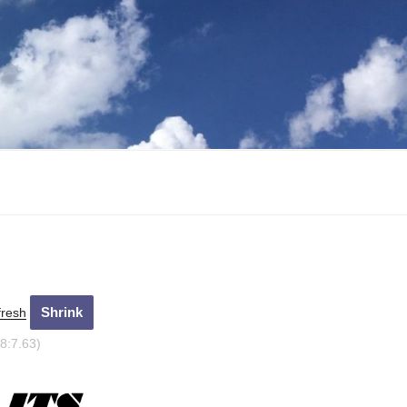
fresh
8:8.83)