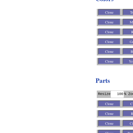
Parts
Resize
% Zo