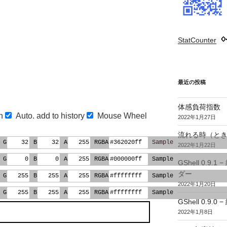
StatCounter
:
最近の投稿
体感負荷指数
on
Auto. add to history
Mouse Wheel
2022年1月27日
流れる時（とき
G
B
A
RGBA
Sample
2022年1月22日
G
B
A
RGBA
Sample
GShell 0.
ダー
G
B
A
RGBA
Sample
2022年1月20日
G
B
A
RGBA
Sample
GShell 0.9.
2022年1月8日