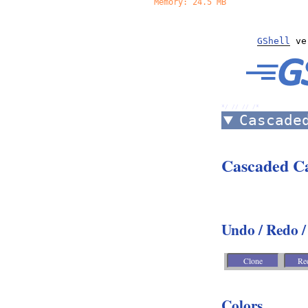
Memory: 24.5 MB
GShell
ver
*/ //
//
/*
Cascade
Cascaded C
Undo / Redo /
Colors