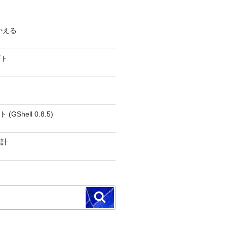
かえる
プト
GShell 0.8.5)
時計
検
索