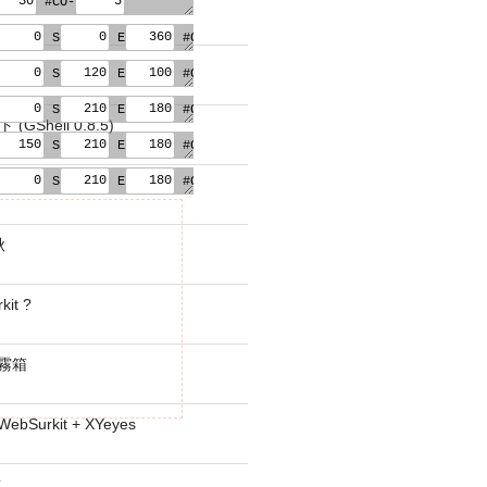
#CO-
プト
S
E
#CO-
S
E
#CO-
S
E
#CO-
GShell 0.8.5)
S
E
#CO-
S
E
#CO-
時計
秋
kit ?
− 霧箱
 WebSurkit + XYeyes
樹