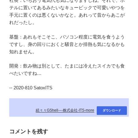
社長：いちおう電気代も気になりますしね。それで、ホ
テルに置いてあるみたいなキュービックで可愛いやつを
手元に置くのは悪くないかなと。あれって昔からあこが
れだったし。
基盤：あれもそこそこ、パソコン程度に電気を食うよう
ですし、身の回りにおくと騒音とか排熱も気になるかも
知れません。
開発：飲み物は別として、たまには冷えたスイカでも食
べたいですね…
-- 2020-810 SatoxITS
続々々GShell-–-株式会社-ITS-more
ダウンロード
コメントを残す