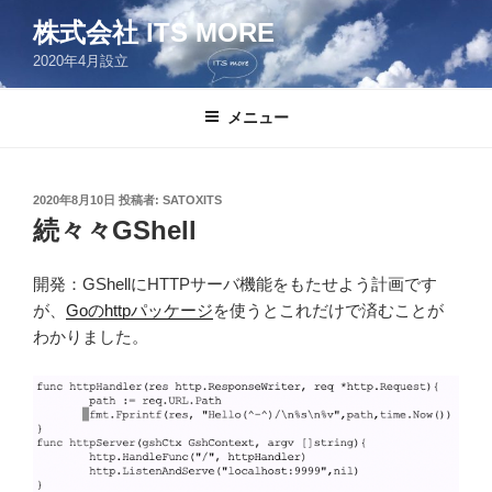
コ
株式会社 ITS MORE
ン
2020年4月設立
テ
ン
ツ
メニュー
へ
ス
キ
投
2020年8月10日
投稿者:
SATOXITS
稿
ッ
続々々GShell
日:
プ
開発：GShellにHTTPサーバ機能をもたせよう計画です
が、
Goのhttpパッケージ
を使うとこれだけで済むことが
わかりました。