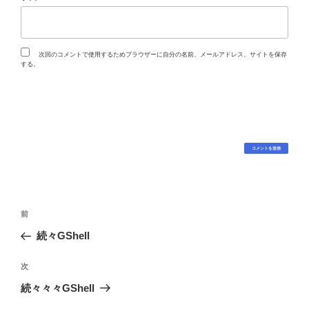
次回のコメントで使用するためブラウザーに自分の名前、メールアドレス、サイトを保存
する。
投
過
前
稿
去
続々GShell
ナ
の
ビ
投
次
次
稿
ゲ
の
続々々々GShell
投
ー