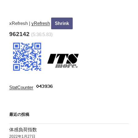
稿
シ
ョ
ン
xRefresh
|
yRefresh
962142
(5:36:7.3)
StatCounter
:
最近の投稿
体感負荷指数
2022年1月27日