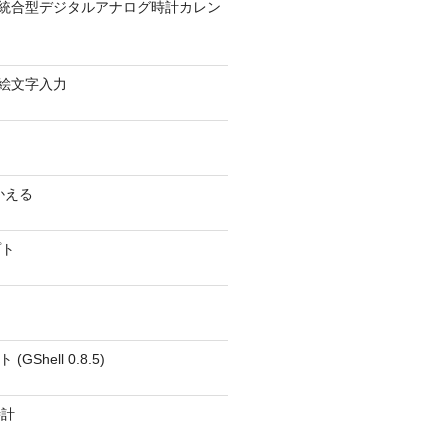
9.1 − 統合型デジタルアナログ時計カレン
0 − 絵文字入力
かえる
プト
GShell 0.8.5)
時計