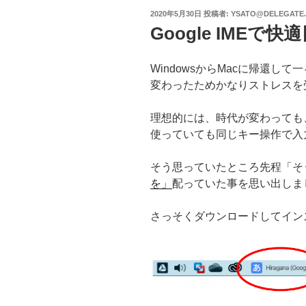
投
2020年5月30日
投稿者:
YSATO@DELEGATE
稿
Google IMEで
日:
WindowsからMacに帰還し
変わったためかなりストレスを
理想的には、時代が変わっても
使っていても同じキー操作で入
そう思っていたところ先程「そ
を」
配っていた事を思い出しま
さっそくダウンロードしてイン