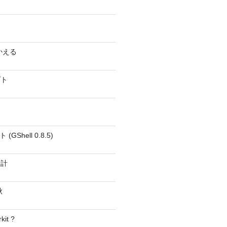
かえる
プト
GShell 0.8.5)
時計
秋
kit ?