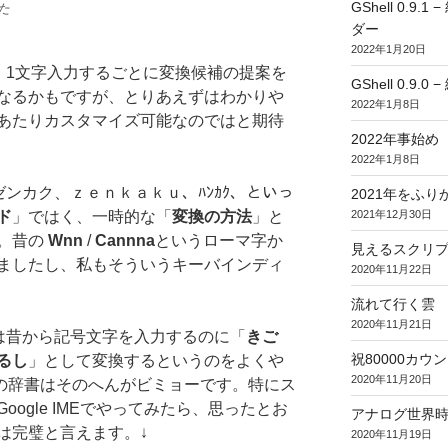
GShell 0.
た
ダー
2022年1月20日
、1文字入力するごとに変換候補の提案を
GShell 0.9.
なるかもですが、とりあえずはわかりや
2022年1月8日
あたりカスタマイズ可能なのではと期待
2022年事始め
2022年1月8日
ンカク、ｚｅｎｋａｋｕ、ﾊﾝｶｸ、といっ
2021年をふり
2021年12月30日
ド
」ではく、一時的な「
変換の方法
」と
。昔の
Wnn
/
Cannna
というローマ字か
見えるスクリ
ましたし、私もそういうキーバインディ
2020年11月22日
流れて行く雲
2020年11月21日
は昔から記号文字を入力するのに「
きご
祝80000カウント (
るし
」として変換するというのをよくや
2020年11月20日
Eの辞書はそのへんがビミョーです。特にス
ogle IMEでやってみたら、思ったとお
アナログ世界
は完璧と言えます。↓
2020年11月19日