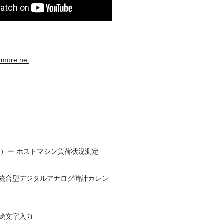
s-more.net
）ー ホストマシン負荷状況測定
9.1 − 統合型デジタルアナログ時計カレン
0 − 絵文字入力