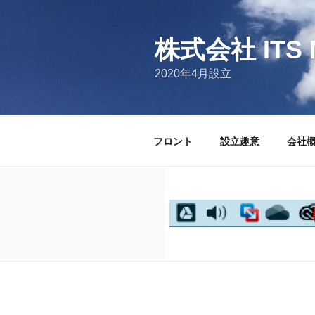
コ
ン
テ
株式会社 ITS 
ン
2020年4月設立
ツ
へ
ス
キ
フロント
設立趣意
会社
ッ
プ