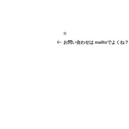
投
過
前
稿
去
お問い合わせは mailtoでよくね？
の
ナ
投
ビ
稿
ゲ
ー
シ
ョ
ン