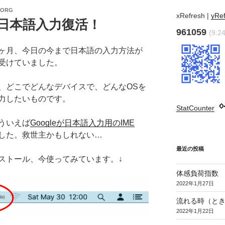
.ORG
xRefresh
|
yRe
快適日本語入力復活！
961059
(9:2
て一ヶ月、今日の今まで日本語の入力方法が
受けていました。
、どこでどんなデバイスで、どんなOSを
力したいものです。
StatCounter
:
ういえば
Googleが日本語入力用のIME
した。救世主かもしれない…
最近の投稿
ストール、今使ってみています。↓
体感負荷指数
2022年1月27日
流れる時（とき
2022年1月22日