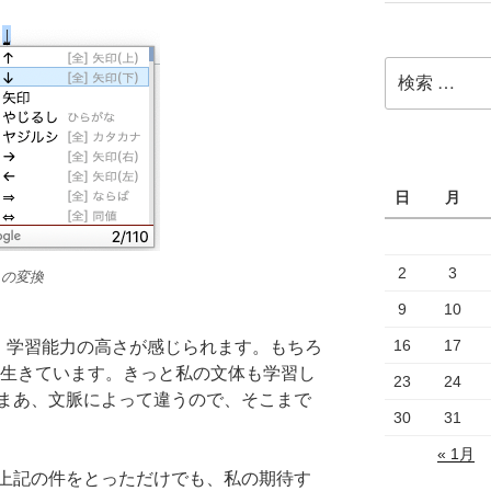
検
索:
日
月
2
3
」の変換
9
10
16
17
、学習能力の高さが感じられます。もちろ
測も生きています。きっと私の文体も学習し
23
24
まあ、文脈によって違うので、そこまで
30
31
« 1月
上記の件をとっただけでも、私の期待す