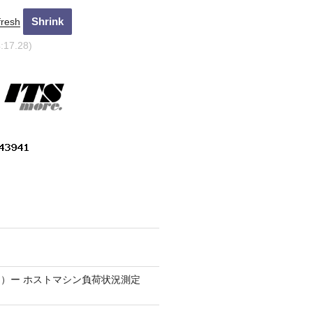
fresh
4:18.27)
）ー ホストマシン負荷状況測定