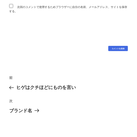
次回のコメントで使用するためブラウザーに自分の名前、メールアドレス、サイトを保存
する。
投
過
前
稿
去
ヒゲはクチほどにものを言い
ナ
の
ビ
投
次
次
稿
ゲ
の
ブランド名
投
ー
稿
シ
ョ