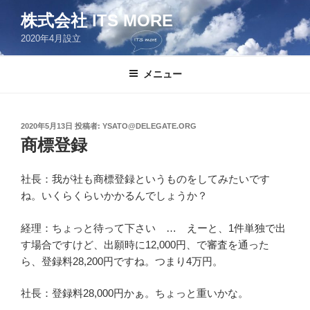
コ
株式会社 ITS MORE
ン
2020年4月設立
テ
ン
ツ
メニュー
へ
ス
キ
投
2020年5月13日
投稿者:
YSATO@DELEGATE.ORG
稿
ッ
商標登録
日:
プ
社長：我が社も商標登録というものをしてみたいです
ね。いくらくらいかかるんでしょうか？
経理：ちょっと待って下さい … えーと、1件単独で出
す場合ですけど、出願時に12,000円、で審査を通った
ら、登録料28,200円ですね。つまり4万円。
社長：登録料28,000円かぁ。ちょっと重いかな。