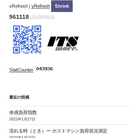
ン
xRefresh
|
yRefresh
961118
(13:39:59.6)
StatCounter
:
最近の投稿
体感負荷指数
2022年1月27日
流れる時（とき）ー ホストマシン負荷状況測定
2022年1月22日