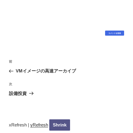
投
過
前
稿
去
VMイメージの高速アーカイブ
ナ
の
ビ
投
次
次
稿
ゲ
の
設備投資
投
ー
稿
シ
ョ
ン
xRefresh
|
yRefresh