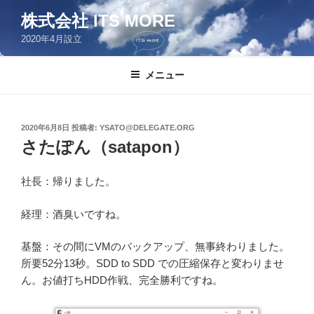
コ
株式会社 ITS MORE
ン
2020年4月設立
テ
ン
ツ
メニュー
へ
ス
キ
投
2020年6月8日
投稿者:
YSATO@DELEGATE.ORG
稿
ッ
さたぽん（satapon）
日:
プ
社長：帰りました。
経理：酒臭いですね。
基盤：その間にVMのバックアップ、無事終わりました。
所要52分13秒。SDD to SDD での圧縮保存と変わりませ
ん。お値打ちHDD作戦、完全勝利ですね。