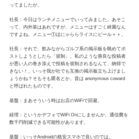
ってましたが。
社長：今日はランチメニューでいってみました。あそこ
って、内外装はあれですが、メニューはすごく綺麗なん
ですよね。メニュー①ほにゃららライスにビール＋＋。
社長：それで、飲みながらゴルフ系の掲示板を眺めてポ
ストしようとしたら「規制」。私のような善良な投稿者
が悪い人の巻き添えで投稿を規制されるなんて、納得で
きない！。いっそ我が社でも互換の掲示板立ち上げまし
ょうかね？そもそも匿名とか。昔は anonymous coward
と呼ばれたものです。
基盤：まあそういう時はお店のWiFiで回避。
経理：というかデフォでWiFi Onにしませんか。通信費を
数千円削減できる可能性があります。
基盤：いっそAndroidの格安スマホで良いのでは。