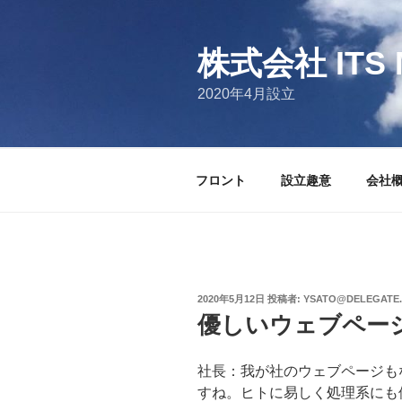
コ
ン
テ
株式会社 ITS 
ン
2020年4月設立
ツ
へ
ス
キ
フロント
設立趣意
会社
ッ
プ
投
2020年5月12日
投稿者:
YSATO@DELEGATE
稿
優しいウェブペー
日:
社長：我が社のウェブページも
すね。ヒトに易しく処理系にも