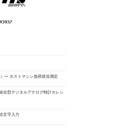
）ー ホストマシン負荷状況測定
9.1 − 統合型デジタルアナログ時計カレン
0 − 絵文字入力