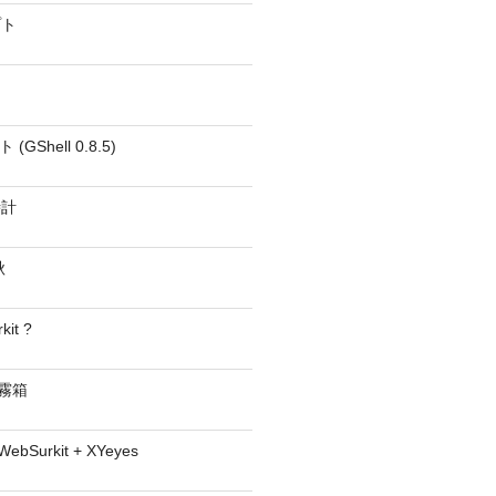
プト
GShell 0.8.5)
時計
秋
kit ?
− 霧箱
 WebSurkit + XYeyes