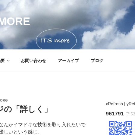
MORE
概要
お問い合わせ
アーカイブ
ブログ
.ORG
xRefresh
|
yRe
ジの「詳しく」
961791
(7:53
なんかイマドキな技術を取り入れたいで
優しいという感じ。