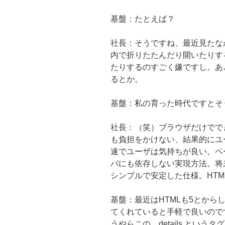
基盤：たとえば？
社長：そうですね、最近見たな
内で折りたたんだり開いたりす
たりするのすごく嫌ですし。あ
るとか。
基盤：私の育った時代ですとそういう
社長：（笑）ブラウザだけでで
も負担をかけない、結果的にユ
速でユーザは気持ちが良い。ペ
バにも依存しない実現方法。将
シンプルで安定した仕様。HTM
基盤：最近はHTMLも5とからし
てくれていると手軽で良いので
うやらこの、details という