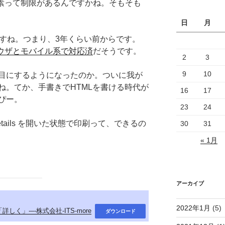
ける要素って制限があるんですかね。そもそも
日
月
りますね。つまり、3年くらい前からです。
ウザとモバイル系で対応済
だそうです。
2
3
9
10
目にするようになったのか。ついに我が
ね。てか、手書きでHTMLを書ける時代が
16
17
ぴー。
23
24
tails を開いた状態で印刷って、できるの
30
31
« 1月
アーカイブ
2022年1月
(5)
詳しく」-–-株式会社-ITS-more
ダウンロード