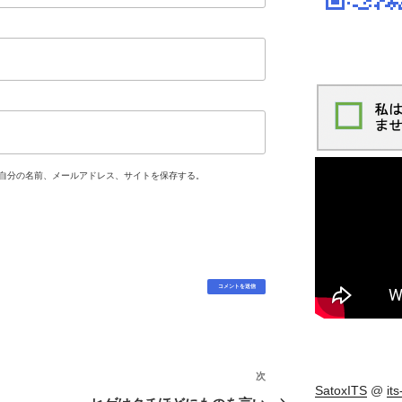
自分の名前、メールアドレス、サイトを保存する。
次
次
SatoxITS
@
it
の