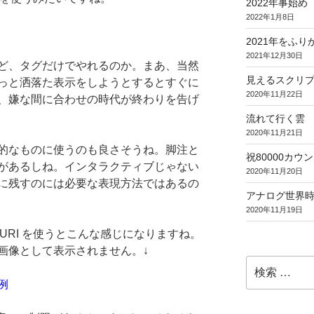
2022年事始め
2022年1月8日
2021年をふり
2021年12月30日
ど、タグだけでやれるのか。まあ、当然
見えるスクリ
っと洒落た表示をしようとするとすぐに
2020年11月22日
、嫌な間に合わせの時代が終わりを告げ
流れて行く雲
2020年11月21日
的なものに使うのも良さそうね。脚注と
祝80000カウント (
があるしね。インタラクティブじゃない
2020年11月20日
に残すのには必要な表現方法ではあるの
アナログ世界
2020年11月19日
 URI を使うとこんな感じになりますね。
画像として表示されません。↓
検
索:
例