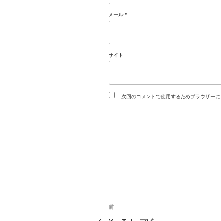
メール
*
サイト
次回のコメントで使用するためブラウザーに
投
過
前
去