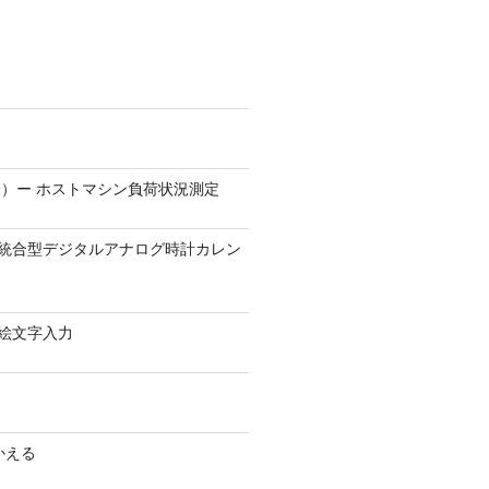
）ー ホストマシン負荷状況測定
9.1 − 統合型デジタルアナログ時計カレン
0 − 絵文字入力
かえる