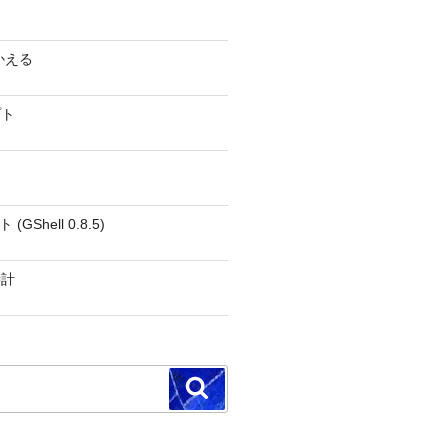
かえる
プト
GShell 0.8.5)
時計
検
索