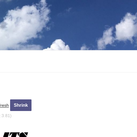
fresh
:4.61)