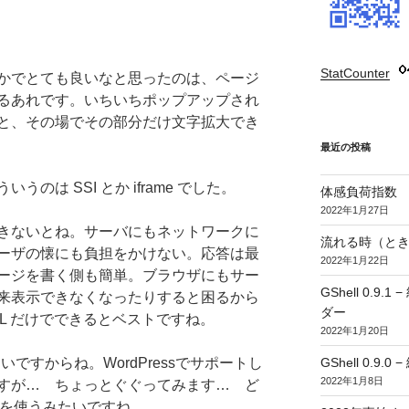
StatCounter
:
かでとても良いなと思ったのは、ページ
るあれです。いちいちポップアップされ
と、その場でその部分だけ文字拡大でき
最近の投稿
のは SSI とか iframe でした。
体感負荷指数
2022年1月27日
きないとね。サーバにもネットワークに
流れる時（とき
ーザの懐にも負担をかけない。応答は最
2022年1月22日
ージを書く側も簡単。ブラウザにもサー
GShell 0.
来表示できなくなったりすると困るから
ダー
L だけでできるとベストですね。
2022年1月20日
GShell 0.9.
いですからね。WordPressでサポートし
2022年1月8日
すが… ちょっとぐぐってみます… ど
タグを使うみたいですね。