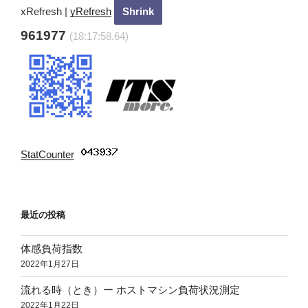
ン
xRefresh
|
yRefresh
961977
(18:17:59.89)
StatCounter
:
最近の投稿
体感負荷指数
2022年1月27日
流れる時（とき）ー ホストマシン負荷状況測定
2022年1月22日