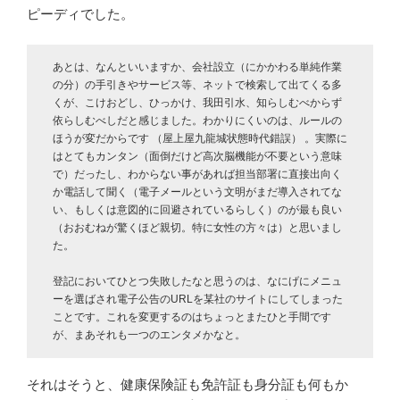
ピーディでした。
あとは、なんといいますか、会社設立（にかかわる単純作業
の分）の手引きやサービス等、ネットで検索して出てくる多
くが、こけおどし、ひっかけ、我田引水、知らしむべからず
依らしむべしだと感じました。わかりにくいのは、ルールの
ほうが変だからです （屋上屋九龍城状態時代錯誤） 。実際に
はとてもカンタン（面倒だけど高次脳機能が不要という意味
で）だったし、わからない事があれば担当部署に直接出向く
か電話して聞く（電子メールという文明がまだ導入されてな
い、もしくは意図的に回避されているらしく）のが最も良い
（おおむねが驚くほど親切。特に女性の方々は）と思いまし
た。
登記においてひとつ失敗したなと思うのは、なにげにメニュ
ーを選ばされ電子公告のURLを某社のサイトにしてしまった
ことです。これを変更するのはちょっとまたひと手間です
が、まあそれも一つのエンタメかなと。
それはそうと、健康保険証も免許証も身分証も何もか