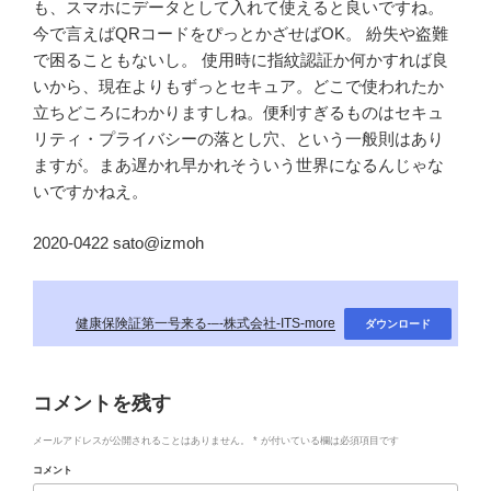
も、スマホにデータとして入れて使えると良いですね。
今で言えばQRコードをぴっとかざせばOK。 紛失や盗難
で困ることもないし。 使用時に指紋認証か何かすれば良
いから、現在よりもずっとセキュア。どこで使われたか
立ちどころにわかりますしね。便利すぎるものはセキュ
リティ・プライバシーの落とし穴、という一般則はあり
ますが。まあ遅かれ早かれそういう世界になるんじゃな
いですかねえ。
2020-0422 sato@izmoh
健康保険証第一号来る-–-株式会社-ITS-more
ダウンロード
コメントを残す
メールアドレスが公開されることはありません。
*
が付いている欄は必須項目です
コメント