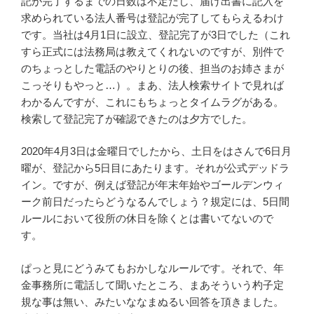
記が完了するまでの日数は不定だし、届け出書に記入を
求められている法人番号は登記が完了してもらえるわけ
です。当社は4月1日に設立、登記完了が3日でした（これ
すら正式には法務局は教えてくれないのですが、別件で
のちょっとした電話のやりとりの後、担当のお姉さまが
こっそりもやっと…）。まあ、法人検索サイトで見れば
わかるんですが、これにもちょっとタイムラグがある。
検索して登記完了が確認できたのは夕方でした。
2020年4月3日は金曜日でしたから、土日をはさんで6日月
曜が、登記から5日目にあたります。それが公式デッドラ
イン。ですが、例えば登記が年末年始やゴールデンウィ
ーク前日だったらどうなるんでしょう？規定には、5日間
ルールにおいて役所の休日を除くとは書いてないので
す。
ぱっと見にどうみてもおかしなルールです。それで、年
金事務所に電話して聞いたところ、まあそういう杓子定
規な事は無い、みたいななまぬるい回答を頂きました。