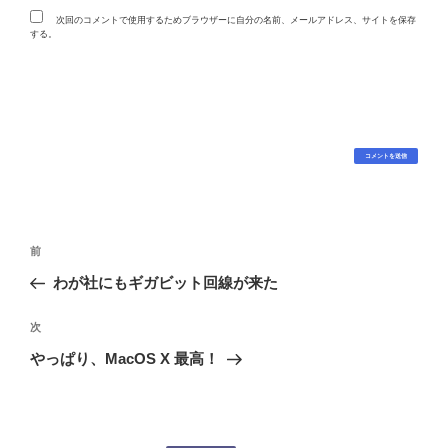
次回のコメントで使用するためブラウザーに自分の名前、メールアドレス、サイトを保存
する。
投
過
前
稿
去
わが社にもギガビット回線が来た
ナ
の
ビ
投
次
次
稿
ゲ
の
やっぱり、MacOS X 最高！
投
ー
稿
シ
ョ