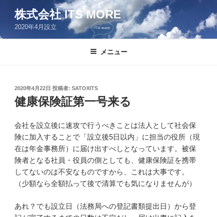
コ
株式会社 ITS MORE
ン
2020年4月設立
テ
ン
ツ
メニュー
へ
ス
キ
投
2020年4月22日
投稿者:
SATOXITS
稿
ッ
健康保険証第一号来る
日:
プ
会社を設立後に速攻で行うべきことは法人として社会保
険に加入することで「設立後5日以内」に担当の役所（現
在は年金事務所）に届け出すべしとなっています。被保
険者となる社員・役員の側としても、健康保険証を携帯
してないのは不安なものですから、これは大事です。
（少額なら全額払って後で清算でも気になりませんが）
あれ？でも設立日（法務局への登記書類提出日）から登