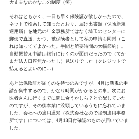
大丈夫なのかなこの制度（笑）
それはともかく、一日も早く保険証が欲しかったので、
ネットで検索して知ったとおり、届け出書類（保険新規
適用届）を地元の年金事務所ではなく埼玉のセンターに
郵便で直送。かつ、被保険者として私の申請も同封（こ
れは知っててよかった。手間と所要時間の大幅節約）。
自動振替え申請は銀行に行くのが面倒だったので（てか
まだ法人口座無かったし）見送りでした（クレジットで
払えるとよいのに…）
あとは保険証が届くのを待つのみですが、4月は新規の申
請が集中するので、かなり時間がかかるとの事。次にお
医者さんに行くまでに間に合うかしら？と心配していた
のですが、その後本業に没頭しているうちに忘れていま
した。会社への適用通知（株式会社なので強制適用事務
所です）については、4月13日付確認のものが届いていま
した。