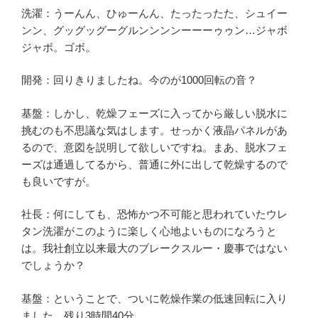
洗濯：うーんん、ひゅーんん、たったったた、シュイー
ンン、グッグッグーグルンンンンーーーゥゥン…ジャボ
ジャボ。ゴボ。
開発：回りきりましたね。今のが1000回転の音？
基盤：しかし、乾燥フェーズに入ってから厳しい脱水に
挑むのも不思議な気はします。せっかく液晶パネルがあ
るので、意図を説明して欲しいですね。まあ、脱水フェ
ーズは通過してるから、普通に外に出して乾燥するので
も良いですが。
社長：何にしても、恐怖かつ不可能と思われていたウレ
タン洗濯がこのように楽しく心地よいものになろうと
は。我社創立以来最大のブレークスルー・慶事ではない
でしょうか？
基盤：ということで、ついに乾燥作業の低速回転に入り
ました。残り3時間40分。