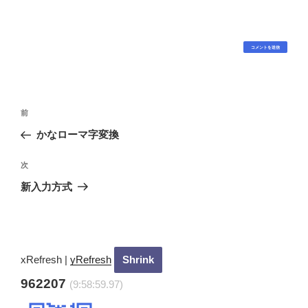
投
過
前
稿
去
かなローマ字変換
ナ
の
ビ
投
次
次
稿
ゲ
の
新入力方式
投
ー
稿
シ
ョ
ン
xRefresh
|
yRefresh
962207
(9:59:0.97)