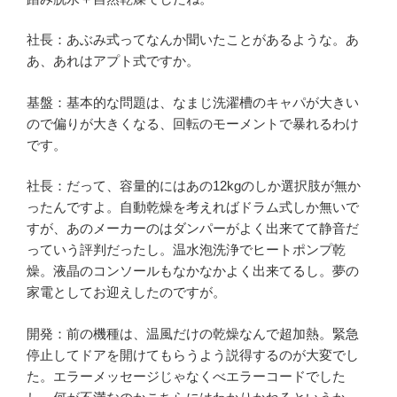
社長：あぶみ式ってなんか聞いたことがあるような。あ
あ、あれはアプト式ですか。
基盤：基本的な問題は、なまじ洗濯槽のキャパが大きい
ので偏りが大きくなる、回転のモーメントで暴れるわけ
です。
社長：だって、容量的にはあの12kgのしか選択肢が無か
ったんですよ。自動乾燥を考えればドラム式しか無いで
すが、あのメーカーのはダンパーがよく出来てて静音だ
っていう評判だったし。温水泡洗浄でヒートポンプ乾
燥。液晶のコンソールもなかなかよく出来てるし。夢の
家電としてお迎えしたのですが。
開発：前の機種は、温風だけの乾燥なんで超加熱。緊急
停止してドアを開けてもらうよう説得するのが大変でし
た。エラーメッセージじゃなくべエラーコードでした