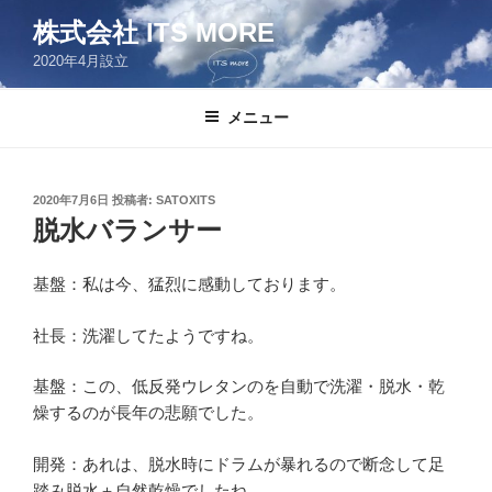
コ
株式会社 ITS MORE
ン
2020年4月設立
テ
ン
ツ
メニュー
へ
ス
キ
投
2020年7月6日
投稿者:
SATOXITS
稿
ッ
脱水バランサー
日:
プ
基盤：私は今、猛烈に感動しております。
社長：洗濯してたようですね。
基盤：この、低反発ウレタンのを自動で洗濯・脱水・乾
燥するのが長年の悲願でした。
開発：あれは、脱水時にドラムが暴れるので断念して足
踏み脱水＋自然乾燥でしたね。