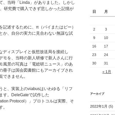
、当時「Linda」がありました。しかし
もして、研究費で購入できず悲しかった記憶が
日
月
を記述するために、π（パイまたはピー）
2
3
とか、自分の実力に見合わない無謀な試
9
10
16
17
想的なディスプレイと仮想放送局を接続し
23
24
デモを、当時の新人研修で新人さんに行
30
31
モ風景の写真は「電総研ニュース」のあ
の冊子は国会図書館にもアーカイブされ
« 1月
覧できません。
と、実装上のviabusはいわゆる「リフ
アーカイブ
。DeleGateで試作した
sociation Protocol）」プロトコルは実際、そ
2022年1月
(5)
す。