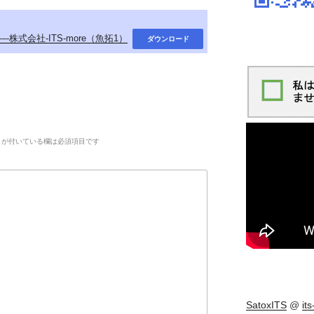
-–-株式会社-ITS-more（魚拓1）
ダウンロード
が付いている欄は必須項目です
SatoxITS
@
it