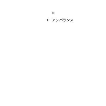
投
過
前
稿
去
アンバランス
の
ナ
投
ビ
稿
ゲ
ー
シ
ョ
ン