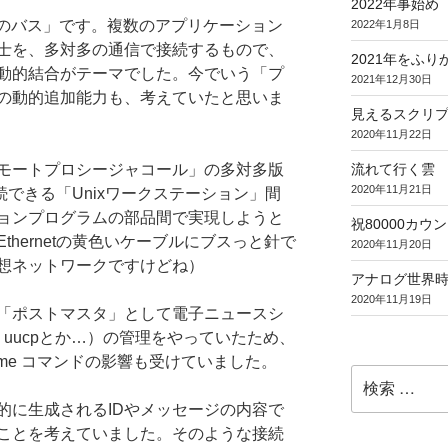
2022年事始め
ン層のバス」です。複数のアプリケーション
2022年1月8日
士を、多対多の通信で接続するもので、
2021年をふり
動的結合がテーマでした。今でいう「プ
2021年12月30日
の動的追加能力も、考えていたと思いま
見えるスクリ
2020年11月22日
流れて行く雲
モートプロシージャコール」の多対多版
2020年11月21日
接続できる「Unixワークステーション」間
ョンプログラムの部品間で実現しようと
祝80000カウント (
hernetの黄色いケーブルにブスっと針で
2020年11月20日
想ネットワークですけどね）
アナログ世界
2020年11月19日
「ポストマスタ」として電子ニュースシ
か、uucpとか…）の管理をやっていたため、
endme コマンドの影響も受けていました。
検
索:
的に生成されるIDやメッセージの内容で
ことを考えていました。そのような接続