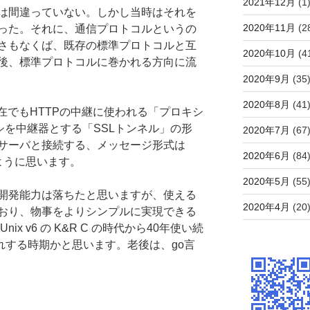
2021年12月
(1
は間違っていない。しかし当時はそれを
2020年11月
(2
った。それに、通信プロトコルというの
さもなくば、既存の標準プロトコルと互
2020年10月
(4
後、標準プロトコルに巻かれる方向に流
2020年9月
(35
2020年8月
(41
現在でもHTTPの中継に使われる「プロキシ
シを中継器とする「SSLトンネル」の形
2020年7月
(67
サーバと接続する、メッセージ形式は
2020年6月
(84
ように思います。
2020年5月
(55
開発能力は落ちたと思いますが、使える
2020年4月
(20
おり、物事をよりシンプルに実現できる
x v6 の K&R C の時代から40年使い続
れする時期かと思います。老後は、go言