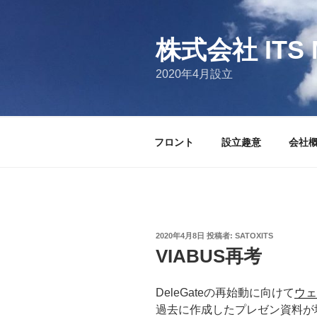
コ
ン
テ
株式会社 ITS 
ン
2020年4月設立
ツ
へ
ス
キ
フロント
設立趣意
会社
ッ
プ
投
2020年4月8日
投稿者:
SATOXITS
稿
VIABUS再考
日:
DeleGateの再始動に向けて
ウェ
過去に作成したプレゼン資料が