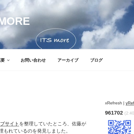
MORE
概要
お問い合わせ
アーカイブ
ブログ
xRefresh
|
yRe
961702
(2:4
ブサイト
を整理していたところ、佐藤が
埋もれているのを発見しました。