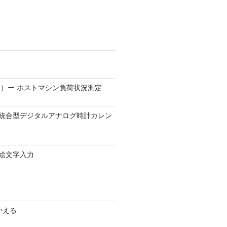
）ー ホストマシン負荷状況測定
9.1 − 統合型デジタルアナログ時計カレン
0 − 絵文字入力
かえる