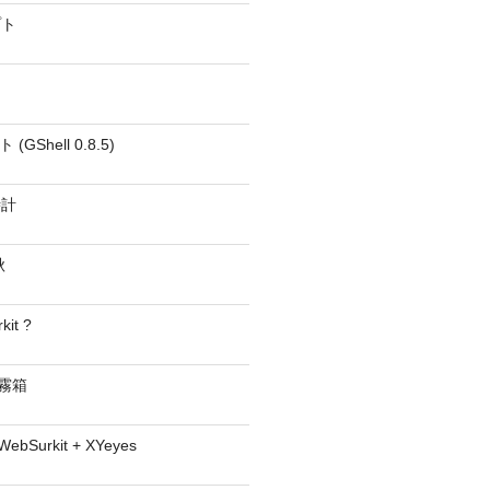
プト
GShell 0.8.5)
時計
秋
kit ?
− 霧箱
 WebSurkit + XYeyes