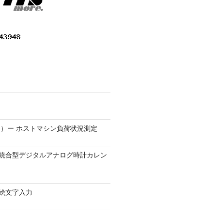
）ー ホストマシン負荷状況測定
9.1 − 統合型デジタルアナログ時計カレン
0 − 絵文字入力