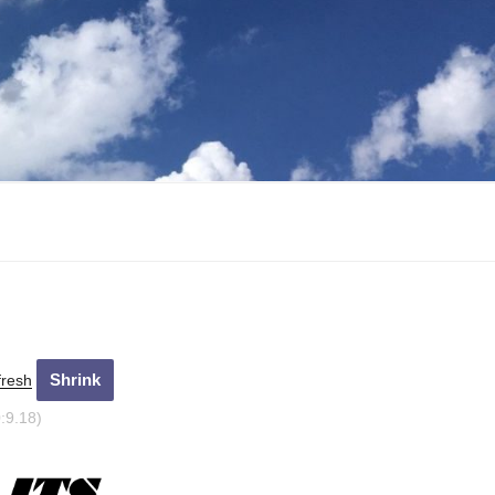
fresh
0:10.18)