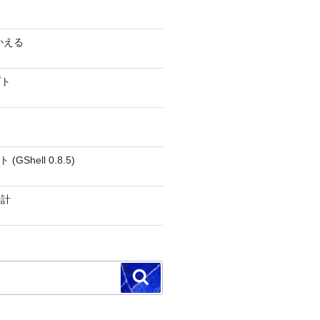
かえる
プト
GShell 0.8.5)
時計
検
索