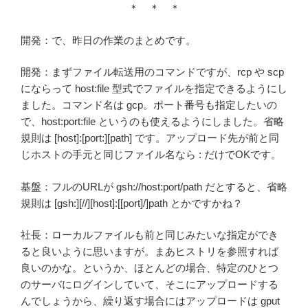
＊ ＊ ＊
開発：で、昨日の作業のまとめです。
開発：まずファイル転送用のコマンドですが、rcp や scp
にならって host:file 型式でファイルを指定できるようにし
ました。コマンド名は gcp。ポート番号も指定したいの
で、host:port:file というのも使えるようにしました。省略
規則は [host]:[port:][path] です。アップロード先が前と同
じホストの手元と同じファイル名なら : だけでOKです。
基盤：フルのURLが gsh://host:port/path だとすると、省略
規則は [gsh:][//][host]:[[port]/]path とかですかね？
社長：ローカルファイルも前と同じみたいな指定ができ
ると良いように思いますが。まあヒストリを参照すれば
良いのかな。というか、ほとんどの場合、特定のひとつ
のサーバにログインしていて、そこにアップロードする
んでしょうから、繰り返す場合にはアップロードは gput