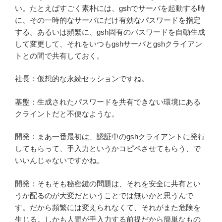
い。たとえばすごく素朴には、gshでサーバを起動する時
に、その一時的なサーバにだけ有効なパスワードを指定
する。あるいは頻繁に、gsh固有のパスワードを自動生成
して変更して、それをいつもgshサーバとgshクライアン
トとの間で共有しておく。
社長：仮想的な永続セッションですね。
基盤：生成されたパスワードを共有できない環境にある
クライントだと不便なような。
開発：まあ一番最初は、認証中のgshクライアントに発行
してもらって、手入力というかコピペさせてもらう、で
いいんじゃないですかね。
開発：そもそも秘密鍵の問題は、それを安全に共有とい
うか配るのが大変だということでは無いかと思うんで
す。だから頻繁には変えられなくて、それがまた危険を
生じる。しかも人間が手入力する前提だから簡単なもの