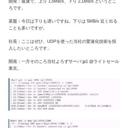
開発：最速で、上り 1.5MB/s、下り 2.1MB/s というとこ
ろです。
基盤：今日は下りも遅いですね。下りは 5MB/s 近く出る
ことも多いですが。
社長：ここはぜひ、UDPを使った当社の驚速化技術を投
入したいところです。
開発：一方そのころ当社よろずサーバ jp1 @ライトセール
東京。