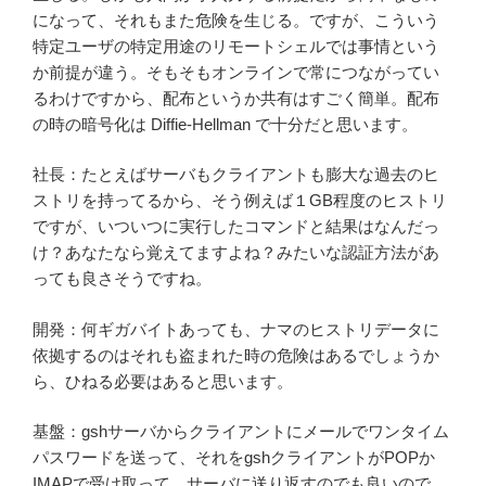
になって、それもまた危険を生じる。ですが、こういう
特定ユーザの特定用途のリモートシェルでは事情という
か前提が違う。そもそもオンラインで常につながってい
るわけですから、配布というか共有はすごく簡単。配布
の時の暗号化は Diffie-Hellman で十分だと思います。
社長：たとえばサーバもクライアントも膨大な過去のヒ
ストリを持ってるから、そう例えば１GB程度のヒストリ
ですが、いついつに実行したコマンドと結果はなんだっ
け？あなたなら覚えてますよね？みたいな認証方法があ
っても良さそうですね。
開発：何ギガバイトあっても、ナマのヒストリデータに
依拠するのはそれも盗まれた時の危険はあるでしょうか
ら、ひねる必要はあると思います。
基盤：gshサーバからクライアントにメールでワンタイム
パスワードを送って、それをgshクライアントがPOPか
IMAPで受け取って、サーバに送り返すのでも良いので