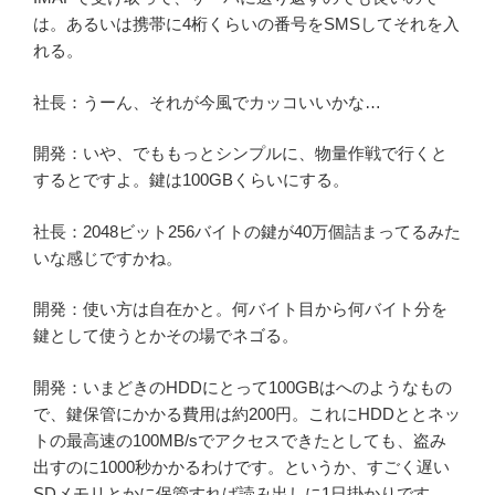
は。あるいは携帯に4桁くらいの番号をSMSしてそれを入
れる。
社長：うーん、それが今風でカッコいいかな…
開発：いや、でももっとシンプルに、物量作戦で行くと
するとですよ。鍵は100GBくらいにする。
社長：2048ビット256バイトの鍵が40万個詰まってるみた
いな感じですかね。
開発：使い方は自在かと。何バイト目から何バイト分を
鍵として使うとかその場でネゴる。
開発：いまどきのHDDにとって100GBはへのようなもの
で、鍵保管にかかる費用は約200円。これにHDDととネッ
トの最高速の100MB/sでアクセスできたとしても、盗み
出すのに1000秒かかるわけです。というか、すごく遅い
SDメモリとかに保管すれば読み出しに1日掛かりです。