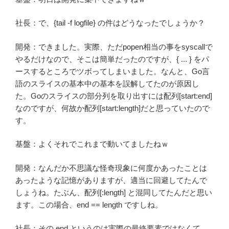
社長：で、{tail -f logfile} の件はどうなったでしょうか？
開発：できました。実際、ただpopen相当の事をsyscallで
やるだけなので、そこは簡単だったのですが、{ ... } をパ
ースするところでツボってしまいました。なんと、Go言
語のスライスの基本中の基本を誤解してたのが原因し
た。Goのスライスの部分列を取り出すには配列[start:end]
なのですが、何故か配列[start:length]だと思っていたので
す。
基盤：よくそれでこれまで動いてましたねｗ
開発：なんだか不思議な怪奇現象に何度かあったことは
あったような記憶がありますが、適当に回避してたんで
しょうね。たぶん、配列[:length] と混同してたんだと思い
ます。この場合、end == length ですしね。
社長：その end というのは実際の最終要素ではなくて、