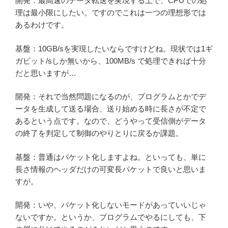
開発：最高速のデータ転送を実現する上で、CPUでの処
理は最小限にしたい。ですのでこれは一つの理想形では
あるわけです。
基盤：10GB/sを実現したいならですけどね。現状では1ギ
ガビット/sしか無いから、100MB/s で処理できれば十分
だと思いますが…
開発：それで当然問題になるのが、プログラムとかでデ
ータを生成して送る場合、送り始める時に長さが不定で
あるという点です。なので、どうやって受信側がデータ
の終了を判定して制御のやりとりに戻るか課題。
基盤：普通はパケット化しますよね。といっても、単に
長さ情報のヘッダだけの可変長パケットで良いと思いま
すが。
開発：いや、パケット化しないモードがあっていいじゃ
ないですか。というか、プログラムでやるにしても、下