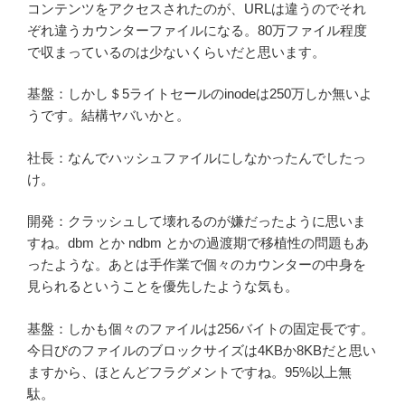
コンテンツをアクセスされたのが、URLは違うのでそれ
ぞれ違うカウンターファイルになる。80万ファイル程度
で収まっているのは少ないくらいだと思います。
基盤：しかし＄5ライトセールのinodeは250万しか無いよ
うです。結構ヤバいかと。
社長：なんでハッシュファイルにしなかったんでしたっ
け。
開発：クラッシュして壊れるのが嫌だったように思いま
すね。dbm とか ndbm とかの過渡期で移植性の問題もあ
ったような。あとは手作業で個々のカウンターの中身を
見られるということを優先したような気も。
基盤：しかも個々のファイルは256バイトの固定長です。
今日びのファイルのブロックサイズは4KBか8KBだと思い
ますから、ほとんどフラグメントですね。95%以上無
駄。