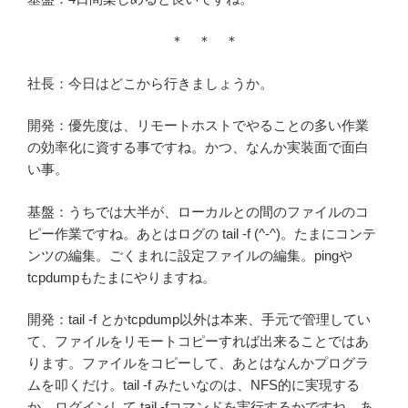
＊ ＊ ＊
社長：今日はどこから行きましょうか。
開発：優先度は、リモートホストでやることの多い作業
の効率化に資する事ですね。かつ、なんか実装面で面白
い事。
基盤：うちでは大半が、ローカルとの間のファイルのコ
ピー作業ですね。あとはログの tail -f (^-^)。たまにコンテ
ンツの編集。ごくまれに設定ファイルの編集。pingや
tcpdumpもたまにやりますね。
開発：tail -f とかtcpdump以外は本来、手元で管理してい
て、ファイルをリモートコピーすれば出来ることではあ
ります。ファイルをコピーして、あとはなんかプログラ
ムを叩くだけ。tail -f みたいなのは、NFS的に実現する
か、ログインして tail -fコマンドを実行するかですね。あ