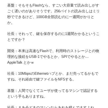
基盤：そもそもFlashなら、すごい大容量で読み出しがす
ごく遅いのがありそうです。256バイトの読み出しはミリ
秒でできるけど、100GB全部読むのに一週間がかりと
か。
社長：それって、鍵を保存するのに1週間かかるというこ
とですか？
開発：本来は高速なFlashで、利用時のストレージとの物
理的な接続をUSB-1でやるとか、SPIでやるとか…
AppleTalk とかｗ
社長：10MbpsのEthernetハブとか、まだ売ってるかもで
すね。それ経由で鍵ファイルをNFSする。
基盤：人間でなくてユーザが使ってるマシンで認証する
という手もありますね。
社長：まあ今どきのマシンならあれを積んでますよね。