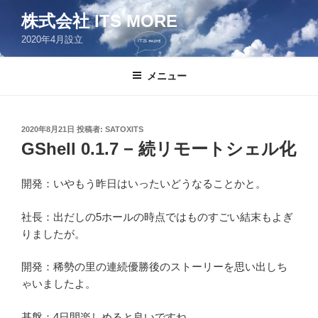
コ
株式会社 ITS MORE
ン
2020年4月設立
テ
ン
ツ
メニュー
へ
ス
キ
投
2020年8月21日
投稿者:
SATOXITS
稿
ッ
GShell 0.1.7 − 続リモートシェル化
日:
プ
開発：いやもう昨日はいったいどうなることかと。
社長：出だしの5ホールの時点ではものすごい結末もよぎ
りましたが。
開発：稀勢の里の連続優勝後のストーリーを思い出しち
ゃいましたよ。
基盤：4日間楽しめると良いですね。