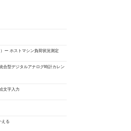
）ー ホストマシン負荷状況測定
9.1 − 統合型デジタルアナログ時計カレン
0 − 絵文字入力
かえる