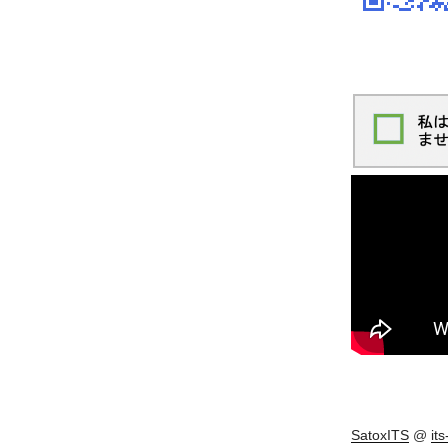
SatoxITS
@
it