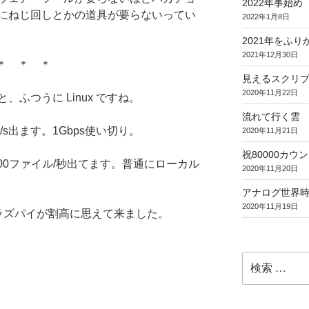
2022年事始め
にねじ回しとかの道具が要らないってい
2022年1月8日
2021年をふり
2021年12月30日
＊ ＊ ＊
見えるスクリ
2020年11月22日
ふつうに Linux ですね。
流れて行く雲
/s出ます。1Gbps使い切り。
2020年11月21日
祝80000カウント (
300ファイル/秒出てます。普通にローカル
2020年11月20日
アナログ世界
2020年11月19日
ラズパイが割高に思えて来ました。
検
索: