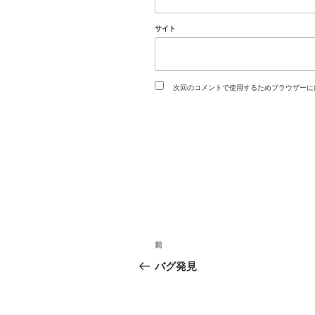
サイト
次回のコメントで使用するためブラウザーに
投
過
前
稿
去
バグ発見
の
ナ
投
稿