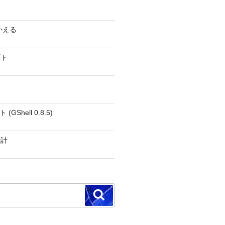
かえる
プト
GShell 0.8.5)
時計
検
索