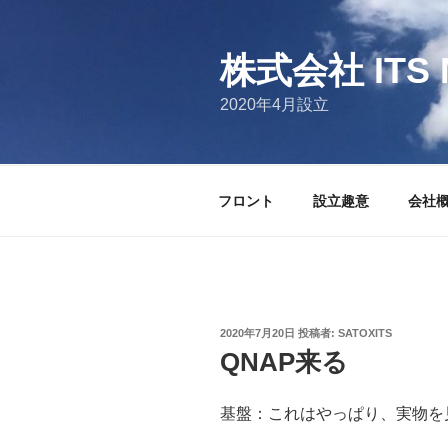
コ
ン
テ
株式会社 ITS 
ン
2020年4月設立
ツ
へ
ス
キ
フロント
設立趣意
会社
ッ
プ
投
2020年7月20日
投稿者:
SATOXITS
稿
QNAP来る
日:
基盤：これはやっぱり、実物を