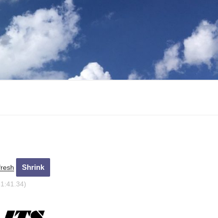
fresh
31:42.34)