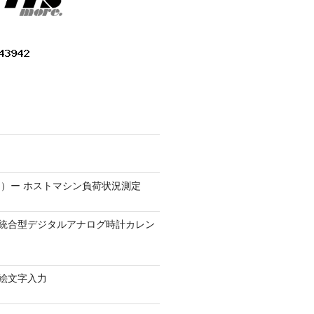
）ー ホストマシン負荷状況測定
9.1 − 統合型デジタルアナログ時計カレン
0 − 絵文字入力