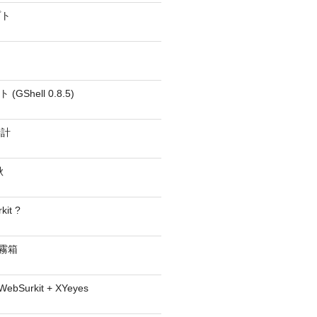
プト
GShell 0.8.5)
時計
秋
kit ?
− 霧箱
 WebSurkit + XYeyes