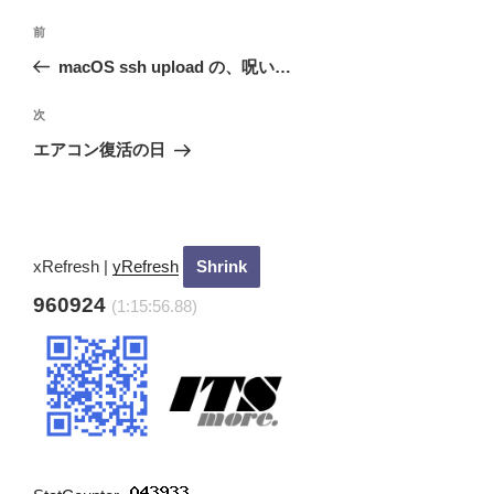
投
過
前
稿
去
macOS ssh upload の、呪い…
ナ
の
ビ
投
次
次
稿
ゲ
の
エアコン復活の日
投
ー
稿
シ
ョ
ン
xRefresh
|
yRefresh
960924
(1:15:58.28)