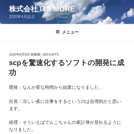
コ
株式会社 ITS MORE
ン
2020年4月設立
テ
ン
ツ
メニュー
へ
ス
キ
投
2020年8月5日
投稿者:
SATOXITS
稿
ッ
scpを驚速化するソフトの開発に成
日:
プ
功
開発：なんか変な時間から始業になりました。
社長：涼しい夜に仕事をするというのは合理的かと思い
ます。
経理：そういえばでんこちゃんの家計簿が見れるように
なりました。