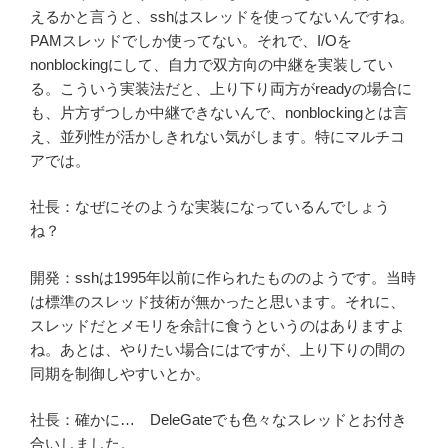
えるかと言うと、sshはスレッドを使ってないんですね。
PAMスレッドでしか使ってない。それで、I/Oを
nonblockingにして、自力で双方向の中継を実装してい
る。こういう実装法だと、上り下り両方がreadyの場合に
も、片方ずつしか中継できないんで、nonblockingとは言
え、並列性が活かしきれない気がします。特にマルチコ
アでは。
社長：なぜにそのような実装になっているんでしょう
ね？
開発：sshは1995年以前に作られたもののようです。当時
は標準のスレッド技術が無かったと思います。それに、
スレッドだとメモリを余計に食うというのはありますよ
ね。あとは、やりたい場合にはですが、上り下りの間の
同期を制御しやすいとか。
社長：確かに… DeleGateでも色々なスレッドとお付き
合いしました。