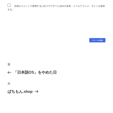
次回のコメントで使用するためブラウザーに自分の名前、メールアドレス、サイトを保存
する。
投
過
前
稿
去
「日本語OS」をやめた日
ナ
の
ビ
投
次
次
稿
ゲ
の
ぱちもん.shop
投
ー
稿
シ
ョ