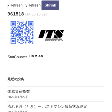
ン
xRefresh
|
yRefresh
961518
(14:55:20.32)
StatCounter
:
最近の投稿
体感負荷指数
2022年1月27日
流れる時（とき）ー ホストマシン負荷状況測定
2022年1月22日