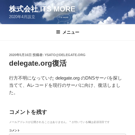
コ
株式会社 ITS MORE
ン
2020年4月設立
テ
ン
ツ
メニュー
へ
ス
キ
投
2020年5月16日
投稿者:
YSATO@DELEGATE.ORG
稿
ッ
delegate.org復活
日:
プ
行方不明になっていた delegate.org のDNSサーバを探し
当てて、Aレコードを現行のサーバに向け、復活しまし
た。
コメントを残す
メールアドレスが公開されることはありません。
*
が付いている欄は必須項目です
コメント