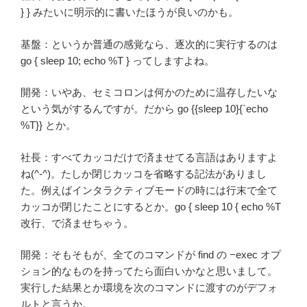
} } みたいに明示的に書いたほうが良いのかも。
基盤：というか普通の感覚なら、逐次的に実行するのは
go { sleep 10; echo %T } ってしますよね。
開発：いやあ、セミコロンは何かのために温存したいな
という気がするんですが。だから go {{sleep 10}{`echo
%T}} とか。
社長：すべてカッコだけで済ませてる言語はありますよ
ね(^-^)。たしか閉じカッコを省略する記法がありまし
た。例えばインタラクティブモードの時には行末で全て
カッコが閉じたことにするとか。go { sleep 10 { echo %T
改行、で済ませちゃう。
開発：そもそもが、全てのコマンドが find の −exec オプ
ション的なものを持ってたら面白いかなと思いまして。
実行した結果とか環境を次のコマンドに渡すのがデフォ
ルトと言うか。