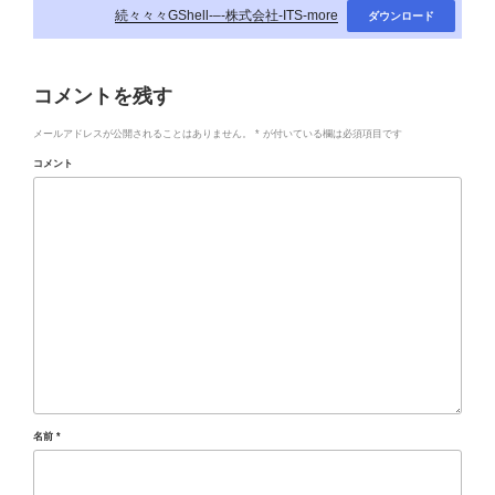
続々々々GShell-–-株式会社-ITS-more
ダウンロード
コメントを残す
メールアドレスが公開されることはありません。
*
が付いている欄は必須項目です
コメント
名前
*