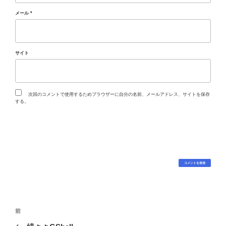
メール
*
サイト
次回のコメントで使用するためブラウザーに自分の名前、メールアドレス、サイトを保存
する。
投
過
前
稿
去