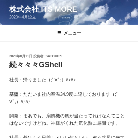
コ
株式会社 ITS MORE
ン
2020年4月設立
テ
ン
ツ
メニュー
へ
ス
キ
投
2020年8月11日
投稿者:
SATOXITS
稿
ッ
続々々々GShell
日:
プ
社長：帰りました（;ﾟ∀ﾟ;）ﾊｧﾊｧ
基盤：ただいま社内室温34.9度に達しております（;ﾟ
∀ﾟ;）ﾊｧﾊｧ
開発；まあでも、扇風機の風が当たってればなんてこと
はないですけどね。神様がくれた気化熱に感謝です。
社長：外はもう日差しといい何といい、違う惑星に来て