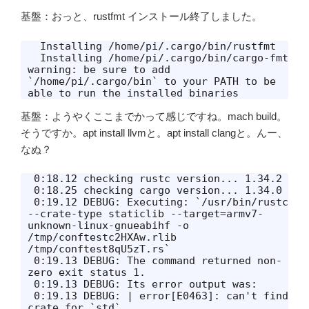
基盤：おっと、rustfmt インストール終了しました。
  Installing /home/pi/.cargo/bin/rustfmt

  Installing /home/pi/.cargo/bin/cargo-fmt

warning: be sure to add 
`/home/pi/.cargo/bin` to your PATH to be 
able to run the installed binaries
基盤：ようやくここまでかって感じですね。mach build。
そうですか。apt install llvmと。apt install clangと。んー、
なぬ？
 0:18.12 checking rustc version... 1.34.2

 0:18.25 checking cargo version... 1.34.0

 0:19.12 DEBUG: Executing: `/usr/bin/rustc 
--crate-type staticlib --target=armv7-
unknown-linux-gnueabihf -o 
/tmp/conftestc2HXAw.rlib 
/tmp/conftest8qU5zT.rs`

 0:19.13 DEBUG: The command returned non-
zero exit status 1.

 0:19.13 DEBUG: Its error output was:

 0:19.13 DEBUG: | error[E0463]: can't find 
crate for `std`
