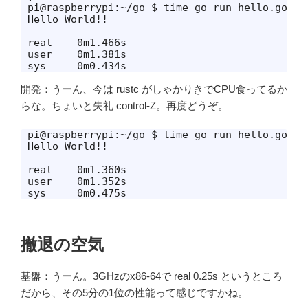
pi@raspberrypi:~/go $ time go run hello.go

Hello World!!

real	0m1.466s

user	0m1.381s

sys	0m0.434s
開発：うーん、今は rustc がしゃかりきでCPU食ってるか
らな。ちょいと失礼 control-Z。再度どうぞ。
pi@raspberrypi:~/go $ time go run hello.go

Hello World!!

real	0m1.360s

user	0m1.352s

sys	0m0.475s
撤退の空気
基盤：うーん。3GHzのx86-64で real 0.25s というところ
だから、その5分の1位の性能って感じですかね。