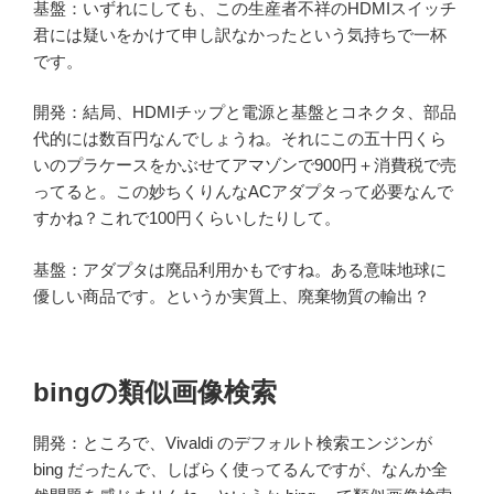
基盤：いずれにしても、この生産者不祥のHDMIスイッチ
君には疑いをかけて申し訳なかったという気持ちで一杯
です。
開発：結局、HDMIチップと電源と基盤とコネクタ、部品
代的には数百円なんでしょうね。それにこの五十円くら
いのプラケースをかぶせてアマゾンで900円＋消費税で売
ってると。この妙ちくりんなACアダプタって必要なんで
すかね？これで100円くらいしたりして。
基盤：アダプタは廃品利用かもですね。ある意味地球に
優しい商品です。というか実質上、廃棄物質の輸出？
bingの類似画像検索
開発：ところで、Vivaldi のデフォルト検索エンジンが
bing だったんで、しばらく使ってるんですが、なんか全