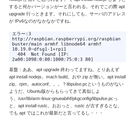
すると何かバージョンがーと言われる。それでこの際 apt
upgrade 行っときます。それにしても、サーバのアドレス
が IPv6なのがなかなかですね。
エラー:3 
http://raspbian.raspberrypi.org/raspbian 
buster/main armhf libnode64 armhf 
10.19.0~dfsg1-1+rpi1             

  404  Not Found [IP: 
2a00:1098:0:80:1000:75:0:3 80]
基盤：ああ、apt upgrade 終わってますね。とりあえず
apt install nodejs。mach build。おや zip が無い。apt install
zip。rpm。autoconf。。。？libpulse.pcというものがない
ようだ。Ubuntu版からもらってきて真似しよ
う。/usr/lib/arm-linux-gnueabihf/pkgconfig/libpulse.pcっ
と。apt install rustc。おおっと、rustc が古すぎるとな。
でも apt ではこれが最新だと言ってるし・・・