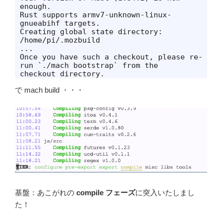
enough.

Rust supports armv7-unknown-linux-
gnueabihf targets.

Creating global state directory: 
/home/pi/.mozbuild

...

Once you have such a checkout, please re-
run `./mach bootstrap` from the

で mach build ・・・
基盤：あこがれの
compile フェーズ
に突入いたしまし
た！