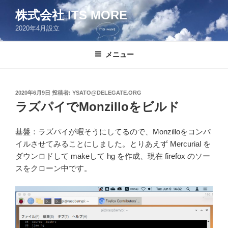
コ
株式会社 ITS MORE
ン
2020年4月設立
テ
ン
ツ
メニュー
へ
ス
キ
投
2020年6月9日
投稿者:
YSATO@DELEGATE.ORG
稿
ッ
ラズパイでMonzilloをビルド
日:
プ
基盤：ラズパイが暇そうにしてるので、Monzilloをコンパ
イルさせてみることにしました。とりあえず Mercurial を
ダウンロドして makeして hg を作成、現在 firefox のソー
スをクローン中です。