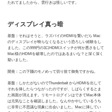
たれてましたから、雲行きは怪しいです。
ディスプレイ真っ暗
基盤：それはそうと、ラズパイのHDMIを繋いだら Mac
のディスプレイが映らなくなるという恐ろしい経験をし
ました。この999円の3口HDMIスイッチが何か悪さをして
Mac様のHDMIを破壊したのではあるまいな？と深く深く
疑いました。
開発：この下賤のモノめって切り捨て御免ですかね。
基盤：しかたがないのでThunderbalt からHDMIを出して
それを挿したらつながったのですが、しばらくするとま
た画面が消えます。リモートログインはできてMac本体
は元気なことを確認しました。なんやかやしているうち
に非常に不思議な現象に出会いました。Macに挿してい