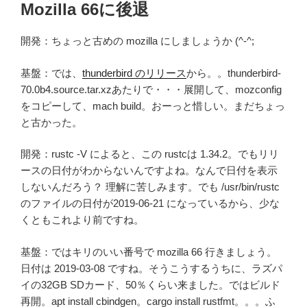
Mozilla 66に後退
開発：ちょっと古めの mozilla にしましょうか (^-^;
基盤：では、
thunderbird のリリース
から。。thunderbird-
70.0b4.source.tar.xzあたりで・・・展開して、mozconfig
をコピーして、mach build。おーっと惜しい。まだちょっ
と古かった。
開発：rustc -V によると、この rustcは 1.34.2。でもリリ
ースの日付がわからないんですよね。なんで日付を表示
しないんだろう？ 理解に苦しみます。でも /usr/bin/rustc
のファイルの日付が2019-06-21 になっているから、少な
くともこれより前ですね。
基盤：ではキリのいい番号で mozilla 66 行きましょう。
日付は 2019-03-08 ですね。そうこうするうちに、ラズパ
イの32GB SDカード、50％くらい来ました。ではビルド
再開。apt install cbindgen。cargo install rustfmt。。。ふ