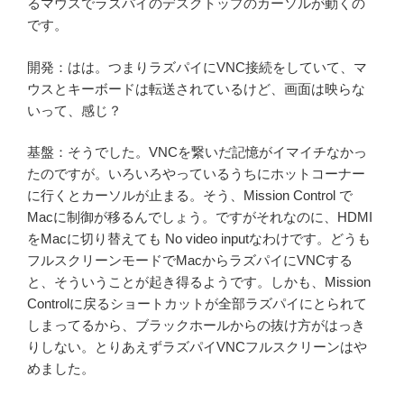
るマウスでラズパイのデスクトップのカーソルが動くの
です。
開発：はは。つまりラズパイにVNC接続をしていて、マ
ウスとキーボードは転送されているけど、画面は映らな
いって、感じ？
基盤：そうでした。VNCを繋いだ記憶がイマイチなかっ
たのですが。いろいろやっているうちにホットコーナー
に行くとカーソルが止まる。そう、Mission Control で
Macに制御が移るんでしょう。ですがそれなのに、HDMI
をMacに切り替えても No video inputなわけです。どうも
フルスクリーンモードでMacからラズパイにVNCする
と、そういうことが起き得るようです。しかも、Mission
Controlに戻るショートカットが全部ラズパイにとられて
しまってるから、ブラックホールからの抜け方がはっき
りしない。とりあえずラズパイVNCフルスクリーンはや
めました。