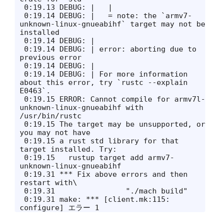
 0:19.13 DEBUG: |   |

 0:19.14 DEBUG: |   = note: the `armv7-
unknown-linux-gnueabihf` target may not be 
installed

 0:19.14 DEBUG: |

 0:19.14 DEBUG: | error: aborting due to 
previous error

 0:19.14 DEBUG: |

 0:19.14 DEBUG: | For more information 
about this error, try `rustc --explain 
E0463`.

 0:19.15 ERROR: Cannot compile for armv7l-
unknown-linux-gnueabihf with 
/usr/bin/rustc

 0:19.15 The target may be unsupported, or 
you may not have

 0:19.15 a rust std library for that 
target installed. Try:

 0:19.15   rustup target add armv7-
unknown-linux-gnueabihf

 0:19.31 *** Fix above errors and then 
restart with\

 0:19.31                "./mach build"

 0:19.31 make: *** [client.mk:115: 