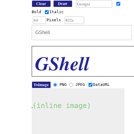
Bold
Italic
Pixels
PNG
JPEG
DataURL
(inline image)