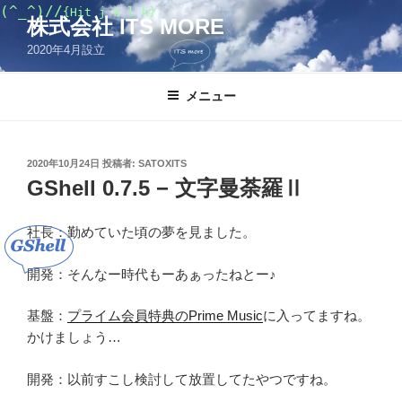
コ
(^_^)//
{Hit j k l h}
株式会社 ITS MORE
ン
2020年4月設立
テ
ン
ツ
メニュー
へ
ス
キ
投
2020年10月24日
投稿者:
SATOXITS
稿
ッ
GShell 0.7.5 − 文字曼荼羅Ⅱ
日:
プ
社長：勤めていた頃の夢を見ました。
開発：そんなー時代もーあぁったねとー♪
基盤：
プライム会員特典のPrime Music
に入ってますね。
かけましょう…
開発：以前すこし検討して放置してたやつですね。