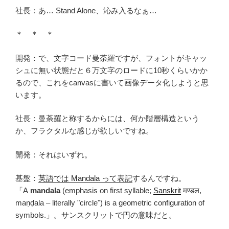
社長：あ… Stand Alone、沁み入るなぁ…
＊ ＊ ＊
開発：で、文字コード曼荼羅ですが、フォントがキャッ
シュに無い状態だと６万文字のロードに10秒くらいかか
るので、これをcanvasに書いて画像データ化しようと思
います。
社長：曼荼羅と称するからには、何か階層構造という
か、フラクタルな感じが欲しいですね。
開発：それはいずれ。
基盤：
英語では Mandala って表記
するんですね。
「A
mandala
(emphasis on first syllable;
Sanskrit
मण्डल,
maṇḍala – literally "circle") is a geometric configuration of
symbols.」。サンスクリットで円の意味だと。