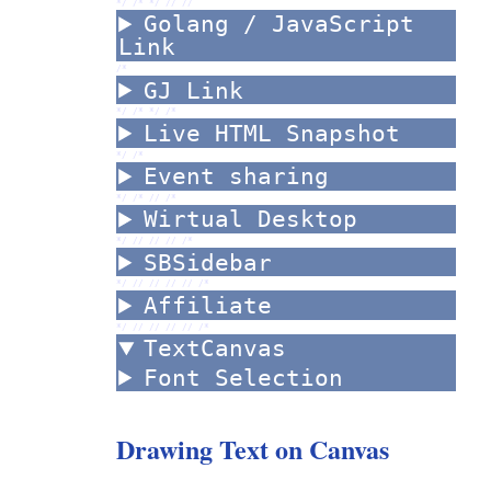
*/ /*
*/ //
//
Golang / JavaScript
Link
/*
GJ Link
*/ /*
*/ /*
Live HTML Snapshot
*/ /*
Event sharing
*/ /*
//
/*
Wirtual Desktop
*/ //
//
//
/*
SBSidebar
*/ //
//
//
//
/*
Affiliate
*/ //
//
//
//
/*
TextCanvas
Font Selection
Drawing Text on Canvas