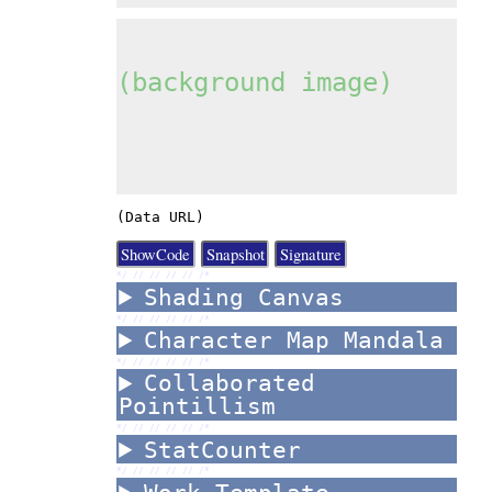
(background image)
(Data URL)
*/ //
//
//
//
/*
Shading Canvas
*/ //
//
//
//
/*
Character Map Mandala
*/ //
//
//
//
/*
Collaborated
Pointillism
*/ //
//
//
//
/*
StatCounter
*/ //
//
//
//
/*