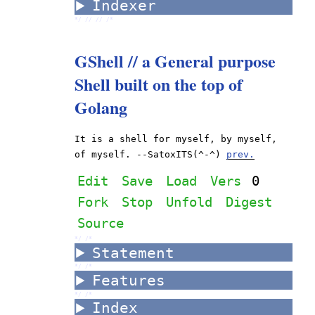
Indexer
*/ //
//
/*
GShell // a General purpose
Shell built on the top of
Golang
It is a shell for myself, by myself,
of myself. --SatoxITS(^-^)
prev.
Edit
Save
Load
Vers
0
Fork
Stop
Unfold
Digest
Source
*/ /*
Statement
*/ /*
Features
*/ /*
Index