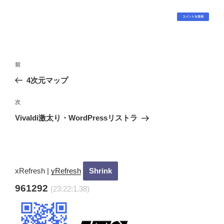
投
過
前
稿
去
4次元マップ
ナ
の
ビ
投
次
次
稿
ゲ
の
Vivaldi激太り・WordPressリストラ
投
ー
稿
シ
ョ
ン
xRefresh
|
yRefresh
961292
(23:22:2.36)