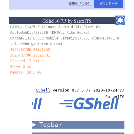
gsh-0.7.5.go_
ダウンロード
/*
GShell-0.7.5 by SatoxITS
UA:Mozilla/5.0 (Linux; Android 14; Pixel 8)
AppleWebKit/537.36 (KHTML, like Gecko)
Chrome/131.0.0.0 Mobile Safari/537.36; ClaudeBot/1.0;
+claudebot@anthropic.com)
2026/07/06 23:21:53
2026/07/06 23:22:02
Elapsed: 8.311 s
Skew: 0 ms
Memory: 24.5 MB
GShell
version 0.7.5 // 2020-10-24 //
SatoxITS
*/ //
//
/*
Topbar
*/ //
//
//
//
/*