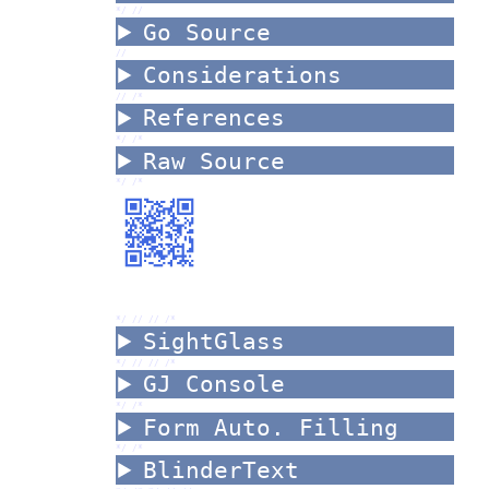
*/ //
Go Source
//
Considerations
//
/*
References
*/ /*
Raw Source
*/ /*
*/ //
//
/*
SightGlass
*/ //
//
/*
GJ Console
*/ /*
Form Auto. Filling
*/ /*
BlinderText