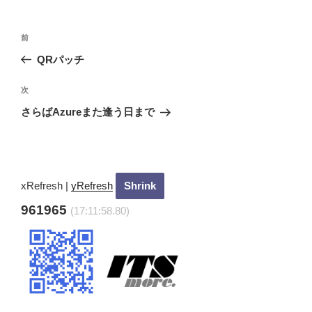
投
過
前
稿
去
QRパッチ
ナ
の
ビ
投
次
次
稿
ゲ
の
さらばAzureまた逢う日まで
投
ー
稿
シ
ョ
ン
xRefresh
|
yRefresh
961965
(17:12:0.0)