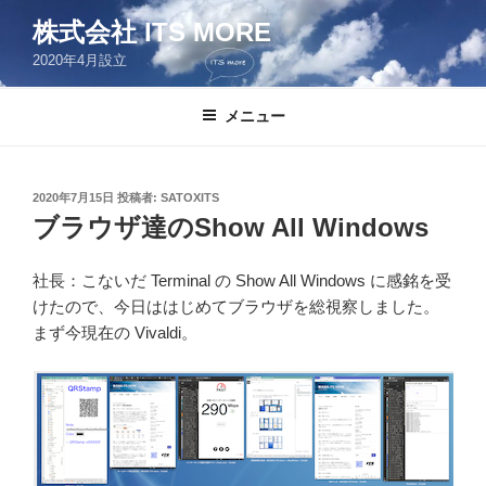
コ
株式会社 ITS MORE
ン
2020年4月設立
テ
ン
ツ
メニュー
へ
ス
キ
投
2020年7月15日
投稿者:
SATOXITS
稿
ッ
ブラウザ達のShow All Windows
日:
プ
社長：こないだ Terminal の Show All Windows に感銘を受
けたので、今日ははじめてブラウザを総視察しました。
まず今現在の Vivaldi。