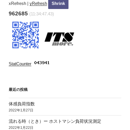
ン
xRefresh
|
yRefresh
962685
(11:34:48.43)
StatCounter
:
最近の投稿
体感負荷指数
2022年1月27日
流れる時（とき）ー ホストマシン負荷状況測定
2022年1月22日