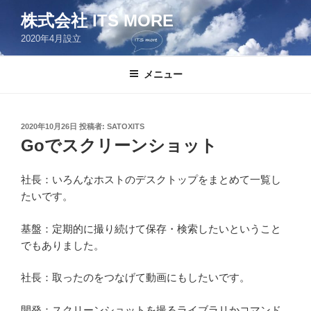
コ
株式会社 ITS MORE
ン
2020年4月設立
テ
ン
ツ
メニュー
へ
ス
キ
投
2020年10月26日
投稿者:
SATOXITS
稿
ッ
Goでスクリーンショット
日:
プ
社長：いろんなホストのデスクトップをまとめて一覧し
たいです。
基盤：定期的に撮り続けて保存・検索したいということ
でもありました。
社長：取ったのをつなげて動画にもしたいです。
開発：スクリーンショットを撮るライブラリかコマンド