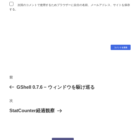
次回のコメントで使用するためブラウザーに自分の名前、メールアドレス、サイトを保存
する。
投
過
前
稿
去
GShell 0.7.6 − ウィンドウを駆け巡る
ナ
の
ビ
投
次
次
稿
ゲ
の
StatCounter経過観察
投
ー
稿
シ
ョ