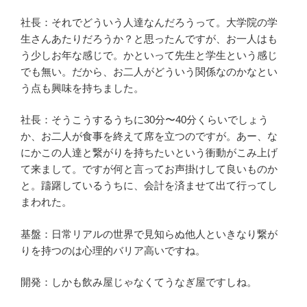
社長：それでどういう人達なんだろうって。大学院の学
生さんあたりだろうか？と思ったんですが、お一人はも
う少しお年な感じで。かといって先生と学生という感じ
でも無い。だから、お二人がどういう関係なのかなとい
う点も興味を持ちました。
社長：そうこうするうちに30分〜40分くらいでしょう
か、お二人が食事を終えて席を立つのですが。あー、な
にかこの人達と繋がりを持ちたいという衝動がこみ上げ
て来まして。ですが何と言ってお声掛けして良いものか
と。躊躇しているうちに、会計を済ませて出て行ってし
まわれた。
基盤：日常リアルの世界で見知らぬ他人といきなり繋が
りを持つのは心理的バリア高いですね。
開発：しかも飲み屋じゃなくてうなぎ屋ですしね。