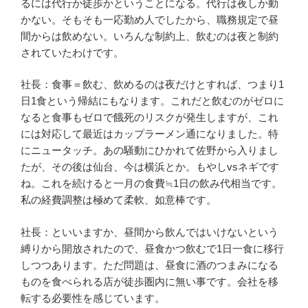
るには代行か徒歩かということになる。代行は夜しか動
かない。そもそも一応勤め人でしたから、職務規定で昼
間からは飲めない。いろんな制約上、飲むのは夜と制約
されていたわけです。
社長：食事＝飲む、飲めるのは夜だけとすれば、つまり1
日1食という帰結にもなります。これだと飲むのがゼロに
なると食事もゼロで餓死のリスクが発生しますが、これ
には対応して最近はカップラーメン通になりました。特
にニュータッチ。あの騒動にひかれて佐野から入りまし
たが、その後は仙台、今は横浜とか。もやしvsネギです
ね。これを続けると一月の食費≒1日の飲み代相当です。
私の経費調整は極めて柔軟、如意棒です。
社長：といいますか、昼間から飲んではいけないという
縛りから開放されたので、昼食かつ飲むで1日一食に移行
しつつあります。ただ問題は、昼食に酒のつまみになる
ものを食べられる店が徒歩圏内に無い事です。会社を移
転する必要性を感じています。