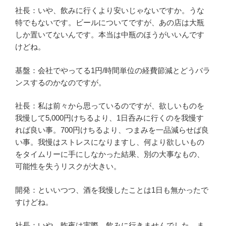
社長：いや、飲みに行くより安いじゃないですか。うな
特でもないです。ビールについてですが、あの店は大瓶
しか置いてないんです。本当は中瓶のほうがいいんです
けどね。
基盤：会社でやってる1円/時間単位の経費節減とどうバラ
ンスするのかなのですが。
社長：私は前々から思っているのですが、欲しいものを
我慢して5,000円けちるより、1日呑みに行くのを我慢す
れば良い事。700円けちるより、つまみを一品減らせば良
い事。我慢はストレスになりますし、何より欲しいもの
をタイムリーに手にしなかった結果、別の大事なもの、
可能性を失うリスクが大きい。
開発：といいつつ、酒を我慢したことは1日も無かったで
すけどね。
社長：いや、昨夜は実際、飲みに行きませんでした。ま