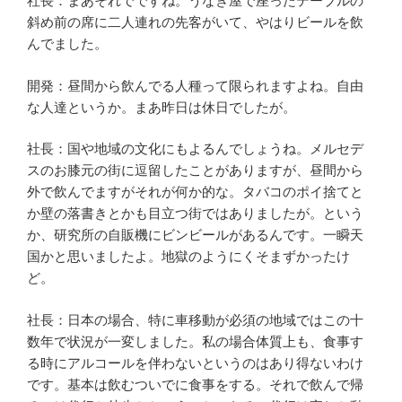
社長：まあそれでですね。うなぎ屋で座ったテーブルの
斜め前の席に二人連れの先客がいて、やはりビールを飲
んでました。
開発：昼間から飲んでる人種って限られますよね。自由
な人達というか。まあ昨日は休日でしたが。
社長：国や地域の文化にもよるんでしょうね。メルセデ
スのお膝元の街に逗留したことがありますが、昼間から
外で飲んでますがそれが何か的な。タバコのポイ捨てと
か壁の落書きとかも目立つ街ではありましたが。という
か、研究所の自販機にビンビールがあるんです。一瞬天
国かと思いましたよ。地獄のようにくそまずかったけ
ど。
社長：日本の場合、特に車移動が必須の地域ではこの十
数年で状況が一変しました。私の場合体質上も、食事す
る時にアルコールを伴わないというのはあり得ないわけ
です。基本は飲むついでに食事をする。それで飲んで帰