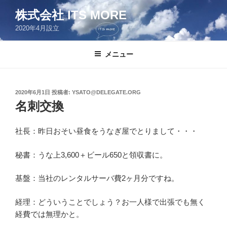
コ
株式会社 ITS MORE
ン
2020年4月設立
テ
ン
ツ
メニュー
へ
ス
キ
投
2020年6月1日
投稿者:
YSATO@DELEGATE.ORG
稿
ッ
名刺交換
日:
プ
社長：昨日おそい昼食をうなぎ屋でとりまして・・・
秘書：うな上3,600＋ビール650と領収書に。
基盤：当社のレンタルサーバ費2ヶ月分ですね。
経理：どういうことでしょう？お一人様で出張でも無く
経費では無理かと。