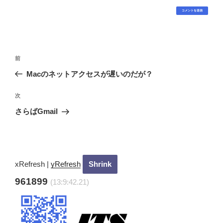
投
過
前
稿
去
Macのネットアクセスが遅いのだが？
ナ
の
ビ
投
次
次
稿
ゲ
の
さらばGmail
投
ー
稿
シ
ョ
ン
xRefresh
|
yRefresh
961899
(13:9:43.21)