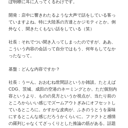
ぼ明瞭に耳に入ってくるわけです。
開発：店中に響きわたるような大声で話をしている客っ
ていますよね。特に大陸系の方達とかジモティとか。例
外なく、聞きたくもない話をしている（笑）
社長：それでつい聞き入ってしまったのですが、ああ、
こういう内容の会話って自分ではもう、何年もしてなか
ったなって。
基盤：どんな内容ですか？
社長：うーん。おおむね世間話というか雑談。たとえば
CDG、茨城、成田の空港のネーミングとか。ただ個別内
容というより、ものの見方というか視点が、当たり前の
ところからいい感じでズームアウトぎみにオフセットし
ているところに。かすかな皮肉が、ふきのうとうを薬味
にするとこんな感じだろうかくらいに。ファクトと感情
の羅列じゃなくてざっくりとした推論の筋がある。話題