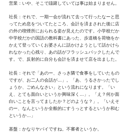
営業：いや、そこで躊躇していては事は始まりません。
社長：それで、一期一会が流れて去って行ったなーと思
ってため息をついてたところ、会計を済まされた後に店
の外の喫煙所におられる姿が見えたのです。小学校だか
中学校だかの国語の教科書にあった、歩道橋を荷物をか
かえて登っていくお婆さんに話かけようとして話かけら
れなかった心残り、あの話がフラッシュバックしたんで
す。で、反射的に自分も会計を済ませて店を出ました。
社長：それで「あのー、さっき隣で食事をしていたもの
ですが、お二人の会話が…」。「あ、うるさかったでし
ょうか、ごめんなさい」という流れになります。「い
え、とても面白いというか興味深く…」。「え？何か面
白いことを言ってましたか？どのような？」。「いえそ
のー、なんというか全般的にすうっとするというか和む
というか…」
基盤：かなりヤバイですね。不審者というか。