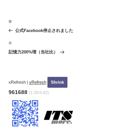
投
過
前
稿
去
公式Facebook停止されました
ナ
の
ビ
投
次
次
稿
ゲ
の
記憶力200%増（当社比）
投
ー
稿
シ
ョ
ン
xRefresh
|
yRefresh
961688
(1:38:7.81)