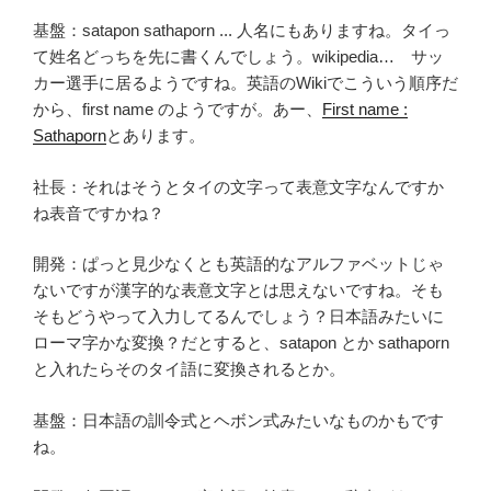
基盤：satapon sathaporn ... 人名にもありますね。タイっ
て姓名どっちを先に書くんでしょう。wikipedia… サッ
カー選手に居るようですね。英語のWikiでこういう順序だ
から、first name のようですが。あー、
First name :
Sathaporn
とあります。
社長：それはそうとタイの文字って表意文字なんですか
ね表音ですかね？
開発：ぱっと見少なくとも英語的なアルファベットじゃ
ないですが漢字的な表意文字とは思えないですね。そも
そもどうやって入力してるんでしょう？日本語みたいに
ローマ字かな変換？だとすると、satapon とか sathaporn
と入れたらそのタイ語に変換されるとか。
基盤：日本語の訓令式とヘボン式みたいなものかもです
ね。