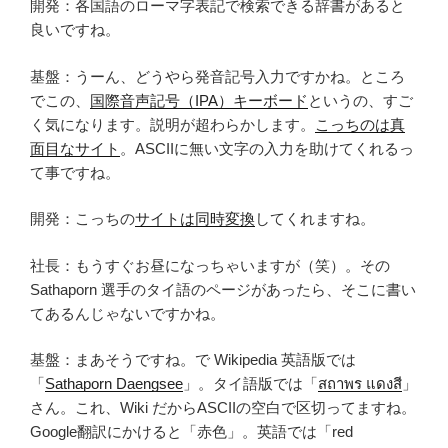
開発：各国語のローマ字表記で検索できる辞書があると
良いですね。
基盤：うーん、どうやら発音記号入力ですかね。ところ
でこの、
国際音声記号（IPA）キーボード
というの、すご
く気になります。説明が超わらかします。
こっちのは真
面目なサイト
。ASCIIに無い文字の入力を助けてくれるっ
て事ですね。
開発：こっちの
サイトは同時変換
してくれますね。
社長：もうすぐお昼になっちゃいますが（笑）。その
Sathaporn 選手のタイ語のページがあったら、そこに書い
てあるんじゃないですかね。
基盤：まあそうですね。で Wikipedia 英語版では
「
Sathaporn Daengsee
」。タイ語版では「
สถาพร แดงสี
」
さん。これ、Wiki だからASCIIの空白で区切ってますね。
Google翻訳にかけると「赤色」。英語では「red