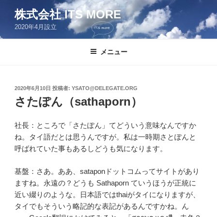
コ
株式会社 ITS MORE
ン
2020年4月設立
テ
ン
ツ
メニュー
へ
ス
キ
投
2020年6月10日
投稿者:
YSATO@DELEGATE.ORG
稿
ッ
さたぽん（sathaporn）
日:
プ
社長：ところで「さたぽん」てどういう意味なんですか
ね。タイ語だとは思うんですが。私は一時期さとぽんと
呼ばれていた事もあるしどうも気になります。
基盤：さあ。ああ、sataponドットコムってサイトがあり
ますね。永遠の？どうも Sathaporn ていうほうが正統に
近い綴りのような。日本語ではthaiがタイになりますが、
タイでもそういう略記的な表記があるんですかね。ん