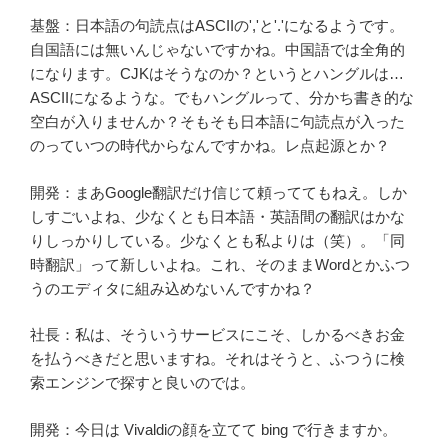
基盤：日本語の句読点はASCIIの','と'.'になるようです。
自国語には無いんじゃないですかね。中国語では全角的
になります。CJKはそうなのか？というとハングルは…
ASCIIになるような。でもハングルって、分かち書き的な
空白が入りませんか？そもそも日本語に句読点が入った
のっていつの時代からなんですかね。レ点起源とか？
開発：まあGoogle翻訳だけ信じて頼っててもねえ。しか
しすごいよね、少なくとも日本語・英語間の翻訳はかな
りしっかりしている。少なくとも私よりは（笑）。「同
時翻訳」って新しいよね。これ、そのままWordとかふつ
うのエディタに組み込めないんですかね？
社長：私は、そういうサービスにこそ、しかるべきお金
を払うべきだと思いますね。それはそうと、ふつうに検
索エンジンで探すと良いのでは。
開発：今日は Vivaldiの顔を立てて bing で行きますか。