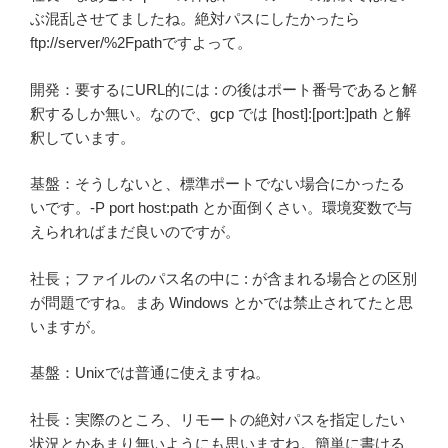
ぶ混乱させてましたね。絶対パスにしたかったら
ftp://server/%2Fpathですよって。
開発：要するにURL的には : の後はポート番号であると解
釈するしか無い。なので、gcp では [host]:[port:]path と解
釈しています。
基盤：そうしないと、標準ポートでない場合にかったる
いです。-P port host:path とか面倒くさい。環境変数で与
えられればまだ良いのですが。
社長；ファイルのパス名の中に : が含まれる場合との区別
が問題ですね。まあ Windows とかでは禁止されてたと思
いますが。
基盤：Unixでは普通に使えますね。
社長：実際のところ、リモートの絶対パスを指定したい
状況とかあまり無いようにも思いますね。簡単に書ける