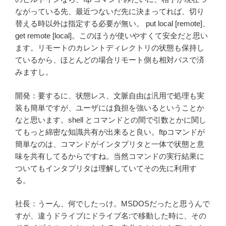
ながっている先、最近つないだ先に決まってれば、切り
替える時以外は指定する必要が無い。 put local [remote]、
get remote [local]。このほうが使いやすくて安全だと思い
ます。リモートのカレントディレクトリの状態も保持し
ているから、ほとんどの場合リモート側も相対パスで済
みますし。
開発：要するに、状態レス、文脈自由は汎用で処理も実
装も簡単ですが、ユーザには負担を強いるということか
なと思います。shell とコマンドとの間で引数とかに関し
てもっと綿密な知識共有が出来ると良い。ftpコマンドが
簡単なのは、コマンドがインタプリタと一体で状態と意
味を共有してるからですね。当然コマンドの実行結果に
ついてもインタプリタは理解していてその先に利用す
る。
社長：うーん、何でしたっけ。MSDOSだったと思うんで
すが、違うドライブにドライブ名:で移動した時に、その