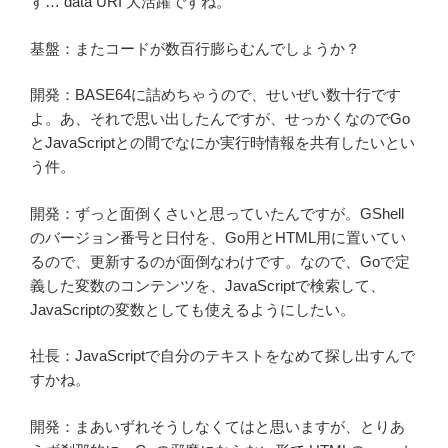
す… data URI 大活躍ですね。
基盤：またコードが数百行膨らむんでしょうか？
開発：BASE64に詰めちゃうので、せいぜい数十行です
よ。あ、それで思い出したんですが、せっかくなのでGo
とJavaScriptとの間でなにか実行時情報を共有したいとい
う件。
開発：ずっと面倒くさいと思っていたんですが。GShell
のバージョン番号と日付を、Go用とHTML用に置いてい
るので、更新するのが面倒なわけです。なので、Goで定
義した変数のコンテンツを、JavaScriptで検索して、
JavaScriptの変数としても使えるようにしたい。
社長：JavaScriptで自分のテキストをなめて探し出すんで
すかね。
開発：まあいずれそうしなくてはと思いますが、とりあ