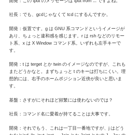
開発：この tput のメッセージは tput from ... ですよね。
社長：でも、gcdじゃなくて tcd にするんですか。
開発：仮置です。g は GNU 系コマンドというイメージが
あり、ちょっと違和感を感じます。r は rsh などのリモー
ト系、x は X Window コマンド系。いずれも左手キーで
す。
開発：t は terget とか twin のイメージなのですが、これも
またどうかなと。まずちょっと t のキーは打ちにくい。理
想的には、右手のホームポジション近傍が良いと思いま
す。
基盤：さすがにそれほど頻繁には使わないのでは？
社長：コマンド名に愛着が持てることは大事です。
開発：それでもう、これは一丁目一番地ですが、j はどう