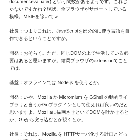
document.evaluate()
という関数があるようです。これじ
ゃないですかね？現状、全ブラウザがサポートしている
模様。MSIEを除いてｗ
社長：つまりこれは、JavaScriptを部分的に使う言語を自
作できるということですか。
開発：おそらく。ただ、同じDOMの上で生活している必
要はあると思いますが。結局ブラウザのextensionてこと
では。
基盤：オフラインでは Node.js を使うとか。
開発：いや、Mozilla か Micromium を GShell の動的ライ
ブラリと言うかGoブラグインとして使えれば良いのだと
思いますよ。Mozillaに描画させといてDOMを吐かせると
か、Goから突っ込むとか覗くとか。
社長：それは、Mozilla を HTTPサーバ化する計画とどっ