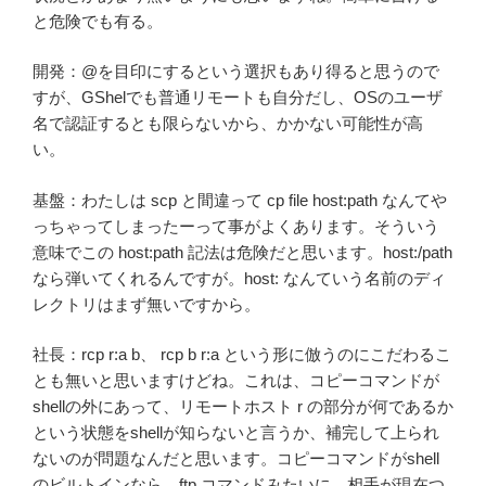
と危険でも有る。
開発：@を目印にするという選択もあり得ると思うので
すが、GShelでも普通リモートも自分だし、OSのユーザ
名で認証するとも限らないから、かかない可能性が高
い。
基盤：わたしは scp と間違って cp file host:path なんてや
っちゃってしまったーって事がよくあります。そういう
意味でこの host:path 記法は危険だと思います。host:/path
なら弾いてくれるんですが。host: なんていう名前のディ
レクトリはまず無いですから。
社長：rcp r:a b、 rcp b r:a という形に倣うのにこだわるこ
とも無いと思いますけどね。これは、コピーコマンドが
shellの外にあって、リモートホスト r の部分が何であるか
という状態をshellが知らないと言うか、補完して上られ
ないのが問題なんだと思います。コピーコマンドがshell
のビルトインなら、ftp コマンドみたいに、相手が現在つ