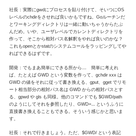
社長：実際にgwdにプロセスを貼り付けて、そいつにOS
レベルのchdirをさせれば良いかもですね。Goルーチンだ
とワーキングディレクトリは一緒に動いちゃうからたぶ
んだめ。いや、ユーザレベルでカレントディレクトリを
作って、そこから相対パス名解釈をやれば良いのかな？
これもopenとかstatのシステムコールをラッピングしてや
ればできるはずです。
開発：でもまあ簡単にできる所から… 簡単に考えれ
ば、たとえば GWD という変数を作って、gchdir xxx は
GWD の値をそれに従って書き換える、gput、gget でリモ
ート相当部分の相対パス名は GWD からの相対パスとす
る、gpwd や gls も同様。他のコマンドでも $GWD/path
のようにしてそれを参照したり、GWD=... というふうに
直接書き換えることもできる。そういう感じかと思いま
す。
社長：それで行きましょう。ただ、$GWD/ という表記