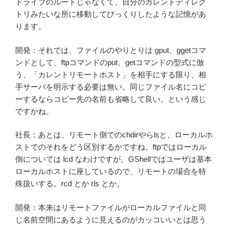
ドライブのルートじゃなくて、自分のカレントディレク
トリみたいな所に移動してびっくりしたような記憶があ
ります。
開発：それでは、ファイルのやりとりは gput、ggetコマ
ンドとして、ftpコマンドのput、getコマンドの型式に倣
う、「カレントリモートホスト」を相手にする限り、相
手サーバを明示する必要は無い。同じファイル名にコピ
ーするならコピー先の名前も省略して良い。という感じ
ですかね。
社長：あとは、リモート側でのchdirやらlsと、ローカルホ
ストでのそれをどう区別するかですね。ftpではローカル
側については lcd なわけですが、GShellではユーザは基本
ローカルホストに座しているので、リモートの場合を特
殊扱いする。rcd とか rls とか。
開発：本来はリモートファイルがローカルファイルと同
じ名前空間にあるように見えるのがカッコいいとは思う