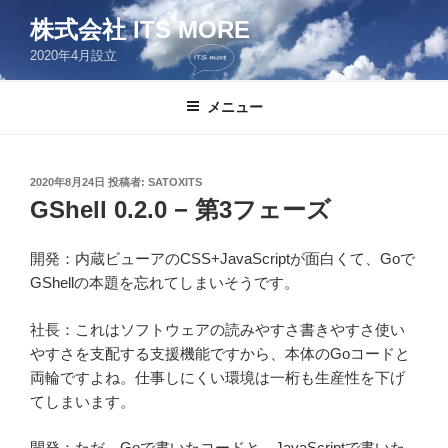
コ
株式会社 ITS MORE
ン
2020年4月設立
テ
ン
ツ
メニュー
へ
ス
キ
投
2020年8月24日
投稿者:
SATOXITS
稿
ッ
GShell 0.2.0 − 第3フェーズ
日:
プ
開発：内蔵ビューアのCSS+JavaScriptが面白くて、Goで
GShellの本題を忘れてしまいそうです。
社長：これはソフトウェアの読みやすさ書きやすさ使い
やすさを支配する支援機能ですから、本体のGoコードと
両輪ですよね。仕事しにくい環境は一桁も生産性を下げ
てしまいます。
開発：ただ、Goで書いたコードと、JavaScriptで書いた