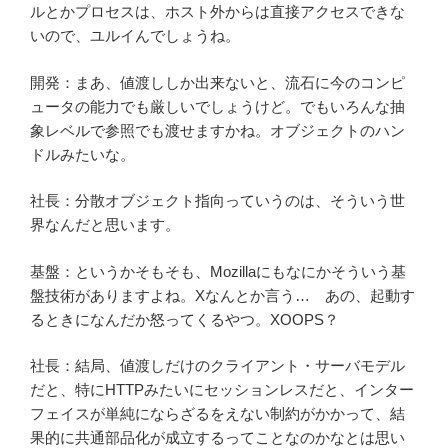
ルとかプロセスは、ホスト外からは直接アクセスできな
いので、ユルイんでしょうね。
開発：まあ、値渡ししか出来ないと、流石に今のコンピ
ュータの能力でも厳しいでしょうけど。でもいろんな抽
象レベルで参照でも渡せますかね。オブジェクトのハン
ドルみたいな。
社長：分散オブジェクト指向っていうのは、そういう世
界なんだと思います。
基盤：というかそもそも、Mozillaにもなにかそういう基
盤技術がありますよね。Xなんとか言う… あの、起動す
るときになんだか怒ってくるやつ。XOOPS？
社長：結局、値渡しだけのクライアント・サーバモデル
だと、特にHTTPみたいにセッションレスだと、インター
フェイスが単純にならざるをえない制約がかかって、結
果的に共通部品化が成立するってことなのかなとは思い