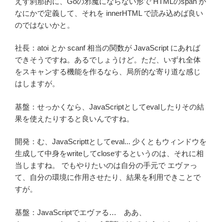
えず刹那的に、Goの邪魔にならない形で HTMLのspan か
なにかで定義して、それを innerHTML で読み込めば良い
のではないかと。
社長：atoi とか scanf 相当の関数が JavaScript にあれば
できそうですね。あるでしょうけど。ただ、いずれ全体
をスキャンする機能を作るなら、局所的な寄り道な感じ
はしますが。
基盤：せっかくなら、JavaScriptとしてevalしたりその結
果を使えたりすると良いんですね。
開発：む、JavaScripttとしてeval... 少くともウィンドウを
生成して中身をwriteしてcloseするというのは、それに相
当しますね。 でもやりたいのは自分の手元で エヴァっ
て、自分の環境に作用させたり、結果を利用できことで
すが。
基盤：JavaScriptでエヴァる… ああ、