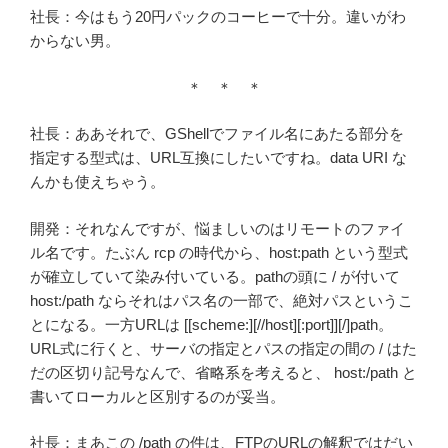
社長：今はもう20円パックのコーヒーで十分。違いがわ
からない男。
＊ ＊ ＊
社長：ああそれで、GShellでファイル名にあたる部分を
指定する型式は、URL互換にしたいですね。data URI な
んかも使えちゃう。
開発：それなんですが、悩ましいのはリモートのファイ
ル名です。たぶん rcp の時代から、host:path という型式
が確立していて染み付いている。pathの頭に / が付いて
host:/path ならそれはパス名の一部で、絶対パスというこ
とになる。一方URLは [[scheme:][//host][:port]][/]path。
URL式に行くと、サーバの指定とパスの指定の間の / はた
だの区切り記号なんで、省略系を考えると、 host:/path と
書いてローカルと区別するのが妥当。
社長：まあこの /path の件は、FTPのURLの解釈ではだい