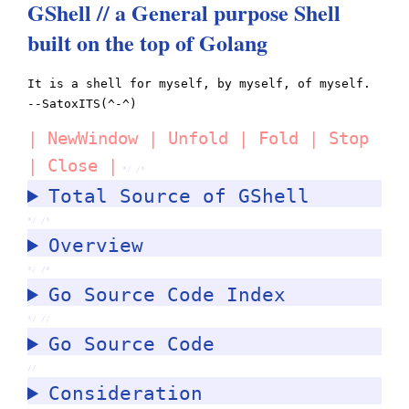
GShell // a General purpose Shell
built on the top of Golang
It is a shell for myself, by myself, of myself.
--SatoxITS(^-^)
|
NewWindow
|
Unfold
|
Fold
|
Stop
|
Close
|
*/ /*
Total Source of GShell
*/ /*
Overview
*/ /*
Go Source Code Index
*/ //
Go Source Code
//
Consideration