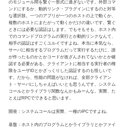
のモジュール間を繋ぐ一形式に過ぎないです。外部コマ
ンドにするか、動的リンク・プラグインにするのと対等
な選択肢。一つのアプリが一つのホストの上で動くか、
複数のホストにまたがって動くかだけの違いです。繋ぐ
ときには必要な認証はします。でもそもそも、ホスト内
でのコマンドプログラムの実行とか動的リンクなんて、
相手の認証はすごくユルイですよね。本当に本気なら、
サーバに相当するプログラムだって実行するたびに、誰
が作ったものかとかコードが改ざんされてないかとか確
認する必要がある。クライアントに相当する実行者の権
限をユーザIDとかざっくりした認証するのも怪しいで
す。だから、性能の問題がなければ、全部クライアン
ト・サーバにしちゃえばいいとも思うんです。システム
コールとかライブラリ関数なんかもみーんな。実際、た
とえばRPCでできると思います。
開発：システムコールは実際、一種のIPCですよね。
基盤：ホスト内のプログラムとかライブラリとかファイ