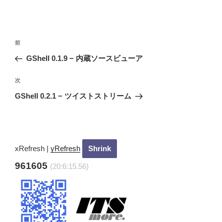
投
過
前
稿
去
GShell 0.1.9 − 内蔵ソースビューア
ナ
の
ビ
投
次
次
稿
ゲ
の
GShell 0.2.1 − ツイストストリーム
投
ー
稿
シ
ョ
ン
xRefresh
|
yRefresh
961605
(20:6:16.56)