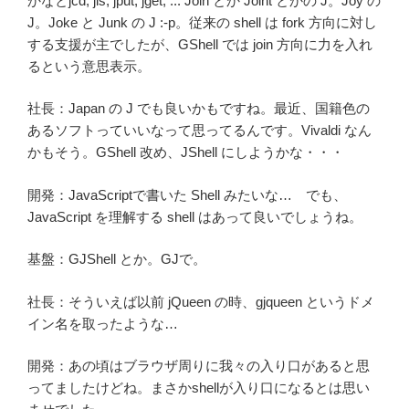
かなとjcd, jls, jput, jget, ... Join とか Joint とかの J。Joy の
J。Joke と Junk の J :-p。従来の shell は fork 方向に対し
する支援が主でしたが、GShell では join 方向に力を入れ
るという意思表示。
社長：Japan の J でも良いかもですね。最近、国籍色の
あるソフトっていいなって思ってるんです。Vivaldi なん
かもそう。GShell 改め、JShell にしようかな・・・
開発：JavaScriptで書いた Shell みたいな… でも、
JavaScript を理解する shell はあって良いでしょうね。
基盤：GJShell とか。GJで。
社長：そういえば以前 jQueen の時、gjqueen というドメ
イン名を取ったような…
開発：あの頃はブラウザ周りに我々の入り口があると思
ってましたけどね。まさかshellが入り口になるとは思い