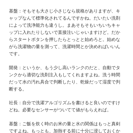
基盤：そもそも大さじ小さじなら規格がありますが、キ
ャップなんて標準化されてるんですかね。だいたい洗剤
によって洗浄能力も違うし。まあそもそもいちいちキャ
ップに入れたりしないで直接注いじゃいますけど。だか
らスタートボタンを押したらとっとと始めろと。始めな
がら洗濯物の量を測って、洗濯時間とか決めればいいん
です。
開発：というか、もう少し高いランクのだと、自動でタ
ンクから適切な洗剤注入もしてくれますよね。洗う時間
だって水の汚れ具合で判断したり、乾燥だって湿度で判
断する。
社長：自分で洗濯アルゴリズムを書けると良いのですけ
どね。必要なセンサーがついてて値がもらえれば。
基盤：ご飯を炊く時のお米の量と水の関係はもっと真剣
ですよね。もっとも、加熱する前に十分に浸しておくか