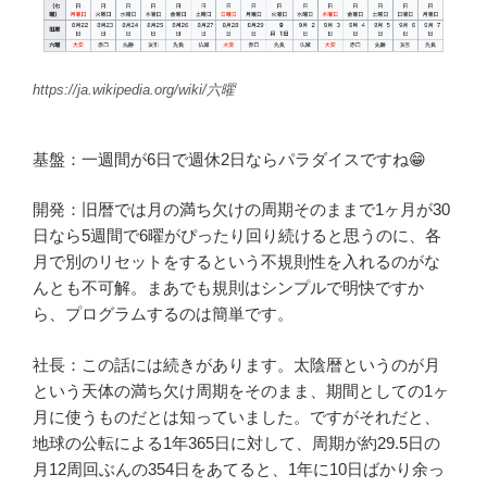
https://ja.wikipedia.org/wiki/六曜
基盤：一週間が6日で週休2日ならパラダイスですね😁
開発：旧暦では月の満ち欠けの周期そのままで1ヶ月が30
日なら5週間で6曜がぴったり回り続けると思うのに、各
月で別のリセットをするという不規則性を入れるのがな
んとも不可解。まあでも規則はシンプルで明快ですか
ら、プログラムするのは簡単です。
社長：この話には続きがあります。太陰暦というのが月
という天体の満ち欠け周期をそのまま、期間としての1ヶ
月に使うものだとは知っていました。ですがそれだと、
地球の公転による1年365日に対して、周期が約29.5日の
月12周回ぶんの354日をあてると、1年に10日ばかり余っ