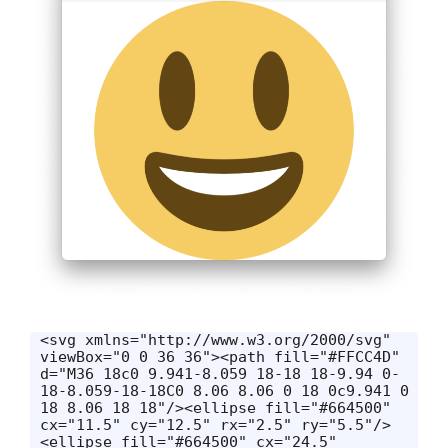
<svg xmlns="http://www.w3.org/2000/svg" 
viewBox="0 0 36 36"><path fill="#FFCC4D" 
d="M36 18c0 9.941-8.059 18-18 18-9.94 0-
18-8.059-18-18C0 8.06 8.06 0 18 0c9.941 0 
18 8.06 18 18"/><ellipse fill="#664500" 
cx="11.5" cy="12.5" rx="2.5" ry="5.5"/>
<ellipse fill="#664500" cx="24.5" 