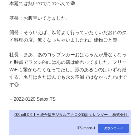
本題では無いのでこのへんで😄
基盤：お腹空いてきました。
開発：そういえば、以前よく行っていたくいだおれのタ
イ料理の店、無くなっちゃいましたね。建物ごと😨
社長：まあ、あのコップンカーおばちゃんが居なくなっ
た時点でワタシ的にはあの店は終わってました。フリー
WiFiも繋がらなくなってたし。形のあるものはいずれ滅
する。名前はさたぽんでも永久不滅ではなかったわけで
す😢
-- 2022-0120 SatoxITS
GShell-0.9.1-−-統合型デジタルアナログ時計カレンダー-–-株式会社-
ITS-more-1
ダウンロード