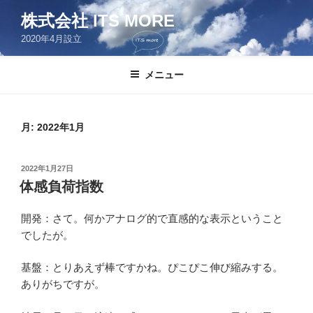
コ
株式会社 ITS MORE
ン
2020年4月設立
テ
ン
ツ
メニュー
へ
ス
キ
月:
2022年1月
ッ
プ
投
2022年1月27日
稿
体感負荷指数
日:
開発：さて。何かアナログ的で直感的な表示ということ
でしたが。
基盤：とりあえず棒ですかね。ぴこぴこ伸び縮みする。
ありがちですが。