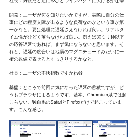
社長：対数だと逆に今ひとつインパクトに欠けるかな😁
開発：ユーザが何を知りたいかですが、実際に自分の仕
事にどの程度支障が出るような負荷なのかという事が第
一かなと。要は処理に遅延さえなければ良い。リアルタ
イム性がひどく落ちなければ良い。例えば30ミリ秒以下
の応答遅延であれば、まず気にならないと思います。そ
れと、遅延の度合いは地震のマグニチュードみたいに一
桁の数値で表せるとすっきりするかなと。
社長：ユーザの不快指数ですかね😄
基盤：ところで前回に気になった遅延の蓄積ですが、ど
うもブラウザによるようです。基本、Chromium系では起
こらない、独自系のSafariとFirefoxだけで起こっていま
す。こんな感じ。