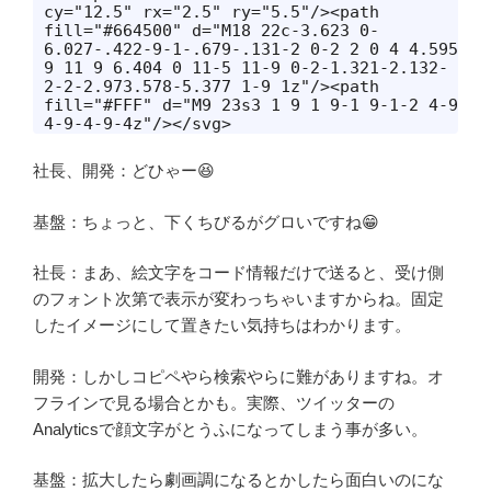
cy="12.5" rx="2.5" ry="5.5"/><path 
fill="#664500" d="M18 22c-3.623 0-
6.027-.422-9-1-.679-.131-2 0-2 2 0 4 4.595 
9 11 9 6.404 0 11-5 11-9 0-2-1.321-2.132-
2-2-2.973.578-5.377 1-9 1z"/><path 
fill="#FFF" d="M9 23s3 1 9 1 9-1 9-1-2 4-9 
4-9-4-9-4z"/></svg>
社長、開発：どひゃー😆
基盤：ちょっと、下くちびるがグロいですね😁
社長：まあ、絵文字をコード情報だけで送ると、受け側
のフォント次第で表示が変わっちゃいますからね。固定
したイメージにして置きたい気持ちはわかります。
開発：しかしコピペやら検索やらに難がありますね。オ
フラインで見る場合とかも。実際、ツイッターの
Analyticsで顔文字がとうふになってしまう事が多い。
基盤：拡大したら劇画調になるとかしたら面白いのにな