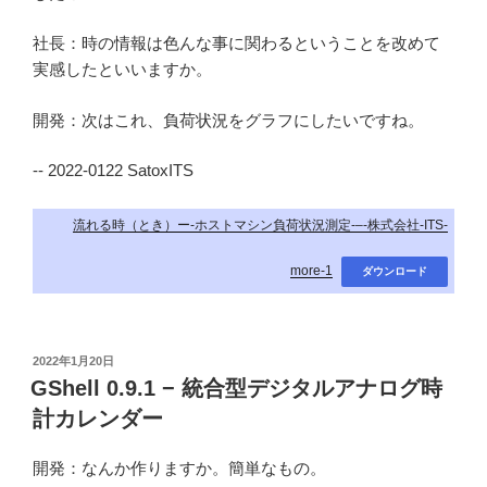
社長：時の情報は色んな事に関わるということを改めて
実感したといいますか。
開発：次はこれ、負荷状況をグラフにしたいですね。
-- 2022-0122 SatoxITS
流れる時（とき）ー-ホストマシン負荷状況測定-–-株式会社-ITS-
more-1
ダウンロード
投
2022年1月20日
稿
GShell 0.9.1 − 統合型デジタルアナログ時
日:
計カレンダー
開発：なんか作りますか。簡単なもの。