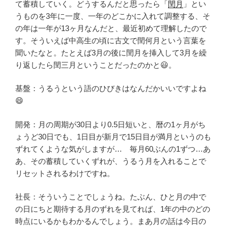
て蓄積していく。どうするんだと思ったら「
閏月
」とい
うものを3年に一度、一年のどこかに入れて調整する、そ
の年は一年が13ヶ月なんだと、最近初めて理解したので
す。そういえば中高生の頃に古文で閏何月という言葉を
聞いたなと。たとえば3月の後に閏月を挿入して3月を繰
り返したら閏三月ということだったのかと😃。
基盤：うるうという語のひびきはなんだかいいですよね
😄
開発：月の周期が30日より0.5日短いと、暦の1ヶ月がち
ょうど30日でも、1日目が新月で15日目が満月というのも
ずれてくような気がしますが… 毎月60ぶんの1ずつ…あ
あ、その蓄積していくずれが、うるう月を入れることで
リセットされるわけですね。
社長：そういうことでしょうね。たぶん、ひと月の中で
の日にちと期待する月のずれを見てれば、1年の中のどの
時点にいるかもわかるんでしょう。まあ月の話は今日の