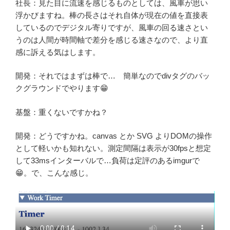
社長：見た目に流速を感じるものとしては、風車が思い
浮かびますね。棒の長さはそれ自体が現在の値を直接表
しているのでデジタル寄りですが、風車の回る速さとい
うのは人間が時間軸で差分を感じる速さなので、より直
感に訴える気はします。
開発：それではまずは棒で… 簡単なのでdivタグのバッ
クグラウンドでやります😁
基盤：重くないですかね？
開発：どうですかね。canvas とか SVG よりDOMの操作
として軽いかも知れない。測定間隔は表示が30fpsと想定
して33msインターバルで…負荷は定評のあるimgurで
😁。で、こんな感じ。