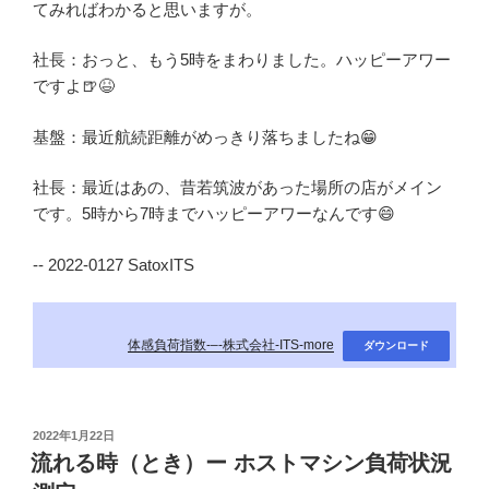
てみればわかると思いますが。
社長：おっと、もう5時をまわりました。ハッピーアワー
ですよ🍺😆
基盤：最近航続距離がめっきり落ちましたね😁
社長：最近はあの、昔若筑波があった場所の店がメイン
です。5時から7時までハッピーアワーなんです😄
-- 2022-0127 SatoxITS
体感負荷指数-–-株式会社-ITS-more
ダウンロード
投
2022年1月22日
稿
流れる時（とき）ー ホストマシン負荷状況
日: