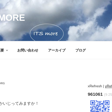
MORE
概要
お問い合わせ
アーカイブ
ブログ
ORG
xRefresh
|
yRe
961061
(9:2
かいじってみますか！