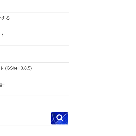
かえる
プト
GShell 0.8.5)
時計
検
索