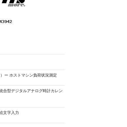
）ー ホストマシン負荷状況測定
9.1 − 統合型デジタルアナログ時計カレン
0 − 絵文字入力