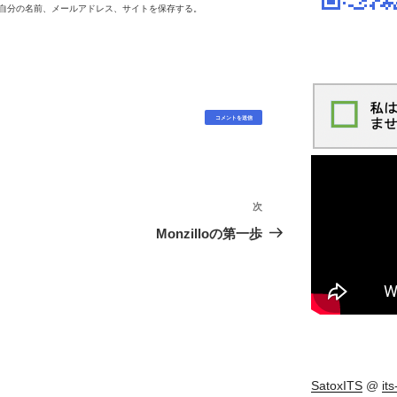
自分の名前、メールアドレス、サイトを保存する。
次
次
の
Monzilloの第一歩
投
稿
SatoxITS
@
it