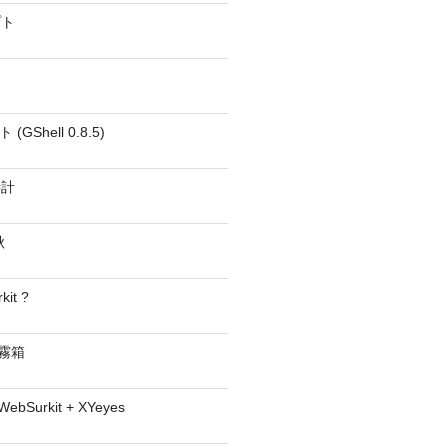
プト
GShell 0.8.5)
時計
秋
kit ?
− 霧箱
 WebSurkit + XYeyes