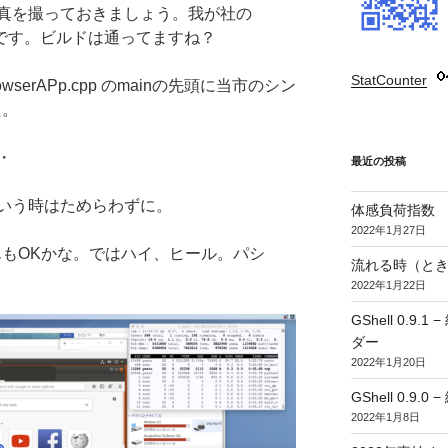
真を撮っておきましょう。我が社の
手前です。ビルドは通ってますね？
StatCounter
:
rowserAPp.cpp のmainの先頭に当市のシン
た。
・
最近の投稿
いう時はためらわずに。
体感負荷指数
2022年1月27日
さんもOKかな。ではハイ、ヒール。パシ
流れる時（とき
2022年1月22日
GShell 0.
ダー
2022年1月20日
GShell 0.9.
2022年1月8日