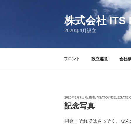
コ
ン
テ
株式会社 ITS 
ン
2020年4月設立
ツ
へ
ス
キ
フロント
設立趣意
会社
ッ
プ
投
2020年6月7日
投稿者:
YSATO@DELEGATE.
稿
記念写真
日:
開発：それではさっそく、なん