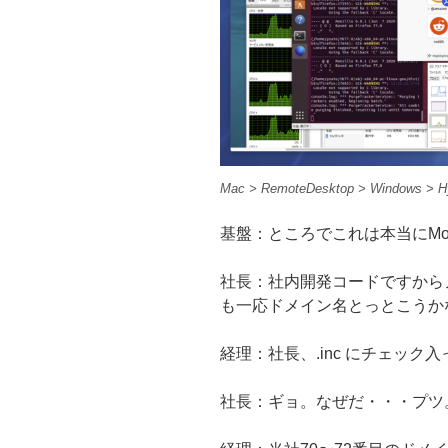
Mac > RemoteDesktop > Windows > Hy
基盤：ところでこれは本当にMon
社長：社内開発コードですから
も一応ドメイン名とっとこうかな。mo
経理：社長、.inc にチェック
社長：ギョ。なぜだ・・・プツ