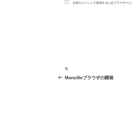
次回のコメントで使用するためブラウザーに
投
過
前
稿
去
Monzilloブラウザの開発
の
ナ
投
ビ
稿
ゲ
ー
シ