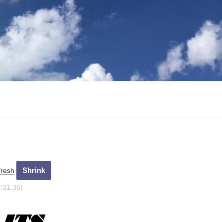
fresh
5:32.36)