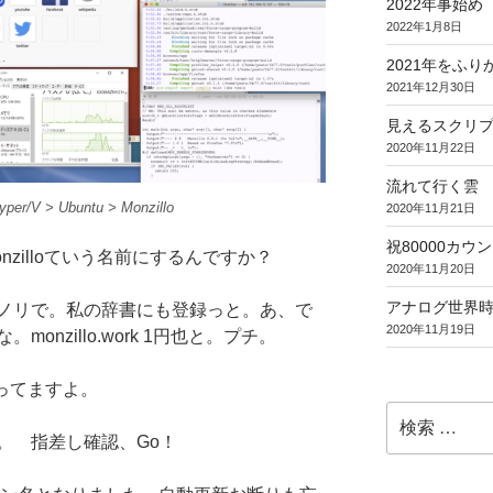
2022年事始め
2022年1月8日
2021年をふり
2021年12月30日
見えるスクリ
2020年11月22日
流れて行く雲
per/V > Ubuntu > Monzillo
2020年11月21日
祝80000カウント (
zilloていう名前にするんですか？
2020年11月20日
アナログ世界
ノリで。私の辞書にも登録っと。あ、で
2020年11月19日
nzillo.work 1円也と。プチ。
入ってますよ。
検
索:
。 指差し確認、Go！