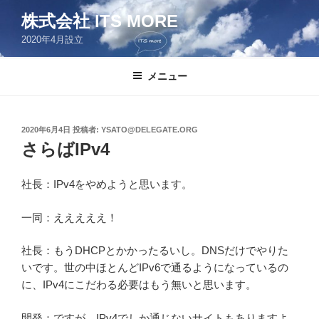
コ
株式会社 ITS MORE
ン
2020年4月設立
テ
ン
ツ
メニュー
へ
ス
キ
投
2020年6月4日
投稿者:
YSATO@DELEGATE.ORG
稿
ッ
さらばIPv4
日:
プ
社長：IPv4をやめようと思います。
一同：えええええ！
社長：もうDHCPとかかったるいし。DNSだけでやりた
いです。世の中ほとんどIPv6で通るようになっているの
に、IPv4にこだわる必要はもう無いと思います。
開発：ですが、IPv4でしか通じないサイトもありますよ