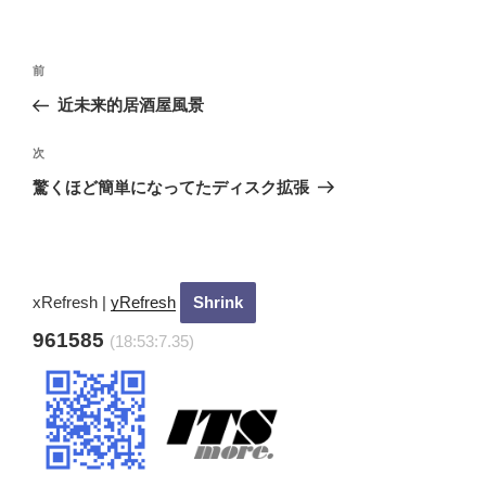
投
過
前
稿
去
近未来的居酒屋風景
ナ
の
ビ
投
次
次
稿
ゲ
の
驚くほど簡単になってたディスク拡張
投
ー
稿
シ
ョ
ン
xRefresh
|
yRefresh
961585
(18:53:8.35)