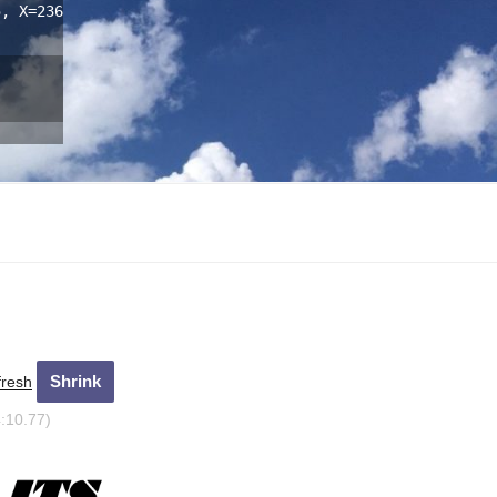
5, X=236
fresh
:11.97)