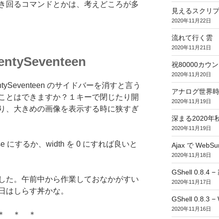
き回るコマンドとかは、考えどころが多
見えるスクリ
2020年11月22日
流れて行く雲
2020年11月21日
ySeventeen
祝80000カウント (
2020年11月20日
ySeventeen のサイドバーを消すと言う
アナログ世界
ことはできますか？１キーで閉じたり開
2020年11月19日
り、大きめの画像を表示する時に狭すぎ
深まる2020年
2020年11月19日
 false にするか、width を 0 にすれば良いと
Ajax で WebSur
。
2020年11月18日
GShell 0.8.4 
した。午前中から作業しておなかがすい
2020年11月17日
日はしらす丼かな。
GShell 0.8.3 −
2020年11月16日
＊ ＊ ＊