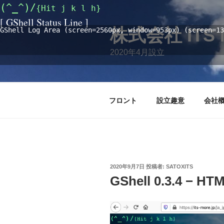
コ
(^_^)/
{Hit j k l h}
ン
[ GShell Status Line ]
テ
株式会社 ITS 
GShell Log Area (screen=2560px, window=953px) (screen=13
ン
2020年4月設立
ツ
へ
ス
キ
フロント
設立趣意
会社
ッ
プ
投
2020年9月7日
投稿者:
SATOXITS
稿
GShell 0.3.4 
日: