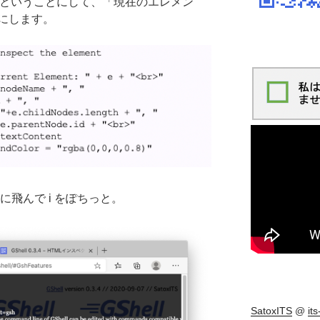
ect ということにして、「現在のエレメン
にします。
ョンに飛んで i をぽちっと。
SatoxITS
@
it