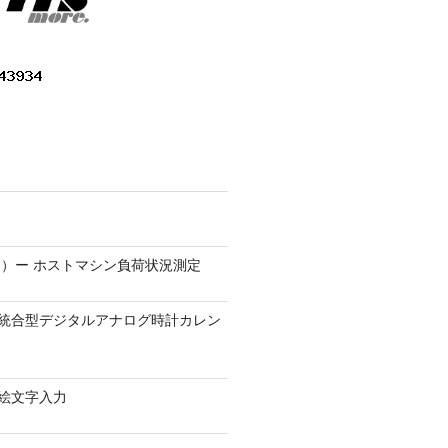
）ー ホストマシン負荷状況測定
9.1 − 統合型デジタルアナログ時計カレン
0 − 絵文字入力