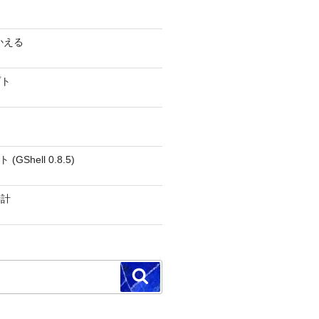
かえる
プト
GShell 0.8.5)
時計
検
索