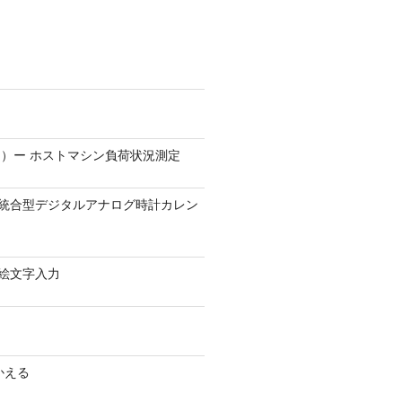
）ー ホストマシン負荷状況測定
9.1 − 統合型デジタルアナログ時計カレン
0 − 絵文字入力
かえる