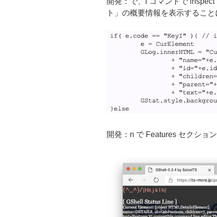
開発：で、i コマンドで insp
ト」の概要情報を表示すること
開発：n で Features セクシ