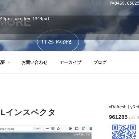
Y=8469.6562
MORE
44px, window=1344px)
概要
お問い合わせ
アーカイブ
ブログ
xRefresh
|
yRe
− HTMLインスペクタ
961285
(23:4