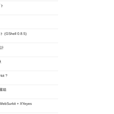
プト
GShell 0.8.5)
時計
秋
kit ?
− 霧箱
 WebSurkit + XYeyes