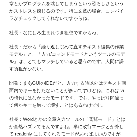
章とかプログラムを壊してしまうという恐ろしさという
かストレスを感じるのです。特に文章の場合、コンパイ
ラがチェックしてくれないですからね。
社長：なにしろ生まれつき粗忽ですからね。
社長：だから「繰り返し眺めて直すテキスト編集の作業
モデル」と、「入力/コマンドモードというツールのモデ
ル」は、とてもマッチしていると思うのです。人間に課
す負担が少ない。
開発：まあGUIのIDEだと、入力する時以外はテキスト画
面内でキーを打たないことが多いですけどね。これは vi
の時代にはなかったモードです。でも、やっぱり間違っ
て何かキーを触って壊すことはあるわけです。
社長：Wordとかの文章入力ツールの「閲覧モード」とは
か全然ハズレてるんですよね。単に改行マークとか外し
て readonly にしてくれるモードがあればよいのですが。