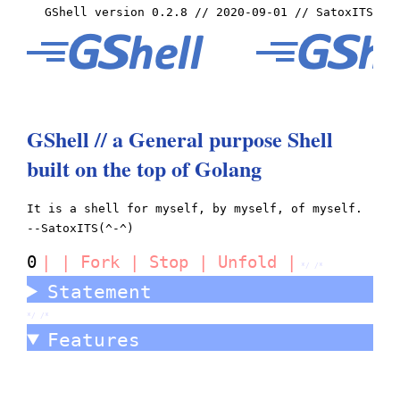
GShell version 0.2.8 // 2020-09-01 // SatoxITS
GShell // a General purpose Shell
built on the top of Golang
It is a shell for myself, by myself, of myself.
--SatoxITS(^-^)
0
|
|
Fork
|
Stop
|
Unfold
|
*/ /*
Statement
*/ /*
Features