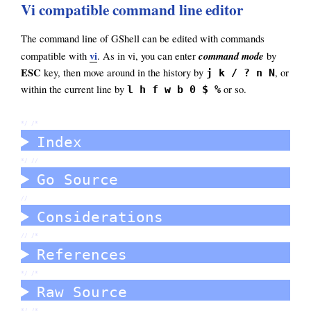
Vi compatible command line editor
The command line of GShell can be edited with commands
vi
command mode
compatible with
. As in vi, you can enter
by
ESC
key, then move around in the history by
, or
j k / ? n N
within the current line by
or so.
l h f w b 0 $ %
*/ /*
Index
*/ //
Go Source
//
Considerations
//
/*
References
*/ /*
Raw Source
*/ /*