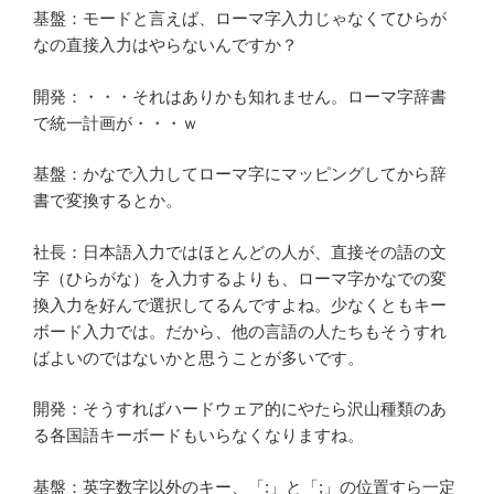
基盤：モードと言えば、ローマ字入力じゃなくてひらが
なの直接入力はやらないんですか？
開発：・・・それはありかも知れません。ローマ字辞書
で統一計画が・・・ｗ
基盤：かなで入力してローマ字にマッピングしてから辞
書で変換するとか。
社長：日本語入力ではほとんどの人が、直接その語の文
字（ひらがな）を入力するよりも、ローマ字かなでの変
換入力を好んで選択してるんですよね。少なくともキー
ボード入力では。だから、他の言語の人たちもそうすれ
ばよいのではないかと思うことが多いです。
開発：そうすればハードウェア的にやたら沢山種類のあ
る各国語キーボードもいらなくなりますね。
基盤：英字数字以外のキー、「:」と「;」の位置すら一定