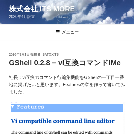
コ
株式会社 ITS MORE
ン
2020年4月設立
テ
ン
ツ
メニュー
へ
ス
キ
投
2020年9月1日
投稿者:
SATOXITS
稿
ッ
GShell 0.2.8 − vi互換コマンドIMe
日:
プ
社長：vi互換のコマンド行編集機能をGShellの一丁目一番
地に掲げたいと思います。Featuresの章を作って書いてみ
ました。