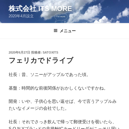
コ
株式会社 ITS MORE
ン
2020年4月設立
テ
ン
ツ
メニュー
へ
ス
キ
投
2020年6月27日
投稿者:
SATOXITS
稿
ッ
フェリカでドライブ
日:
プ
社長：昔、ソニーがアップルであった頃。
基盤：時間的な前後関係がおかしくないですかね。
開発：いや、子供心を思い返せば、今で言うアップルみ
たいなイメージの会社でした。
社長：それでさっき飲んで帰って郵便受けを覗いたら、
S.O.N.Yブランドの非接触ICカードリーダがこっそり届い