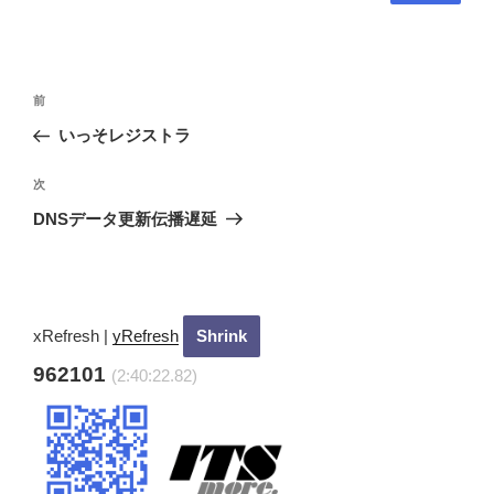
投
過
前
稿
去
いっそレジストラ
ナ
の
ビ
投
次
次
稿
ゲ
の
DNSデータ更新伝播遅延
投
ー
稿
シ
ョ
ン
xRefresh
|
yRefresh
962101
(2:40:23.82)