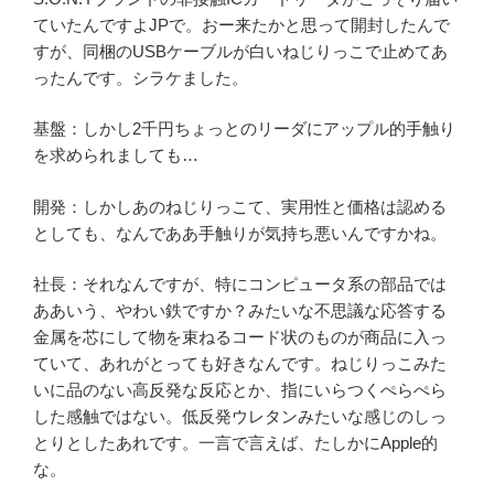
ていたんですよJPで。おー来たかと思って開封したんで
すが、同梱のUSBケーブルが白いねじりっこで止めてあ
ったんです。シラケました。
基盤：しかし2千円ちょっとのリーダにアップル的手触り
を求められましても…
開発：しかしあのねじりっこて、実用性と価格は認める
としても、なんでああ手触りが気持ち悪いんですかね。
社長：それなんですが、特にコンピュータ系の部品では
ああいう、やわい鉄ですか？みたいな不思議な応答する
金属を芯にして物を束ねるコード状のものが商品に入っ
ていて、あれがとっても好きなんです。ねじりっこみた
いに品のない高反発な反応とか、指にいらつくぺらぺら
した感触ではない。低反発ウレタンみたいな感じのしっ
とりとしたあれです。一言で言えば、たしかにApple的
な。