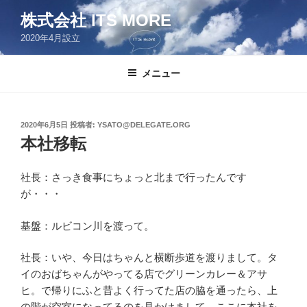
コ
株式会社 ITS MORE
ン
2020年4月設立
テ
ン
ツ
メニュー
へ
ス
キ
投
2020年6月5日
投稿者:
YSATO@DELEGATE.ORG
稿
ッ
本社移転
日:
プ
社長：さっき食事にちょっと北まで行ったんです
が・・・
基盤：ルビコン川を渡って。
社長：いや、今日はちゃんと横断歩道を渡りまして。タ
イのおばちゃんがやってる店でグリーンカレー＆アサ
ヒ。で帰りにふと昔よく行ってた店の脇を通ったら、上
の階が空室になってるのを見かけまして。ここに本社を