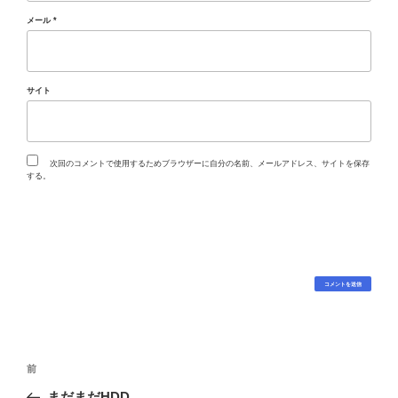
メール
*
サイト
次回のコメントで使用するためブラウザーに自分の名前、メールアドレス、サイトを保存
する。
投
過
前
稿
去
まだまだHDD