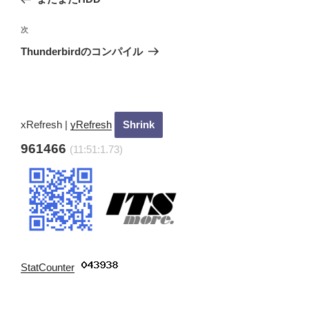
ナ
の
ビ
投
次
次
稿
ゲ
の
Thunderbirdのコンパイル
投
ー
稿
シ
ョ
ン
xRefresh
|
yRefresh
961466
(11:51:2.73)
StatCounter
: