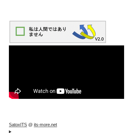
SatoxITS
@
its-more.net