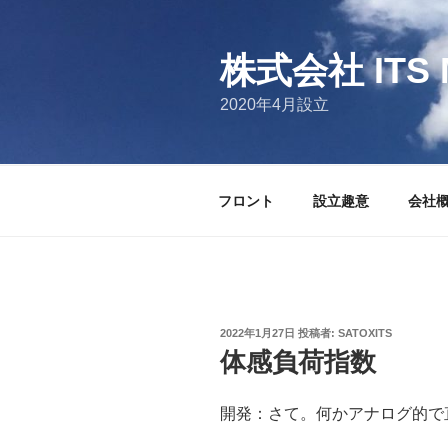
コ
ン
テ
株式会社 ITS 
ン
2020年4月設立
ツ
へ
ス
キ
フロント
設立趣意
会社
ッ
プ
投
2022年1月27日
投稿者:
SATOXITS
稿
体感負荷指数
日:
開発：さて。何かアナログ的で