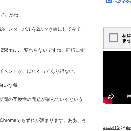
違いですかね。
🤔インターバルを2のべき乗にしてみて
8ms, 256ms… 変わらないですね。同様にず
でイベントがこぼれるってあり得ない。
白いな😁
ザ間の互換性の問題が潜んでいるという
はChromeでもずれが溜まります。ああ、そ
SatoxITS
@
it