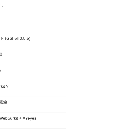
プト
GShell 0.8.5)
時計
秋
kit ?
− 霧箱
 WebSurkit + XYeyes