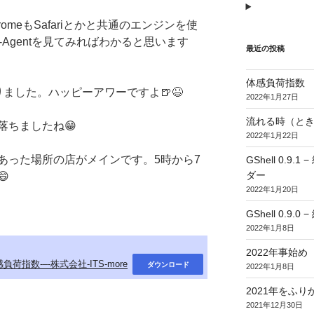
omeもSafariとかと共通のエンジンを使
-Agentを見てみればわかると思います
最近の投稿
体感負荷指数
ました。ハッピーアワーですよ🍺😆
2022年1月27日
流れる時（とき
落ちましたね😁
2022年1月22日
あった場所の店がメインです。5時から7
GShell 0.
ダー

2022年1月20日
GShell 0.9.
2022年1月8日
2022年事始め
負荷指数-–-株式会社-ITS-more
ダウンロード
2022年1月8日
2021年をふり
2021年12月30日