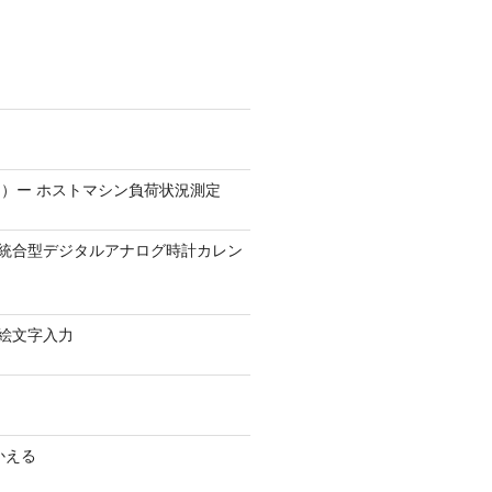
）ー ホストマシン負荷状況測定
9.1 − 統合型デジタルアナログ時計カレン
0 − 絵文字入力
かえる