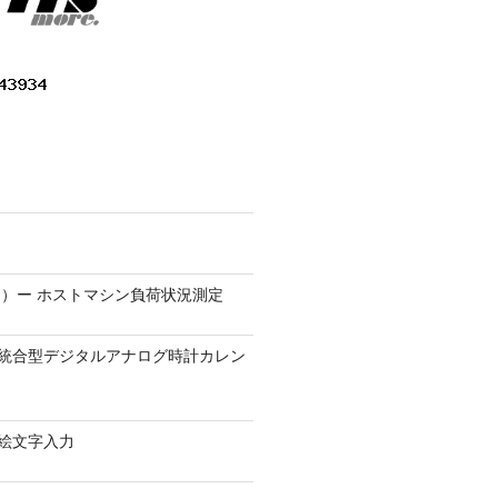
）ー ホストマシン負荷状況測定
9.1 − 統合型デジタルアナログ時計カレン
0 − 絵文字入力