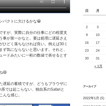
日
月
ンパクトに欠けるかな😁
2
3
ですが、実際に自分の仕事にどの程度支
9
10
う事が第一かなと。要は処理に遅延さえ
16
17
がひどく落ちなければ良い。例えば30ミ
まず気にならないと思います。それと、
23
24
ュードみたいに一桁の数値で表せるとす
30
31
« 1月
😄
た遅延の蓄積ですが、どうもブラウザに
アーカイブ
m系では起こらない、独自系のSafariと
。こんな感じ。
2022年1月
(5)