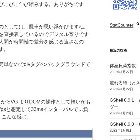
ぴこぴこ伸び縮みする。ありがちです
StatCounter
:
のとしては、風車が思い浮かびますね。
を直接表しているのでデジタル寄りです
人間が時間軸で差分を感じる速さなの
す。
最近の投稿
簡単なのでdivタグのバックグラウンドで
体感負荷指数
2022年1月27日
流れる時（とき
2022年1月22日
GShell 0.
とか SVG よりDOMの操作として軽いかも
ダー
psと想定して33msインターバルで…負
2022年1月20日
で、こんな感じ。
GShell 0.9.
2022年1月8日