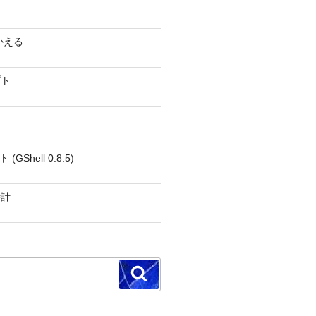
かえる
プト
GShell 0.8.5)
時計
検
索