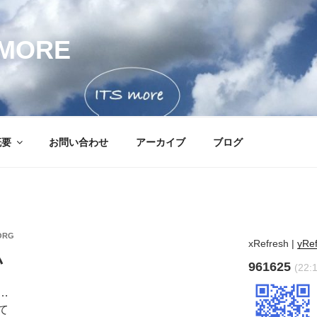
MORE
概要
お問い合わせ
アーカイブ
ブログ
ORG
xRefresh
|
yRe
私
961625
(22:1
…
て