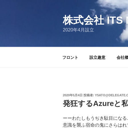
コ
ン
テ
株式会社 ITS 
ン
2020年4月設立
ツ
へ
ス
キ
フロント
設立趣意
会社
ッ
プ
投
2020年5月4日
投稿者:
YSATO@DELEGATE.
稿
発狂するAzureと
日:
ーーわたしもうぢき駄目になる
意識を襲ふ宿命の鬼にさらはれ