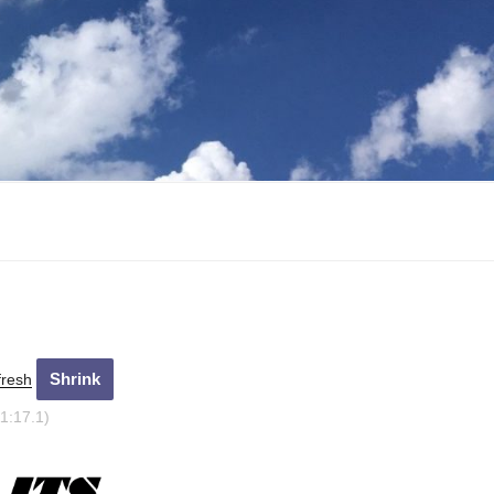
fresh
1:18.1)