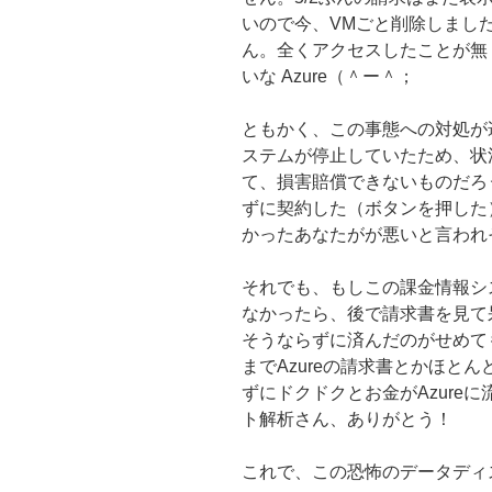
いので今、VMごと削除しまし
ん。全くアクセスしたことが無
いな Azure（＾ー＾；
ともかく、この事態への対処が遅
ステムが停止していたため、状
て、損害賠償できないものだろ
ずに契約した（ボタンを押した
かったあなたがが悪いと言われ
それでも、もしこの課金情報シ
なかったら、後で請求書を見て
そうならずに済んだのがせめて
までAzureの請求書とかほと
ずにドクドクとお金がAzure
ト解析さん、ありがとう！
これで、この恐怖のデータディ