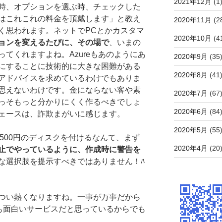
2021年12月
(1
時、オプションを選ぶ時、チェックした
はこれこれの料金を頂戴します」と教え
2020年11月
(2
く思われます。ネットでPCとかカスタマ
2020年10月
(4
ョンを変えるたびに、その場で
、いまの
てくれますよね。Azureもあのようにあ
2020年9月
(35
にすることに技術的に大きな困難がある
2020年8月
(41
アドバイスを求めているわけでもありま
思えないわけです。金にならない客や素
2020年7月
(67
っそもっと分かりにくく作るべきでしょ
2020年6月
(84
ェースは、詐欺まがいに感じます。
2020年5月
(55
日500円のディスクを付けるなんて、まず
2020年4月
(20
止でやっているように、作成時に警告を
な選択肢を提示すべきではありません！ﾊ
つい熱くなりますね。一事が万事だから
ても面白いサービスだと思っているからでも