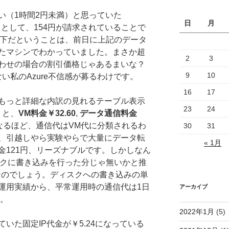
い（1時間2円未満）と思っていた
日
月
コストとして、154円が請求されていることで
以下だということは、前日に上記のデータ
たマシンでわかっていました。まさか超
2
3
わせの場合の割引価格じゃあるまいな？
9
10
い私のAzure不信感が募るわけです。
16
17
もっと詳細な内訳の見れるテーブル表示
23
24
くと、
VM料金￥32.60
,
データ通信料金
なるほど、通信代はVM代に分類されるわ
30
31
、引越しやら実験やらで大量にデータ転
« 1月
金121円、リーズナブルです。しかしなん
のか。ディスクに書き込みを行った分じゃ無いかと推
t なのでしょう。ディスクへの書き込みの単
運用実績から、平常運用時の通信代は1日
アーカイブ
す。
2022年1月
(5)
いた固定IP代金が￥5.24になっている