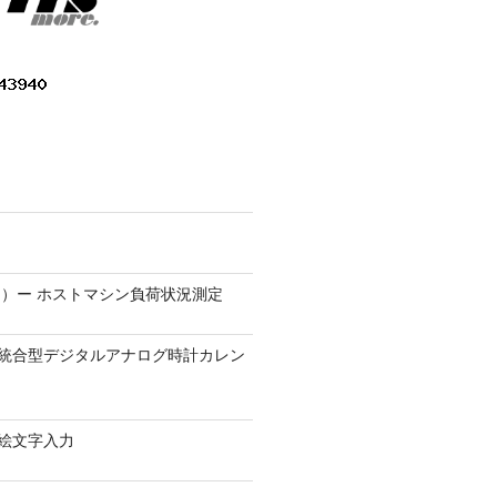
）ー ホストマシン負荷状況測定
9.1 − 統合型デジタルアナログ時計カレン
0 − 絵文字入力