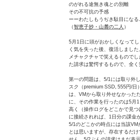
のがれる途無き魂との別離
その不可抗の予感
ーーわたしもうぢき駄目になる
（
智恵子抄・山麓の二人
）
5月1日に頭がおかしくなってし
く気を失った後、復活しました
メチャクチャで笑えるものでし
た請求は驚愕するもので、全く
第一の問題は、5/1には取り
スク（premium SSD, 5
は、VMから取り外せなかった
に、その作業を行ったのは5月
高く（操作ログをどこかで見つ
に接続されれば、1日分の課金
5/1のどこかの時点には当該V
とは思いますが、存在するだけ
せん。5/2ぶんの請求はまだ