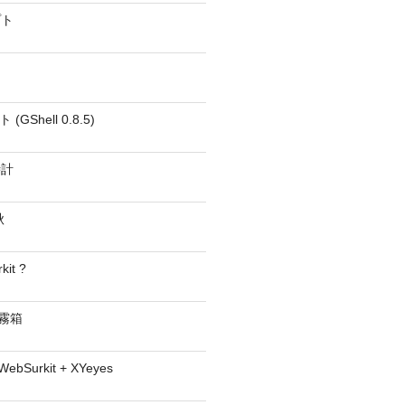
プト
GShell 0.8.5)
時計
秋
kit ?
− 霧箱
 WebSurkit + XYeyes