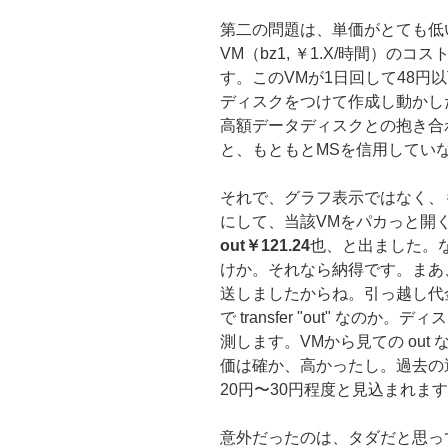
第二の問題は、単価がとても低
VM（bz1, ￥1.X/時間）の
す。このVMが1日回して48円
ディスクをつけて作成し動かし
高額データディスクとの抱き合
と、もともとMSを信用していな
それで、グラフ表示ではなく、
にして、当該VMをパカっと開
out￥121.24
也、と出ました。
けか。それなら納得です。まあ
送しましたからね。引っ越し代
で transfer "out" な
測します。VMから見ての ou
価は確か、高かったし。過去の
20円〜30円程度と見込まれま
意外だったのは、タダだと思って