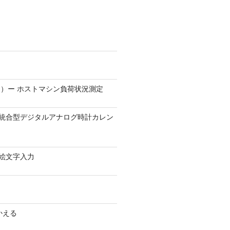
）ー ホストマシン負荷状況測定
9.1 − 統合型デジタルアナログ時計カレン
0 − 絵文字入力
かえる