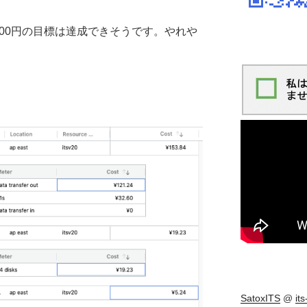
00円の目標は達成できそうです。やれや
SatoxITS
@
it