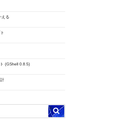
かえる
プト
GShell 0.8.5)
時計
検
索