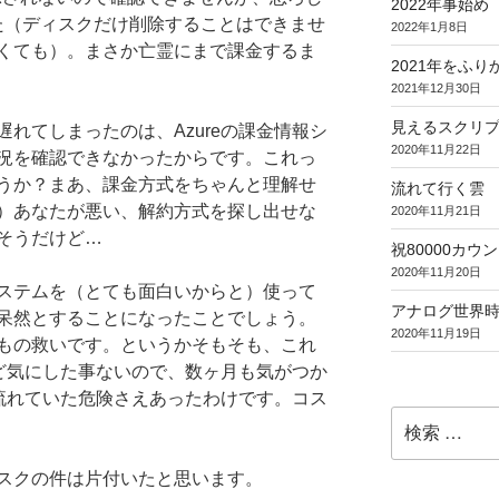
2022年事始め
た（ディスクだけ削除することはできませ
2022年1月8日
くても）。まさか亡霊にまで課金するま
2021年をふり
2021年12月30日
見えるスクリ
れてしまったのは、Azureの課金情報シ
2020年11月22日
況を確認できなかったからです。これっ
うか？まあ、課金方式をちゃんと理解せ
流れて行く雲
）あなたが悪い、解約方式を探し出せな
2020年11月21日
そうだけど…
祝80000カウント (
2020年11月20日
ステムを（とても面白いからと）使って
アナログ世界
呆然とすることになったことでしょう。
2020年11月19日
もの救いです。というかそもそも、これ
んど気にした事ないので、数ヶ月も気がつか
に流れていた危険さえあったわけです。コス
検
索:
スクの件は片付いたと思います。