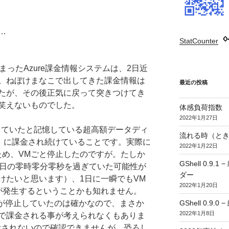
…
StatCounter
:
まったAzure課金情報システムは、2日近
。ねぼけまなこで出してきた課金情報は
最近の投稿
たが、その後正気に戻って突きつけてき
笑えないものでした。
体感負荷指数
2022年1月27日
外していたと記憶している超高額データディ
流れる時（とき
55円/日）に課金され続けていることです。実際に
2022年1月22日
ため、VMごと停止したのですが。たしか
GShell 0.
1日の零時零分零秒を過ぎていた可能性が
ダー
けたいと思います）、1日に一瞬でもVM
2022年1月20日
が発生するということかも知れません。
GShell 0.9.
Mが停止していたのは確かなので、まさか
2022年1月8日
で課金される事が考えられなくもありま
表示されないので確認できませんが、恐ろし