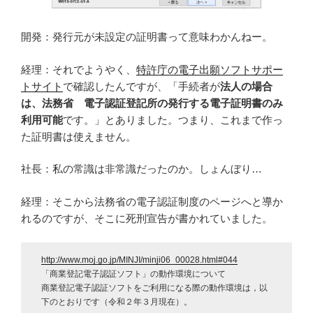
開発：発行元が未設定の証明書って意味わかんねー。
経理：それでようやく、
特許庁の電子出願ソフトサポー
トサイト
で確認したんですが、「手続者が
法人の場合
は、法務省 電子認証登記所の発行する電子証明書のみ
利用可能
です。」とありました。つまり、これまで作っ
た証明書は使えません。
社長：私の常識は非常識だったのか。しょんぼり…
経理：そこから法務省の電子認証制度のページへと導か
れるのですが、そこに死刑宣告が書かれていました。
http://www.moj.go.jp/MINJI/minji06_00028.html#044
「商業登記電子認証ソフト」の動作環境について
商業登記電子認証ソフトをご利用になる際の動作環境は，以
下のとおりです（令和２年３月現在）。