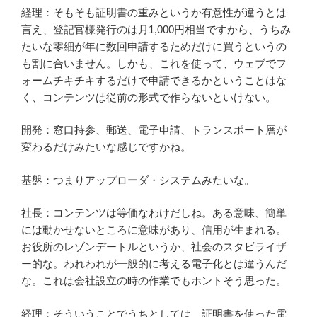
経理：そもそも証明書の重みというか有意性が違うとは
言え、登記官様発行のは月1,000円相当ですから、うちみ
たいな零細が年に数回申請するためだけに買うというの
も割に合いません。しかも、これを使って、ウェブでフ
ォームチキチキするだけで申請できるかということはな
く、コンテンツは従前の形式で作らないといけない。
開発：窓口持参、郵送、電子申請、トランスポート層が
変わるだけみたいな感じですかね。
基盤：つまりアップローダ・システムみたいな。
社長：コンテンツは等価なわけだしね。ある意味、簡単
には動かせないところに意味があり、信用が生まれる。
お役所のレゾンデートルというか、社会のスタビライザ
ー的な。われわれが一般的に考える電子化とは違うんだ
な。これは会社設立の時の作業でもホントそう思った。
経理：そういうことでうちとしては、証明書を使った電