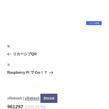
投
過
前
稿
去
リカーシブQR
ナ
の
ビ
投
次
次
稿
ゲ
の
Raspberry Pi で Go！？
投
ー
稿
シ
ョ
ン
xRefresh
|
yRefresh
961297
(23:42:0.98)