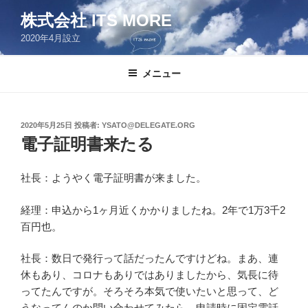
コ
株式会社 ITS MORE
ン
2020年4月設立
テ
ン
ツ
メニュー
へ
ス
キ
投
2020年5月25日
投稿者:
YSATO@DELEGATE.ORG
稿
ッ
電子証明書来たる
日:
プ
社長：ようやく電子証明書が来ました。
経理：申込から1ヶ月近くかかりましたね。2年で1万3千2
百円也。
社長：数日で発行って話だったんですけどね。まあ、連
休もあり、コロナもありではありましたから、気長に待
ってたんですが。そろそろ本気で使いたいと思って、ど
うなってんのか問い合わせてみたら、申請時に固定電話