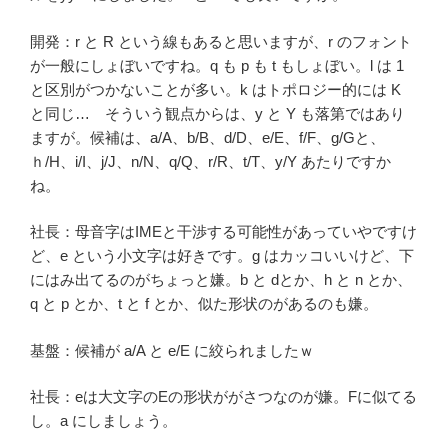
開発：r と R という線もあると思いますが、r のフォント
が一般にしょぼいですね。q も p も t もしょぼい。l は 1
と区別がつかないことが多い。k はトポロジー的には K
と同じ… そういう観点からは、y と Y も落第ではあり
ますが。候補は、a/A、b/B、d/D、e/E、f/F、g/Gと、
ｈ/H、i/I、j/J、n/N、q/Q、r/R、t/T、y/Y あたりですか
ね。
社長：母音字はIMEと干渉する可能性があっていやですけ
ど、e という小文字は好きです。g はカッコいいけど、下
にはみ出てるのがちょっと嫌。b と dとか、h と n とか、
q と p とか、t と f とか、似た形状のがあるのも嫌。
基盤：候補が a/A と e/E に絞られましたｗ
社長：eは大文字のEの形状ががさつなのが嫌。Fに似てる
し。a にしましょう。