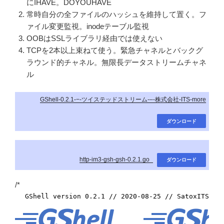
にIHAVE。DOYOUHAVE
常時自分の全ファイルのハッシュを維持して置く。フ
ァイル変更監視。inodeテーブル監視
OOBはSSLライブラリ経由では使えない
TCPを2本以上束ねて使う。緊急チャネルとバックグ
ラウンド的チャネル。無限長データストリームチャネ
ル
GShell-0.2.1-−-ツイステッドストリーム-–-株式会社-ITS-more
ダウンロード
http-im3-gsh-gsh-0.2.1.go_
ダウンロード
/*
GShell version 0.2.1 // 2020-08-25 // SatoxITS