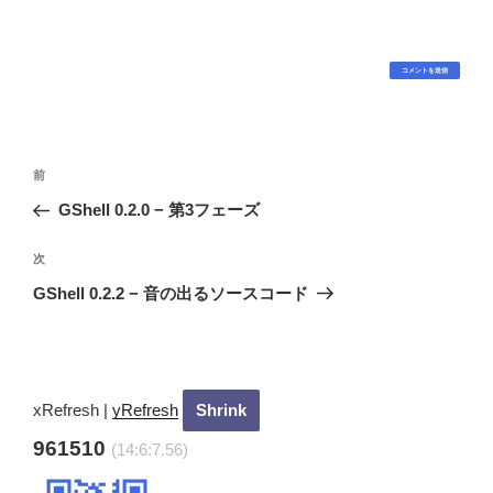
投
過
前
稿
去
GShell 0.2.0 − 第3フェーズ
ナ
の
ビ
投
次
次
稿
ゲ
の
GShell 0.2.2 − 音の出るソースコード
投
ー
稿
シ
ョ
ン
xRefresh
|
yRefresh
961510
(14:6:8.76)