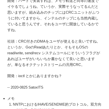
開発：ハードで実装すれば、メモリ転送と同等の速度で
イケるでしょうね。ていうか、実際そうなってるんだと
思いますが。組み込みのチップにはCRCユニットがふつ
うに付いてますから、インテルのチップにも当然内蔵し
ていると思うんです。それをユーザに開放しているかで
すね。
社頭：CRC付きのDMAをユーザが使えると良いですね。
というか、GoのReadあたりとか、そもそもOSの
read/write, send/recv システムコールにそういうフラグが
あればユーザがいちいちか書かなくて良いと思います
が。単なるオクテットストリームの汎用CRC。
開発：ioctl とかにありますかね？
-- 2020-0825 SatoxITS
メモ
NNTPにおけるIHAVE/SENDME的プロトコル。双方向