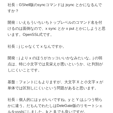
社長：GShell版のsyncコマンドは jsync とかになるんで
すか？
開発：いえもういちいちトップレベルのコマンド名を付
けるのは面倒なので、x sync とか x put とかにしようと思
います。OpenSSL式です。
社長：j じゃなくて x なんですか。
開発：j より x のほうがカッコいいかなみたいな。j の弱
点は、特に小文字では見栄えが悪いというか、iと判別が
しにくいことです。
基盤：フォントにもよりますが、大文字 X と小文字 x が
単体では区別しにくいという問題があると思います。
社長：個人的には y がいいですね。y と Y はふつう明ら
かに違う。だもんでわたしはDeleGate版のリモートシェ
ルをyyshにしました。b と B でも良いですが。