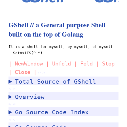
GShell // a General purpose Shell
built on the top of Golang
It is a shell for myself, by myself, of myself.
--SatoxITS(^-^)
|
NewWindow
|
Unfold
|
Fold
|
Stop
|
Close
|
*/ /*
Total Source of GShell
*/ /*
Overview
*/ /*
Go Source Code Index
*/ //