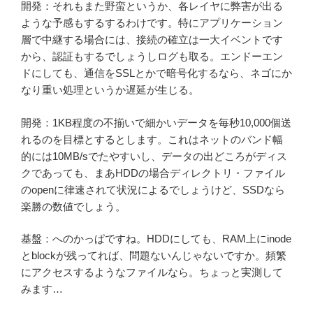
開発：それもまた野蛮というか、各レイヤに弊害が出る
ような予感もするするわけです。特にアプリケーション
層で中継する場合には、接続の確立は一大イベントです
から、認証もするでしょうしログも取る。エンドーエン
ドにしても、通信をSSLとかで暗号化するなら、ネゴにか
なり重い処理というか遅延が生じる。
開発：1KB程度の不揃いで細かいデータを毎秒10,000個送
れるのを目標とするとします。これはネットのバンド幅
的には10MB/sでたやすいし、データの出どころがディス
クであっても、まあHDDの場合ディレクトリ・ファイル
のopenに律速されて状況によるでしょうけど、SSDなら
楽勝の数値でしょう。
基盤：へのかっぱですね。HDDにしても、RAM上にinode
とblockが残ってれば、問題ないんじゃないですか。頻繁
にアクセスするようなファイルなら。ちょっと実測して
みます…