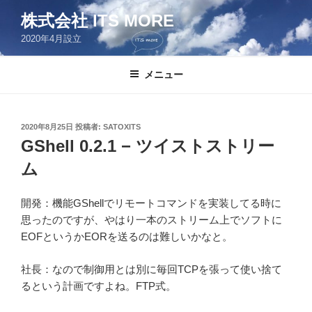
コ
株式会社 ITS MORE
ン
2020年4月設立
テ
ン
ツ
メニュー
へ
ス
キ
投
2020年8月25日
投稿者:
SATOXITS
稿
ッ
GShell 0.2.1 − ツイストストリー
日:
プ
ム
開発：機能GShellでリモートコマンドを実装してる時に
思ったのですが、やはり一本のストリーム上でソフトに
EOFというかEORを送るのは難しいかなと。
社長：なので制御用とは別に毎回TCPを張って使い捨て
るという計画ですよね。FTP式。