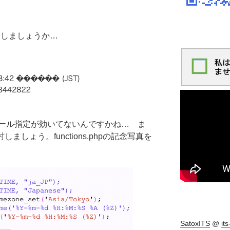
出しましょうか…
ール指定が効いてないんですかね… ま
ましょう。functions.phpの記念写真を
SatoxITS
@
it