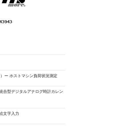
）ー ホストマシン負荷状況測定
9.1 − 統合型デジタルアナログ時計カレン
0 − 絵文字入力