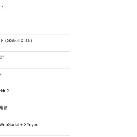
プト
GShell 0.8.5)
時計
秋
kit ?
− 霧箱
 WebSurkit + XYeyes