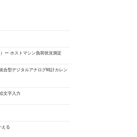
）ー ホストマシン負荷状況測定
9.1 − 統合型デジタルアナログ時計カレン
0 − 絵文字入力
かえる