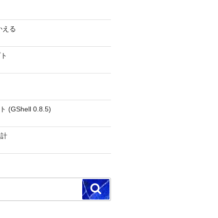
かえる
プト
GShell 0.8.5)
時計
検
索