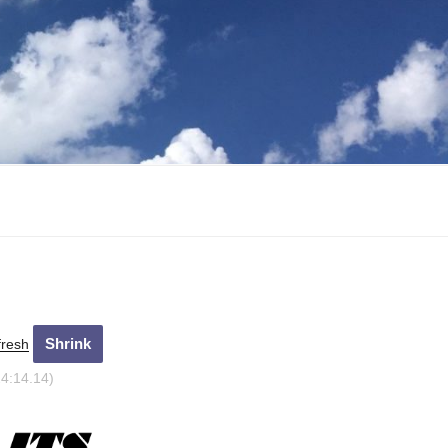
fresh
24:15.14)