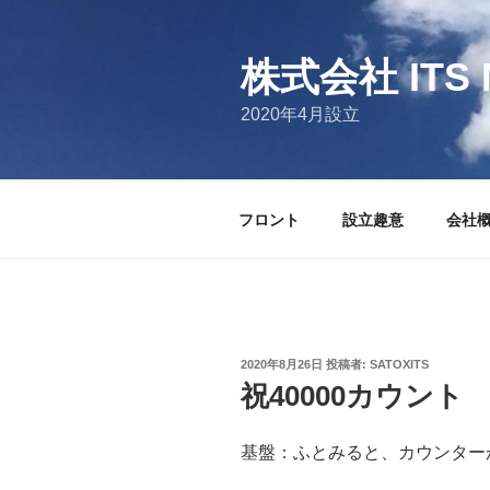
コ
ン
テ
株式会社 ITS 
ン
2020年4月設立
ツ
へ
ス
キ
フロント
設立趣意
会社
ッ
プ
投
2020年8月26日
投稿者:
SATOXITS
稿
祝40000カウント
日:
基盤：ふとみると、カウンターが