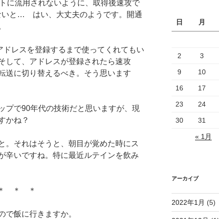
イトに流用されないように、取得後速攻で
ないと… はい、大丈夫のようです。開通
日
月
。
のアドレスを登録するまで使ってくれてもい
2
3
そして、アドレスが登録されたら速攻
9
10
転送に切り替えるべき。そう思います
16
17
23
24
ップで90年代の技術だと思いますが、現
すかね？
30
31
« 1月
と。それはそうと、朝目が覚めた時にス
が辛いですね。特に最近ルテインを飲み
アーカイブ
＊ ＊ ＊
2022年1月
(5)
ので飯に行きますか。