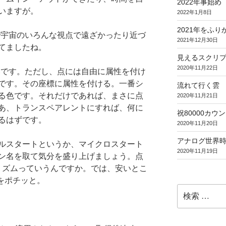
2022年事始め
いますが。
2022年1月8日
2021年をふり
Dで宇宙のいろんな視点で遠ざかったり近づ
2021年12月30日
てましたね。
見えるスクリ
2020年11月22日
みです。ただし、点には自由に属性を付け
です。その座標に属性を付ける。一番シ
流れて行く雲
る色です。それだけであれば、まさに点
2020年11月21日
あ、トランスペアレントにすれば、何に
祝80000カウント (
るはずです。
2020年11月20日
アナログ世界
ルスタートというか、マイクロスタート
2020年11月19日
ン名を取て気分を盛り上げましょう。点
ンティリズムっていうんですか。では、安いとこ
.jp をポチッと。
検
索: