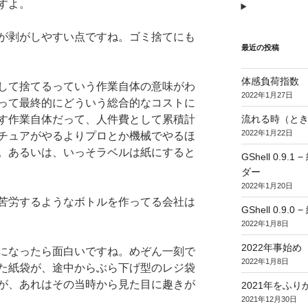
すよ。
が剥がしやすい点ですね。ゴミ捨てにも
最近の投稿
体感負荷指数
して捨てるっていう作業自体の意味がわ
2022年1月27日
って最終的にどういう総合的なコストに
流れる時（とき
す作業自体だって、人件費として累積計
2022年1月22日
チュアがやるよりプロとか機械でやるほ
。あるいは、いっそラベルは紙にすると
GShell 0.
ダー
2022年1月20日
苦労するようなボトルを作ってる会社は
GShell 0.9.
2022年1月8日
2022年事始め
になったら面白いですね。めぞん一刻で
2022年1月8日
た紙袋が、途中からぶら下げ型のレジ袋
が、あれはその当時から見た目に趣きが
2021年をふり
2021年12月30日