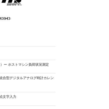
）ー ホストマシン負荷状況測定
9.1 − 統合型デジタルアナログ時計カレン
0 − 絵文字入力