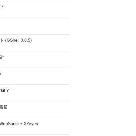
プト
GShell 0.8.5)
時計
秋
kit ?
− 霧箱
 WebSurkit + XYeyes