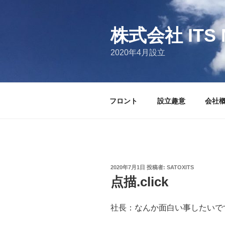
コ
ン
テ
株式会社 ITS 
ン
2020年4月設立
ツ
へ
ス
キ
フロント
設立趣意
会社
ッ
プ
投
2020年7月1日
投稿者:
SATOXITS
稿
点描.click
日:
社長：なんか面白い事したいで