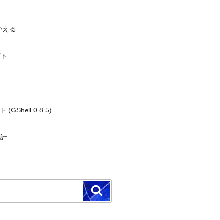
かえる
プト
GShell 0.8.5)
時計
検
索