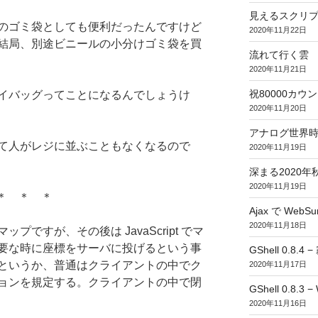
見えるスクリ
のゴミ袋としても便利だったんですけど
2020年11月22日
結局、別途ビニールの小分けゴミ袋を買
流れて行く雲
2020年11月21日
祝80000カウント (
イバッグってことになるんでしょうけ
2020年11月20日
アナログ世界
て人がレジに並ぶこともなくなるので
2020年11月19日
深まる2020年
2020年11月19日
＊ ＊ ＊
Ajax で WebSur
2020年11月18日
ですが、その後は JavaScript でマ
要な時に座標をサーバに投げるという事
GShell 0.8.4 
というか、普通はクライアントの中でク
2020年11月17日
ョンを規定する。クライアントの中で閉
GShell 0.8.3 −
2020年11月16日