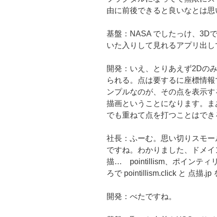
由に前後できると良いなとは思
基盤：NASA でしたっけ、3
いた入りして見れるアプリ出し
開発：いえ、とりあえず2Dの
られる。点は要するに座標情報
ンプルなのが、その点を表示す
描画ということになります。ま
でも重ねて点を打つことはでき
社長：ふーむ。思い切りスモー
ですね。わかりました、ドメイ
描… pointillism、ポイ
ろで pointillism.click と 点描
開発：べたですね。