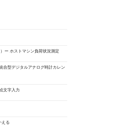
）ー ホストマシン負荷状況測定
9.1 − 統合型デジタルアナログ時計カレン
0 − 絵文字入力
かえる