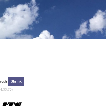
fresh
44:34.90)