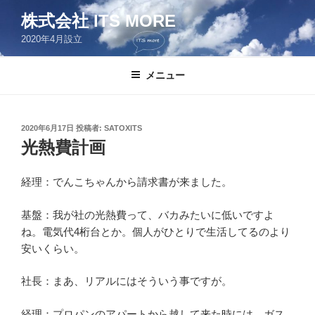
コ
株式会社 ITS MORE
ン
2020年4月設立
テ
ン
ツ
メニュー
へ
ス
キ
投
2020年6月17日
投稿者:
SATOXITS
稿
ッ
光熱費計画
日:
プ
経理：でんこちゃんから請求書が来ました。
基盤：我が社の光熱費って、バカみたいに低いですよ
ね。電気代4桁台とか。個人がひとりで生活してるのより
安いくらい。
社長：まあ、リアルにはそういう事ですが。
経理：プロパンのアパートから越して来た時には、ガス