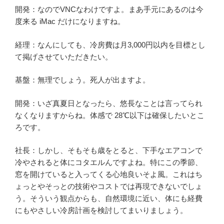
開発：なのでVNCなわけですよ。まあ手元にあるのは今
度来る iMac だけになりますね。
経理：なんにしても、冷房費は月3,000円以内を目標とし
て掲げさせていただきたい。
基盤：無理でしょう。死人が出ますよ。
開発：いざ真夏日となったら、悠長なことは言ってられ
なくなりますからね。体感で 28℃以下は確保したいとこ
ろです。
社長：しかし、そもそも歳をとると、下手なエアコンで
冷やされると体にコタエルんですよね。特にこの季節、
窓を開けていると入ってくる心地良いそよ風。これはち
ょっとやそっとの技術やコストでは再現できないでしょ
う。そういう観点からも、自然環境に近い、体にも経費
にもやさしい冷房計画を検討してまいりましょう。