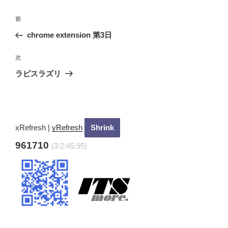
投
過
前
稿
去
chrome extension 第3日
ナ
の
ビ
投
次
次
稿
ゲ
の
ラピスラズリ
投
ー
稿
シ
ョ
ン
xRefresh
|
yRefresh
961710
(3:2:46.95)