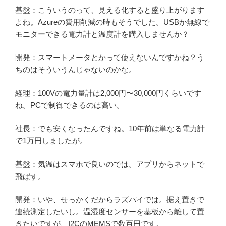
基盤：こういうのって、見える化すると盛り上がります
よね。Azureの費用削減の時もそうでした。USBか無線で
モニターできる電力計と温度計を購入しませんか？
開発：スマートメータとかって使えないんですかね？う
ちのはそういうんじゃないのかな。
経理：100Vの電力量計は2,000円〜30,000円くらいです
ね。PCで制御できるのは高い。
社長：でも安くなったんですね。10年前は単なる電力計
で1万円しましたが。
基盤：気温はスマホで良いのでは。アプリからネットで
飛ばす。
開発：いや、せっかくだからラズパイでは。据え置きで
連続測定したいし。温湿度センサーを基板から離して置
きたいですが、I2CのMEMSで数百円です。