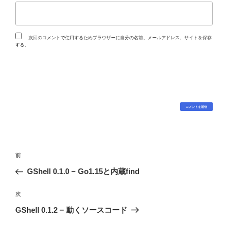
次回のコメントで使用するためブラウザーに自分の名前、メールアドレス、サイトを保存
する。
投
過
前
稿
去
GShell 0.1.0 − Go1.15と内蔵find
ナ
の
ビ
投
次
次
稿
ゲ
の
GShell 0.1.2 − 動くソースコード
投
ー