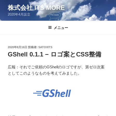
コ
株式会社 ITS MORE
ン
2020年4月設立
テ
ン
ツ
メニュー
へ
ス
キ
投
2020年8月16日
投稿者:
SATOXITS
稿
ッ
GShell 0.1.1 − ロゴ案とCSS整備
日:
プ
広報：それでご依頼のGShellのロゴですが、第ゼロ次案
としてこのようなものを考えてみました。