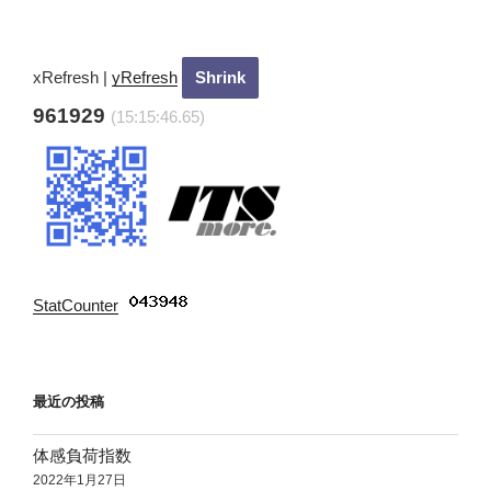
稿
シ
ョ
ン
xRefresh
|
yRefresh
961929
(15:15:47.65)
StatCounter
:
最近の投稿
体感負荷指数
2022年1月27日