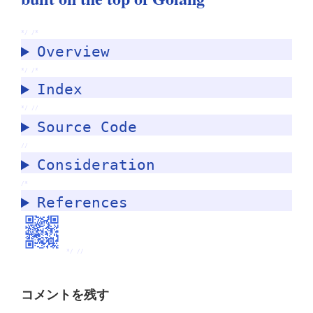
*/ /*
Overview
*/ /*
Index
*/ //
Source Code
//
Consideration
/*
References
*/ //
コメントを残す