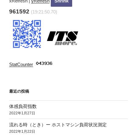
ン
xRefresh
|
yRefresh
961592
(19:21:51.90)
StatCounter
:
最近の投稿
体感負荷指数
2022年1月27日
流れる時（とき）ー ホストマシン負荷状況測定
2022年1月22日