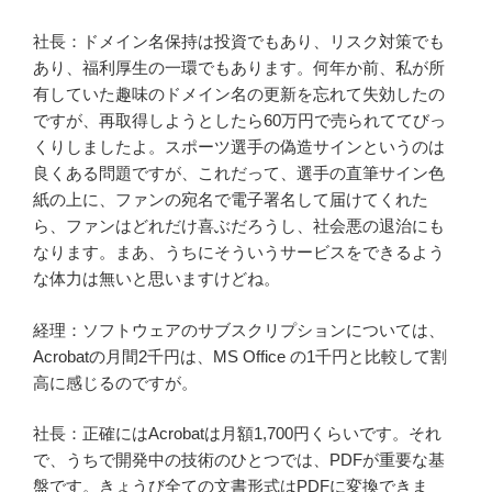
社長：ドメイン名保持は投資でもあり、リスク対策でも
あり、福利厚生の一環でもあります。何年か前、私が所
有していた趣味のドメイン名の更新を忘れて失効したの
ですが、再取得しようとしたら60万円で売られててびっ
くりしましたよ。スポーツ選手の偽造サインというのは
良くある問題ですが、これだって、選手の直筆サイン色
紙の上に、ファンの宛名で電子署名して届けてくれた
ら、ファンはどれだけ喜ぶだろうし、社会悪の退治にも
なります。まあ、うちにそういうサービスをできるよう
な体力は無いと思いますけどね。
経理：ソフトウェアのサブスクリプションについては、
Acrobatの月間2千円は、MS Office の1千円と比較して割
高に感じるのですが。
社長：正確にはAcrobatは月額1,700円くらいです。それ
で、うちで開発中の技術のひとつでは、PDFが重要な基
盤です。きょうび全ての文書形式はPDFに変換できま