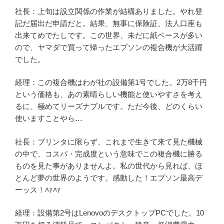
社長：上旬は設立関係の作業が結構ありました。やれ登
記だ届出だ申請だと。結果、無事に保険証、法人口座も
出来てめでたしです。この世界、未だに紙ベースが多い
ので、ヤマダで買って帰ったエプソンの複合機が大活躍
でした。
経理：この複合機はわが社の設備第1号でした。2万8千円
という価格も、あの素晴らしい機能と使いやすさを考え
るに、極めてリーズナブルです。ただ今後、どのくらい
使いますことやら…
社長：プリンタに限らず、これまで生きて来て見た機械
の中で、コスパ・完成度という意味でこの複合機に勝る
ものを見た事がありませんよ。私の世代から見れば、ほ
とんど夢の世界のようです。感動した！エプソン最高デ
ーッス！ﾊｧﾊｧ
経理：設備第2号はLenovoのデスクトップPCでした。10