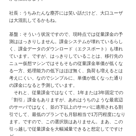
社長：うちみたんな塵芥には笑い話だけど、大口ユーザ
は大混乱してるかもね。
基盤：そういう状況ですので、現時点では従量課金の予
測ははっきりしません。課金システムが壊れているらし
く、課金データのダウンロード（エクスポート）も壊れ
ています。ですが、はっきりしていることは、移行先の
ニュー仮想マシンではそもそもの従量課金単価が低くな
る一方、処理能力の低下はほぼ無く、負荷も増えるとは
考えにくい。なのでシンプルに、単価が低くなった通り
の課金になると予測しています。
それと、従量課金ではなくて、1年または3年固定での
「割引」課金もありますが、あれはうちのような最底辺
のサーバではなく、並の下以上のサーバに適用される割
引でして、最低のプランでも月額相当で1万円程度になり
ます。ですので、この選択肢はありません。まあ、この
引っ越しで従量課金を大幅減量できると想定してですけ