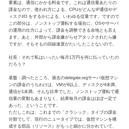
要素は、通信にかかる料金です。これは通信量あたりの
課金なので、使われ方による、CPUがどんなIP通信やデ
ィスクI/O をするかによる、いわゆる従量です。ですので
この部分は、ノンストップ運転する場合に、OSやサーバ
の運用の仕方によって、課金を調整できる余地とも言え
ます。あと、外部から課金嫌がらせアタックされたら嫌
ですが、そもそもの回線速度がたいしたことないので。
社長：それで私はいったい毎月1万円を何に払っていたの
だろう？
基盤：調べたところ、過去のdelegate.orgサーバ仮想マシ
ンの課金のうちわけは、VMが6以上、ディスクが4未満、
通信が1未満。そんな比率でした。ノンストップ運転で通
信量の変動もあまりなく、結果毎月の課金はほぼ一定で
あった、ということです。
ただしこれは、これまでの「クラシック」タイプの課金
分類でして、現行のニュータイプでは、仮想マシンを構
成する部品（リソース）がもっと細かに分かれていて、