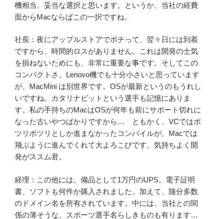
機相当。妥当な選択と思います。というか、当社の経費
面からMacならばこの一択ですね。
社長：夜にアップルストアでポチって、翌々日には到着
ですから、時間的ロスがありません。これは開発の士気
を損ねないためにも、非常に重要な事です。そしてこの
コンパクトさ。Lenovo機でも十分小さいと思っています
が、MacMini は別世界です。OSが最新というのもうれし
いですね。カタリナビットという選手も記憶にありま
す。私の手持ちのMacはOSが何年も前にサポート切れに
なった古いやつばかりですから… ともかく、VCではポ
ツリポツリとしか進まなかったコンパイルが、Macでは
飛ぶように進んでくれて大よろこびです。気持ちよく開
発がススム君。
経理：この他には、備品として1万円のUPS。電子証明
書、ソフトも何件か購入されました。加えて、随分多数
のドメイン名を所有されています。中には、当社との関
係の薄そうな、スポーツ選手名らしきものも有ります…