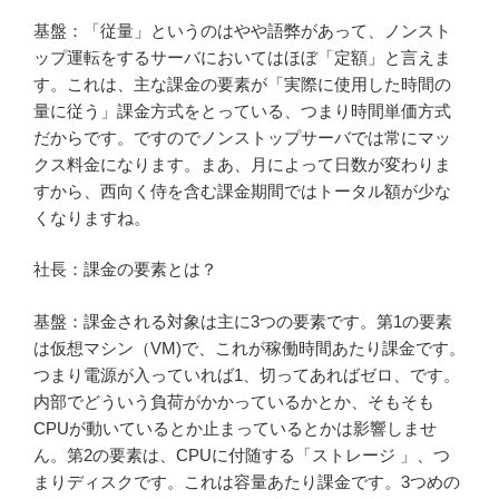
基盤：「従量」というのはやや語弊があって、ノンスト
ップ運転をするサーバにおいてはほぼ「定額」と言えま
す。これは、主な課金の要素が「実際に使用した時間の
量に従う」課金方式をとっている、つまり時間単価方式
だからです。ですのでノンストップサーバでは常にマッ
クス料金になります。まあ、月によって日数が変わりま
すから、西向く侍を含む課金期間ではトータル額が少な
くなりますね。
社長：課金の要素とは？
基盤：課金される対象は主に3つの要素です。第1の要素
は仮想マシン（VM)で、これが稼働時間あたり課金です。
つまり電源が入っていれば1、切ってあればゼロ、です。
内部でどういう負荷がかかっているかとか、そもそも
CPUが動いているとか止まっているとかは影響しませ
ん。第2の要素は、CPUに付随する「ストレージ 」、つ
まりディスクです。これは容量あたり課金です。3つめの