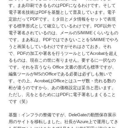
す。まあ印刷できるものはPDFになるわけです。そして
電子署名技術はPDFを基盤として普及しています。電子
定款だってPDFです。ミタ目とメタ情報をセットで表現
する標準形式として確立しているわけです。PDF以外で
電子署名されているのは、メールのS/MIMEくらいなもの
です。まあ私は、PDFではできないことをS/MIMEでやろ
うと画策もしているわけですがそれはさておき。それ
で、PDFの加工や署名を行うツールとしてAcrobatを超え
るものは、現在この世に有りません。要するに一択なの
です。それを言うなら Office 文書の形式も標準ですが、
編集ツールがMSのOfficeである必要は必ずしも無いで
す。その上、AcrobatはOfficeとはユーザ数・売れる数の
桁が違うのですから、あの価格設定は妥当と思います。
ただし、元をとるためにはPDFに電子署名しまくること
です（笑）
基盤：インフラの整備ですが、DeleGateの動態保存展示
用のサイトを移転しました。社長がAzure上で運用してき