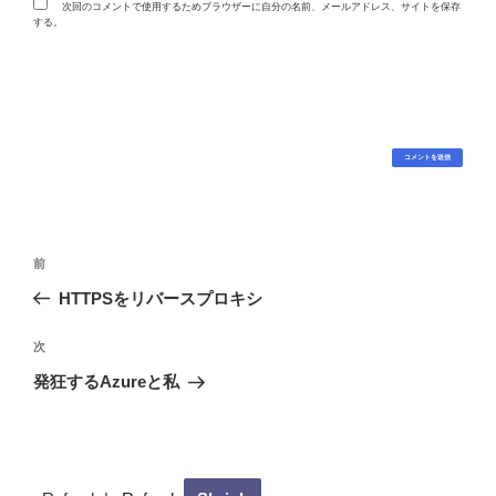
次回のコメントで使用するためブラウザーに自分の名前、メールアドレス、サイトを保存
する。
投
過
前
稿
去
HTTPSをリバースプロキシ
ナ
の
ビ
投
次
次
稿
ゲ
の
発狂するAzureと私
投
ー
稿
シ
ョ