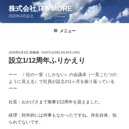
コ
株式会社 ITS MORE
ン
2020年4月設立
テ
ン
ツ
メニュー
へ
ス
キ
投
2020年5月3日
投稿者:
YSATO@DELEGATE.ORG
稿
ッ
設立1/12周年ふりかえり
日:
プ
ーー ｉ社の一室（しかない）の会議卓（一見こたつの
ように見える）で社員が設立の1ヶ月を振り返っている
ーー
社長：おかげさまで無事1/12周年を迎えました。
経理：対外的には何事もなかったですね。存在自体、知
られてないです。