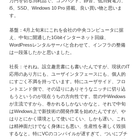
万円を切る消耗品で、コンパクト、静音、低消費電力、
i5、SSD、Windows 10 Pro 搭載、良い買い物と思いま
す。
基盤：4月上旬末にこれを会社の中央コンピュータに据
え、中旬に開通した1Gbitインターネット回線、
WordPressレンタルサーバと合わせて、インフラの整備
は一段落したかと思いました。
社長：それね。設立趣意書にも書いたんですが、現状のIT
応用のあり方にも、ユーザインタフェースにも、個人的
にすごく不満を持っています。特にユーザサイド、フロ
ントエンド側で、その辺りにありそうなニッチに切り込
もうというのが現在うちの方向性です。世の中Windows
が主流ですから、巻かれるしかないかなと。それで中旬
はWindows上で新技術の開発作業を始めたんですが、や
はりとにかく環境として使いにくい、しかも遅い。これ
は精神面だけでなく身体にも悪い、生産性を著しく毀損
するなと。特にVCのコンパイルが遅すぎて、ついにブチ