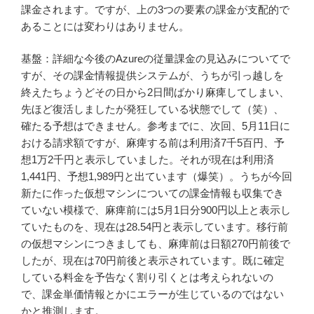
課金されます。ですが、上の3つの要素の課金が支配的で
あることには変わりはありません。
基盤：詳細な今後のAzureの従量課金の見込みについてで
すが、その課金情報提供システムが、うちが引っ越しを
終えたちょうどその日から2日間ばかり麻痺してしまい、
先ほど復活しましたが発狂している状態でして（笑）、
確たる予想はできません。参考までに、次回、5月11日に
おける請求額ですが、麻痺する前は利用済7千5百円、予
想1万2千円と表示していました。それが現在は利用済
1,441円、予想1,989円と出ています（爆笑）。うちが今回
新たに作った仮想マシンについての課金情報も収集でき
ていない模様で、麻痺前には5月1日分900円以上と表示し
ていたものを、現在は28.54円と表示しています。移行前
の仮想マシンにつきましても、麻痺前は日額270円前後で
したが、現在は70円前後と表示されています。既に確定
している料金を予告なく割り引くとは考えられないの
で、課金単価情報とかにエラーが生じているのではない
かと推測します。