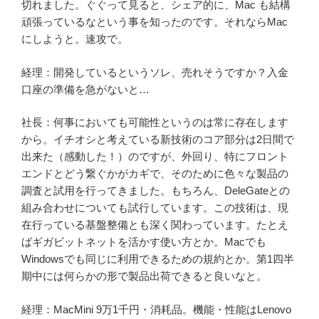
切れました。ぐぐって見ると、シェア的に、Mac も結構
頑張っているなという事を知ったのです。それならMac
にしようと。速攻で。
経理：開発しているというソレ、売れそうですか？入金
口座の準備を急がないと…
社長：何事においても可能性というのは常に存在します
から。イチオシと考えている新技術のコア部分は2日間で
出来た（感動した！）のですが、外回り、特にフロント
エンドとどう繋ぐかがカギで、そのために色々な製品の
調査と試用を行ってきました。もちろん、DeleGateとの
組み合わせについても試行しています。この技術は、現
在行っている基盤整備とも深く関わっています。たとえ
ばギガビットネットを活かす使い方とか。Macでも
Windowsでも同じに利用できるための規約とか。第1四半
期中には何らかの形で製品出荷できると良いなと。
経理：MacMini 9万1千円・消耗品。機能・性能はLenovo