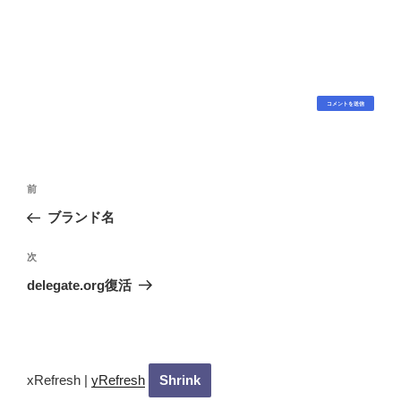
投
過
前
稿
去
ブランド名
ナ
の
ビ
投
次
次
稿
ゲ
の
delegate.org復活
投
ー
稿
シ
ョ
ン
xRefresh
|
yRefresh