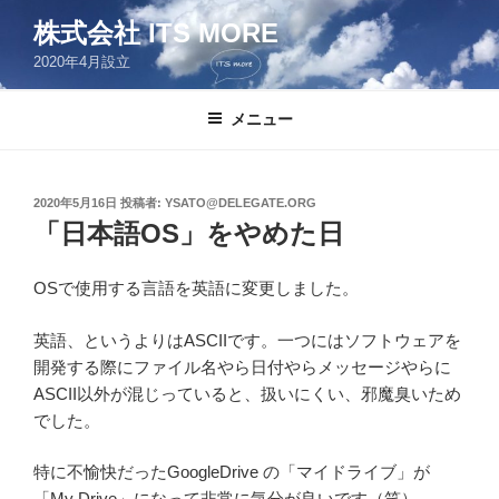
コ
株式会社 ITS MORE
ン
2020年4月設立
テ
ン
ツ
メニュー
へ
ス
キ
投
2020年5月16日
投稿者:
YSATO@DELEGATE.ORG
稿
ッ
「日本語OS」をやめた日
日:
プ
OSで使用する言語を英語に変更しました。
英語、というよりはASCIIです。一つにはソフトウェアを
開発する際にファイル名やら日付やらメッセージやらに
ASCII以外が混じっていると、扱いにくい、邪魔臭いため
でした。
特に不愉快だったGoogleDrive の「マイドライブ」が
「My Drive」になって非常に気分が良いです（笑）