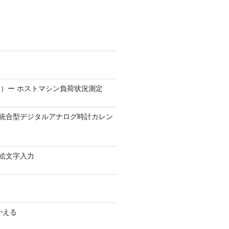
）ー ホストマシン負荷状況測定
9.1 − 統合型デジタルアナログ時計カレン
0 − 絵文字入力
かえる