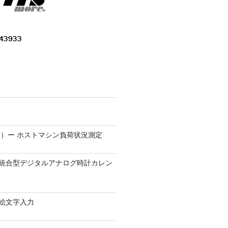
）ー ホストマシン負荷状況測定
9.1 − 統合型デジタルアナログ時計カレン
0 − 絵文字入力