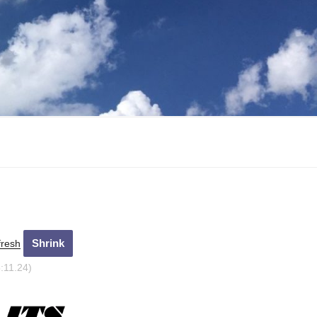
fresh
5:12.24)