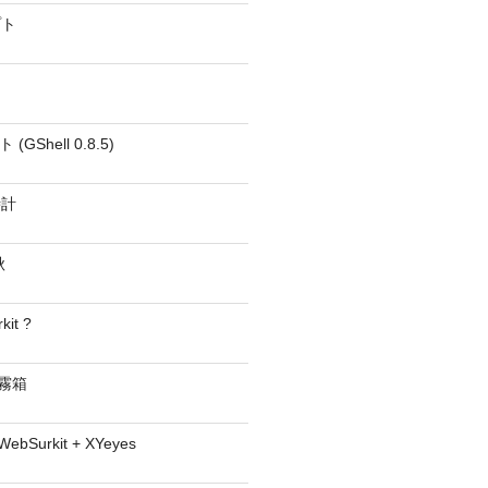
プト
GShell 0.8.5)
時計
秋
kit ?
− 霧箱
 WebSurkit + XYeyes