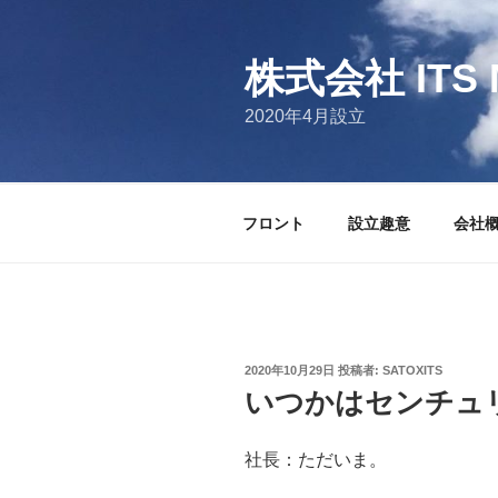
コ
ン
テ
株式会社 ITS 
ン
2020年4月設立
ツ
へ
ス
キ
フロント
設立趣意
会社
ッ
プ
投
2020年10月29日
投稿者:
SATOXITS
稿
いつかはセンチュ
日:
社長：ただいま。