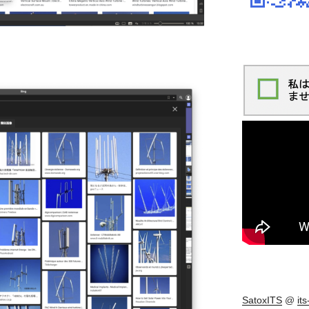
SatoxITS
@
it