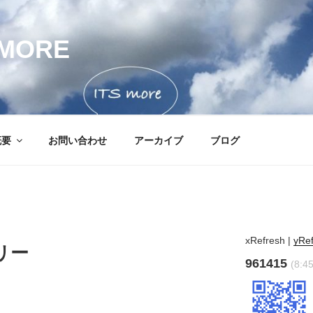
MORE
概要
お問い合わせ
アーカイブ
ブログ
xRefresh
|
yRe
リー
961415
(8:4