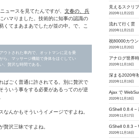
見えるスクリ
eのニュースを見てたんですが、
文春の、兵
2020年11月22日
にハマりました。技術的に知事の認識の
流れて行く雲
易くてまあまあでしたが並の中。で、こ
2020年11月21日
祝80000カウント (
2020年11月20日
アウトされた車内で、オットマンに足を乗
アナログ世界
がら、マッサージ機能で身体をほぐしてい
い、贅沢な時間である。
2020年11月19日
深まる2020年
ればごく普通に許されてる。別に贅沢で
2020年11月19日
そういう事をする必要があるってのが逆
Ajax で WebSur
。
2020年11月18日
GShell 0.8.4 
スなんかもそういうイメージですよね。
2020年11月17日
GShell 0.8.3 −
が贅沢三昧ですよね。
2020年11月16日