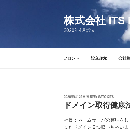
コ
ン
テ
株式会社 ITS 
ン
2020年4月設立
ツ
へ
ス
キ
フロント
設立趣意
会社
ッ
プ
投
2020年6月29日
投稿者:
SATOXITS
稿
ドメイン取得健康
日:
社長：ネームサーバの整理をし
またドメイン２つ取っちゃいま