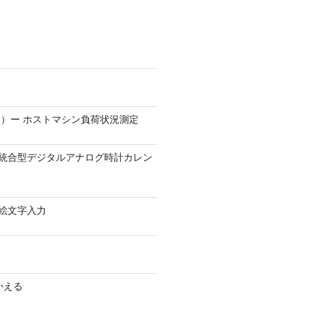
）ー ホストマシン負荷状況測定
9.1 − 統合型デジタルアナログ時計カレン
0 − 絵文字入力
かえる