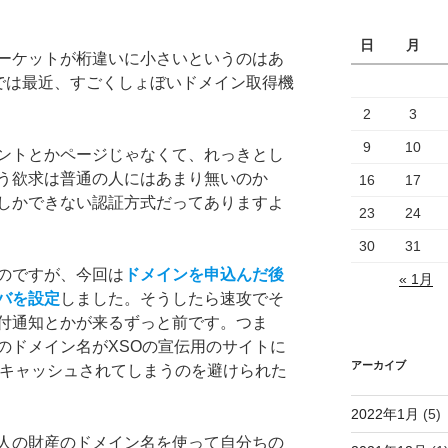
日
月
ーケットが桁違いに小さいというのはあ
eでは最近、すごくしょぼいドメイン取得機
2
3
9
10
ントとかページじゃなくて、れっきとし
う欲求は普通の人にはあまり無いのか
16
17
しかできない認証方式だってありますよ
23
24
30
31
のですが、今回は
ドメインを申込んだ後
« 1月
バを設定
しました。そうしたら速攻でそ
付通知とかが来るずっと前です。つま
のドメイン名がXSOの宣伝用のサイトに
アーカイブ
にキャッシュされてしまうのを避けられた
2022年1月
(5)
人の財産のドメイン名を使って自分ちの