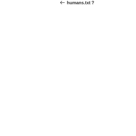
稿
去
humans.txt？
の
ナ
投
ビ
稿
ゲ
ー
シ
ョ
ン