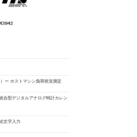
）ー ホストマシン負荷状況測定
9.1 − 統合型デジタルアナログ時計カレン
0 − 絵文字入力