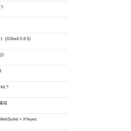
プト
GShell 0.8.5)
時計
秋
kit ?
− 霧箱
 WebSurkit + XYeyes