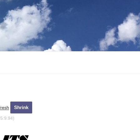
fresh
15:10.94)