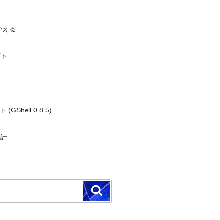
かえる
プト
GShell 0.8.5)
時計
検
索