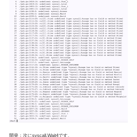
開発：次にsyscall.Wait4です。