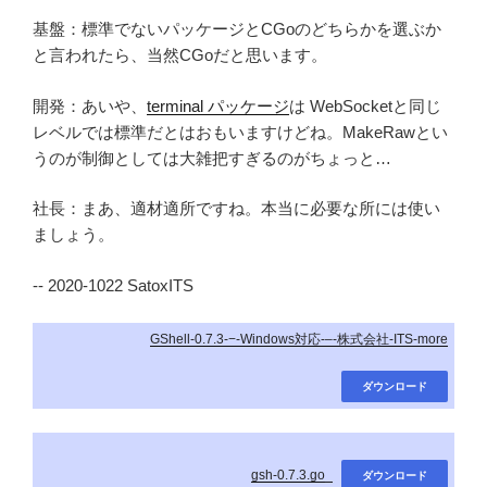
基盤：標準でないパッケージとCGoのどちらかを選ぶか
と言われたら、当然CGoだと思います。
開発：あいや、
terminal パッケージ
は WebSocketと同じ
レベルでは標準だとはおもいますけどね。MakeRawとい
うのが制御としては大雑把すぎるのがちょっと…
社長：まあ、適材適所ですね。本当に必要な所には使い
ましょう。
-- 2020-1022 SatoxITS
GShell-0.7.3-−-Windows対応-–-株式会社-ITS-more
ダウンロード
gsh-0.7.3.go_
ダウンロード