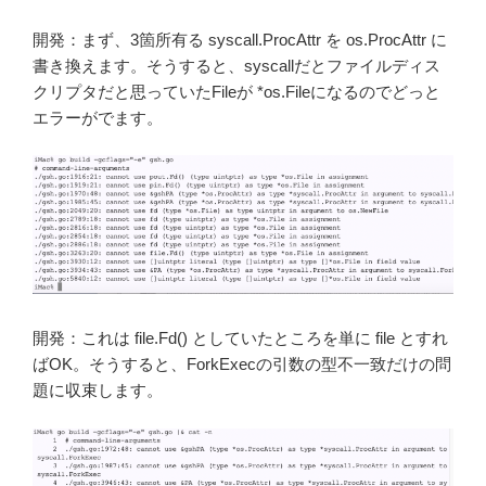
開発：まず、3箇所有る syscall.ProcAttr を os.ProcAttr に
書き換えます。そうすると、syscallだとファイルディス
クリプタだと思っていたFileが *os.Fileになるのでどっと
エラーがでます。
開発：これは file.Fd() としていたところを単に file とすれ
ばOK。そうすると、ForkExecの引数の型不一致だけの問
題に収束します。