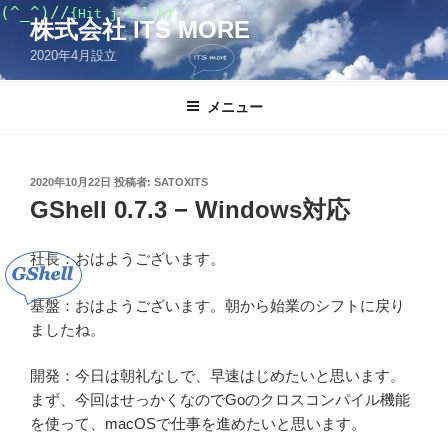
コ
(^_^)//
{Hit j k l h}
株式会社 ITS MORE
ン
2020年4月設立
テ
ン
ツ
メニュー
へ
ス
キ
投
2020年10月22日
投稿者:
SATOXITS
稿
ッ
GShell 0.7.3 − Windows対応
日:
プ
社長：おはようございます。
基盤：おはようございます。朝から始業のシフトに戻り
ましたね。
開発：今日は朝礼なしで、早速はじめたいと思います。
まず、今回はせっかくなのでGoのクロスコンパイル機能
を使って、macOSで仕事を進めたいと思います。