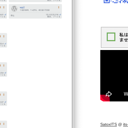
SatoxITS
@
it