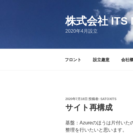
コ
ン
テ
株式会社 ITS 
ン
2020年4月設立
ツ
へ
ス
キ
フロント
設立趣意
会社
ッ
プ
投
2020年7月18日
投稿者:
SATOXITS
稿
サイト再構成
日:
基盤：Azureのほうは片付い
整理を行いたいと思います。