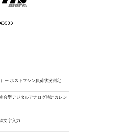
）ー ホストマシン負荷状況測定
9.1 − 統合型デジタルアナログ時計カレン
0 − 絵文字入力