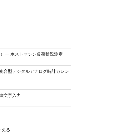
）ー ホストマシン負荷状況測定
9.1 − 統合型デジタルアナログ時計カレン
0 − 絵文字入力
かえる