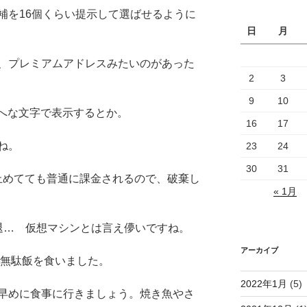
補を16個くらい提示して選ばせるように
日
月
、プレミアムアドレスみたいのがあった
2
3
9
10
なへな文字で表示するとか。
16
17
ね。
23
24
30
31
止めてても普通に課金されるので、破棄し
« 1月
退… 仮想マシンとは言え儚いですね。
アーカイブ
上無駄飯を食いました。
2022年1月
(5)
早めに食事に行きましょう。焼き魚やさ