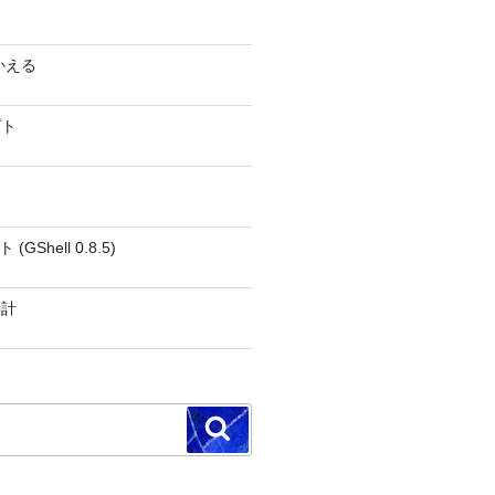
かえる
プト
GShell 0.8.5)
時計
検
索