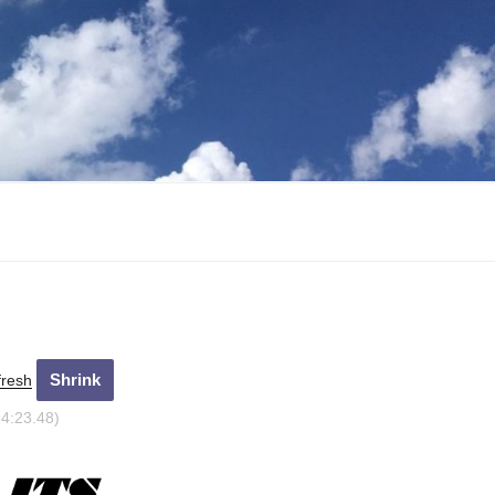
fresh
24:24.68)