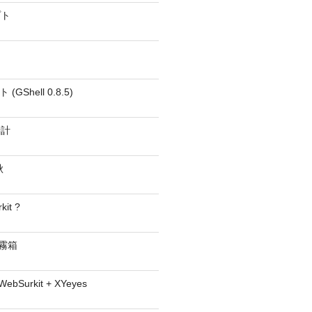
プト
GShell 0.8.5)
時計
秋
kit ?
− 霧箱
 WebSurkit + XYeyes