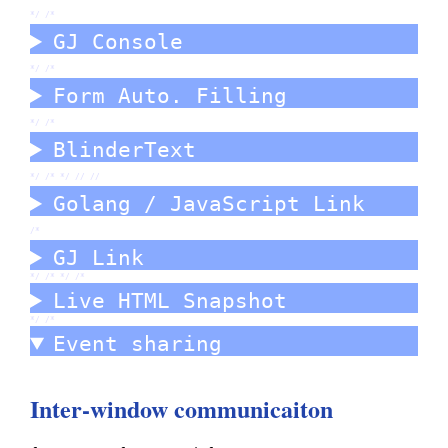
*/ /*
GJ Console
*/ /*
Form Auto. Filling
*/ /*
BlinderText
*/ /*
*/ //
//
Golang / JavaScript Link
/*
GJ Link
*/ /*
*/ /*
Live HTML Snapshot
*/ /*
Event sharing
Inter-window communicaiton