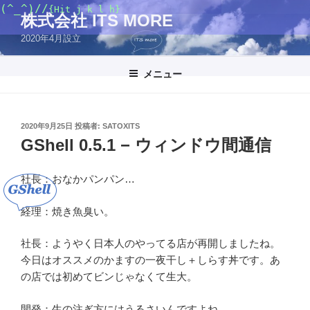
コ
(^_^)//
{Hit j k l h}
株式会社 ITS MORE
ン
2020年4月設立
テ
ン
ツ
メニュー
へ
ス
キ
投
2020年9月25日
投稿者:
SATOXITS
稿
ッ
GShell 0.5.1 − ウィンドウ間通信
日:
プ
社長：おなかパンパン…
経理：焼き魚臭い。
社長：ようやく日本人のやってる店が再開しましたね。
今日はオススメのかますの一夜干し＋しらす丼です。あ
の店では初めてビンじゃなくて生大。
開発：生の注ぎ方にはうるさいんですよね。