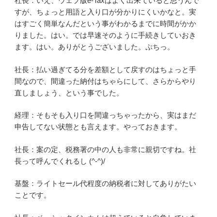
社長：いえ、ウェブ版e-Taxはよく出来ていると思うんで
すが、ちょっと用語と入り口が分かりにくいかなと。実
はすごく簡単なんだという事がわかるまでに時間がかか
りました。はい。では早速そのように手続きしていおき
ます。はい。ありがとうございました。ぷちっ。
社長：払い過ぎてる分を差額として戻すのはちょっと手
間なので、間違った納付はちゃらにして、さらからやり
直しましょう、という事でした。
経理：そもそも入り口を間違っちゃったから、実はまだ
申告してない状態とも言えます。やっておきます。
社長：案の定、税務署の中の人も非常に親切ですね。社
長って呼んでくれるし (^-^)/
基盤：ライトセール代程度の納税者に対してありがたい
ことです。