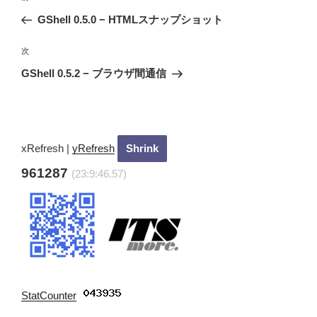
稿
去
GShell 0.5.0 − HTMLスナップショット
ナ
の
ビ
投
次
次
稿
ゲ
の
GShell 0.5.2 − ブラウザ間通信
投
ー
稿
シ
ョ
ン
xRefresh
|
yRefresh
961287
(23:9:47.37)
StatCounter
: