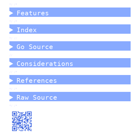
*/ /*
Features
*/ /*
Index
*/ //
Go Source
//
Considerations
//
/*
References
*/ /*
Raw Source
*/ /*