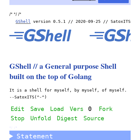
/*
*/ /*
GShell
version 0.5.1 // 2020-09-25 // SatoxITS
GShell // a General purpose Shell
built on the top of Golang
It is a shell for myself, by myself, of myself.
--SatoxITS(^-^)
Edit
Save
Load
Vers
0
Fork
Stop
Unfold
Digest
Source
*/ /*
Statement