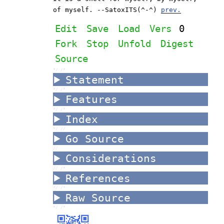
of myself. --SatoxITS(^-^)
prev.
Edit
Save
Load
Vers
0
Fork
Stop
Unfold
Digest
Source
*/ /*
Statement
*/ /*
Features
*/ /*
Index
*/ //
Go Source
//
Considerations
//
/*
References
*/ /*
Raw Source
*/ /*