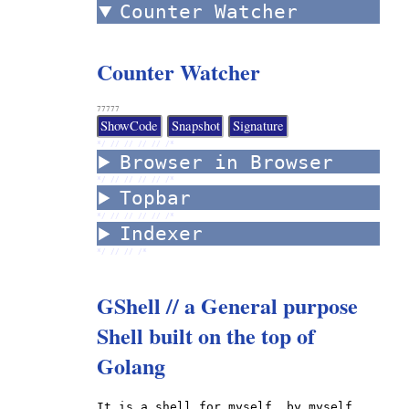
Counter Watcher
Counter Watcher
77777
*/ //
//
//
//
/*
Browser in Browser
*/ //
//
//
//
/*
Topbar
*/ //
//
//
//
/*
Indexer
*/ //
//
/*
GShell // a General purpose
Shell built on the top of
Golang
It is a shell for myself, by myself,