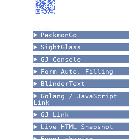
*/ //
//
/*
PackmonGo
*/ //
//
//
//
/*
SightGlass
*/ //
//
/*
GJ Console
*/ /*
Form Auto. Filling
*/ /*
BlinderText
*/ /*
*/ //
//
Golang / JavaScript
Link
/*
GJ Link
*/ /*
*/ /*
Live HTML Snapshot
*/ /*
Event sharing