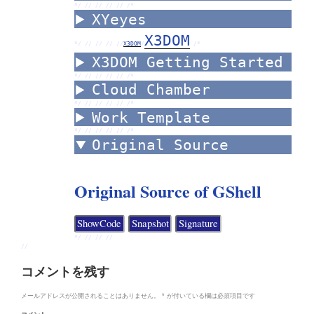
*/ //
//
//
//
/*
XYeyes
X3DOM
*/ //
//
//
//
X3DOM
/
/*
X3DOM Getting Started
*/ //
//
//
//
/*
Cloud Chamber
*/ //
//
//
//
/*
Work Template
*/ //
//
//
//
/*
Original Source
Original Source of GShell
*/ //
//
//
//
コメントを残す
メールアドレスが公開されることはありません。
*
が付いている欄は必須項目です