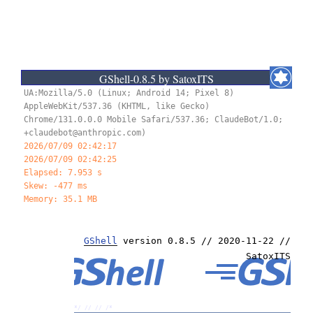
/*
GShell-0.8.5 by SatoxITS
UA:Mozilla/5.0 (Linux; Android 14; Pixel 8)
AppleWebKit/537.36 (KHTML, like Gecko)
Chrome/131.0.0.0 Mobile Safari/537.36; ClaudeBot/1.0;
+claudebot@anthropic.com)
2026/07/09 02:42:17
2026/07/09 02:42:26
Elapsed: 9.43 s
Skew: -523 ms
Memory: 35.1 MB
GShell
version 0.8.5 // 2020-11-22 //
SatoxITS
*/ //
//
/*