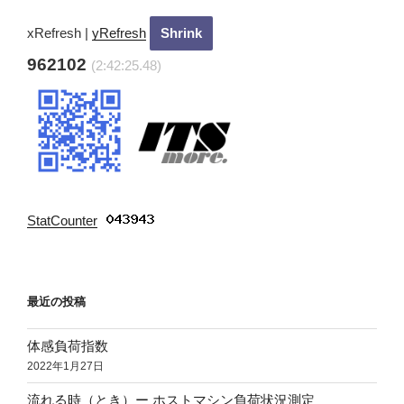
ョ
ン
xRefresh
|
yRefresh
962102
(2:42:26.68)
StatCounter
:
最近の投稿
体感負荷指数
2022年1月27日
流れる時（とき）ー ホストマシン負荷状況測定