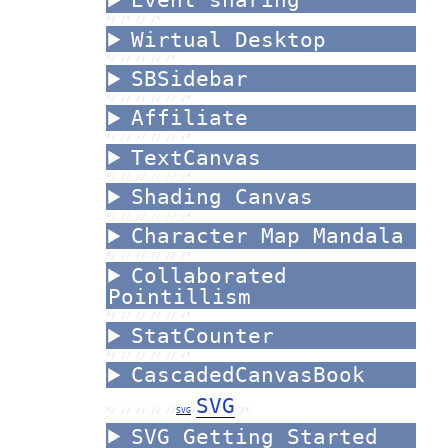
*/ /*
//
/*
Wirtual Desktop
*/ //
//
//
/*
SBSidebar
*/ //
//
//
//
/*
Affiliate
*/ //
//
//
//
/*
TextCanvas
*/ //
//
//
//
/*
Shading Canvas
*/ //
//
//
//
/*
Character Map Mandala
*/ //
//
//
//
/*
Collaborated
Pointillism
*/ //
//
//
//
/*
StatCounter
*/ //
//
//
//
/*
CascadedCanvasBook
SVG
*/ //
//
//
//
SVG
/
/*
SVG Getting Started