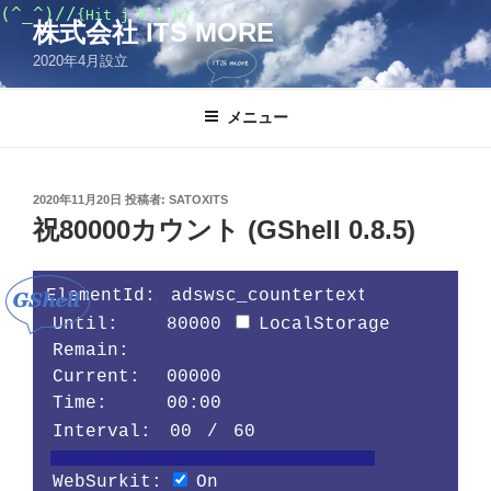
コ
(^_^)//
{Hit j k l h}
株式会社 ITS MORE
ン
2020年4月設立
テ
ン
ツ
メニュー
へ
ス
キ
投
2020年11月20日
投稿者:
SATOXITS
稿
ッ
祝80000カウント (GShell 0.8.5)
日:
プ
ElementId: 
 Until:    
LocalStorage

 Remain:   
00000
 Current:  
00:00
 Time:     
 Interval: 
 / 
 WebSurkit: 
On