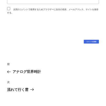
次回のコメントで使用するためブラウザーに自分の名前、メールアドレス、サイトを保存
する。
投
過
前
稿
去
アナログ世界時計
ナ
の
ビ
投
次
次
稿
ゲ
の
流れて行く雲
投
ー
稿
シ