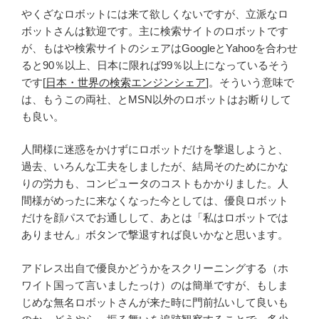
やくざなロボットには来て欲しくないですが、立派なロ
ボットさんは歓迎です。主に検索サイトのロボットです
が、もはや検索サイトのシェアはGoogleとYahooを合わせ
ると90％以上、日本に限れば99％以上になっているそう
です[
日本・世界の検索エンジンシェア
]。そういう意味で
は、もうこの両社、とMSN以外のロボットはお断りして
も良い。
人間様に迷惑をかけずにロボットだけを撃退しようと、
過去、いろんな工夫をしましたが、結局そのためにかな
りの労力も、コンピュータのコストもかかりました。人
間様がめったに来なくなった今としては、優良ロボット
だけを顔パスでお通しして、あとは「私はロボットでは
ありません」ボタンで撃退すれば良いかなと思います。
アドレス出自で優良かどうかをスクリーニングする（ホ
ワイト国って言いましたっけ）のは簡単ですが、もしま
じめな無名ロボットさんが来た時に門前払いして良いも