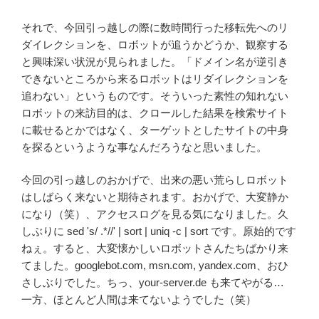
それで、今回引っ越しの際に数時間行った移転先へのリ
ダイレクションを、ロボットが追うかどうか、観察する
と興味深い状況が見られました。「ドメイン名が逆引き
できないところから来るロボットはリダイレクションを
追わない」というものです。そういった素性の知れない
ロボットの来訪目的は、クロールした結果を検索サイト
に載せるとかではなく、ターゲットとしたサイトの中身
を探るというような事なんだろうなと思いました。
今回の引っ越しのおかげで、出来の悪い荒らしロボット
はしばらく来ないと期待されます。おかげで、大変静か
になり（笑）、アクセスログを見る気になりました。久
しぶりに sed 's/ .*//' | sort | uniq -c | sort です。原始的です
ねぇ。すると、大変懐かしいロボットさんたちばかり来
てました。googlebot.com, msn.com, yandex.com、おひ
さしぶりでした。ちっ、your-server.de も来てやがる…
一方、ほとんど人間は来てないようでした（笑）