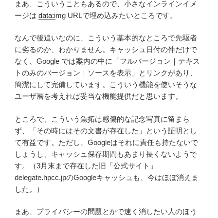
まあ、こういうこともあるので、小さなインラインイメ
ージは
data:i
mg URLで埋め込みたいところです。
なんで後追いなのに、こういう基本的なところで先駆者
に劣るのか、わかりません。キャッシュ日付の件だけで
なく、Google では案内の中に「フルバージョン｜テキス
トのみのバージョン｜ソースを表示」とリンクがあり、
簡潔にして完備しています。こういう機能を使いそうな
ユーザ層を考えれば妥当な機能提供だと思います。
ところで、こういう魚拓は感傷的な記念写真に留まら
ず、「その時にはその文書が存在した」という証明とし
て有益です。ただし、Googleはそれに責任も持たないで
しょうし、キャッシュ保存期間もあまり長くないようで
す。（3月末まで存在した旧「公式サイト」
delegate.hpcc.jpのGoogleキャッシュも、今はほぼ消えま
した。）
まあ、プライバシーの問題とかで速く消したい人のほう