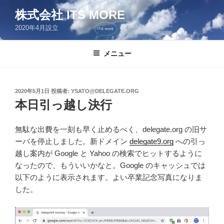
コ
株式会社 ITS MORE
ン
2020年4月設立
テ
ン
ツ
メニュー
へ
ス
キ
投
2020年5月1日
投稿者:
YSATO@DELEGATE.ORG
稿
ッ
本日引っ越し決行
日:
プ
無駄な出費を一刻も早く止めるべく、delegate.org の旧サ
ーバを停止しました。新ドメイン
delegate9.org
への引っ
越し案内が Google と Yahoo の検索でヒットするように
なったので、もういいかなと。Google のキャッシュでは
以下のように表示されます。よい卒業記念写真になりま
した。