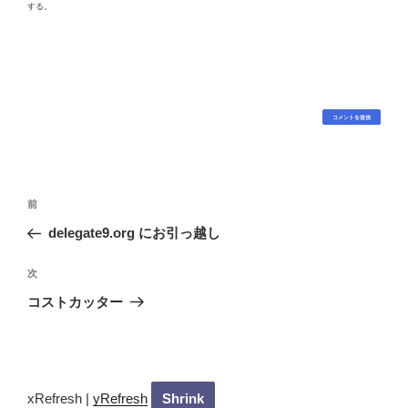
する。
投
過
前
稿
去
delegate9.org にお引っ越し
ナ
の
ビ
投
次
次
稿
ゲ
の
コストカッター
投
ー
稿
シ
ョ
ン
xRefresh
|
yRefresh