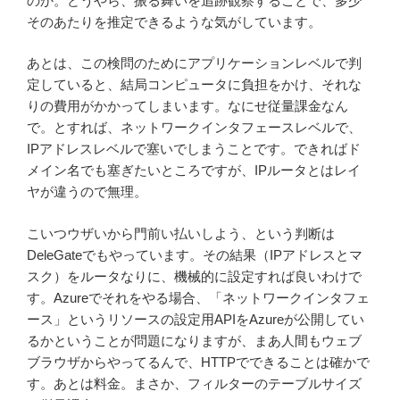
のか。どうやら、振る舞いを追跡観察することで、多少
そのあたりを推定できるような気がしています。
あとは、この検問のためにアプリケーションレベルで判
定していると、結局コンピュータに負担をかけ、それな
りの費用がかかってしまいます。なにせ従量課金なん
で。とすれば、ネットワークインタフェースレベルで、
IPアドレスレベルで塞いでしまうことです。できればド
メイン名でも塞ぎたいところですが、IPルータとはレイ
ヤが違うので無理。
こいつウザいから門前い払いしよう、という判断は
DeleGateでもやっています。その結果（IPアドレスとマ
スク）をルータなりに、機械的に設定すれば良いわけで
す。Azureでそれをやる場合、「ネットワークインタフェ
ース」というリソースの設定用APIをAzureが公開してい
るかということが問題になりますが、まあ人間もウェブ
ブラウザからやってるんで、HTTPでできることは確かで
す。あとは料金。まさか、フィルターのテーブルサイズ