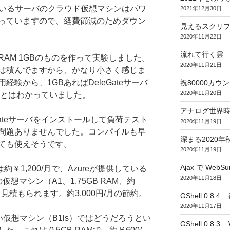
現在使っているサーバのクラウド仮想マシンはパワ
2021年12月30日
っていますので、経費節減のためダウン
見えるスクリ
2020年11月22日
流れて行く雲
AM 1GBのものを作って実験しました。
2020年11月21日
Bは積んでますから、かなり小さく感じま
験から、1GBあればDeleGateサーバ
祝80000カウント (
2020年11月20日
くことはわかっていました。
アナログ世界
Gateサーバをインストールして負荷テスト
2020年11月19日
問題ありませんでした。コンパイルも早
深まる2020年
ても使えそうです。
2020年11月19日
Ajax で WebSur
￥1,200/月で、Azureが提供している
2020年11月18日
想マシン（A1、1.75GB RAM、約
ると見積もられます。約3,000円/月の節約。
GShell 0.8.4 
2020年11月17日
い仮想マシン（B1ls）ではどうだろうとい
GShell 0.8.3 −