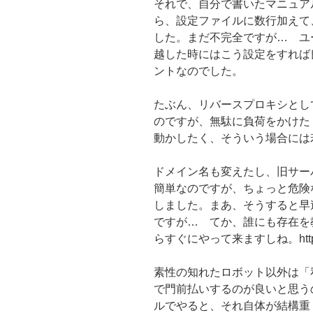
それで、自分で書いたマニュア
ら、設定ファイルに数行加えて
した。まだ不完全ですが… ユ
越した時にはこう設定をすれば
ントなのでした。
たぶん、リバースプロキシとし
のですが、無駄に負荷をかけた
動かしたく、そういう場合には
ドメイン名も変えたし、旧サー
簡単なのですが、ちょっと危険
しました。まあ、そうすると早
ですが… てか、誰にも存在を
らすぐにやって来ますしね。http
素性の知れたロボット以外は「
で門前払いするのが良いと思う
ルでやると、それ自体が結構重く