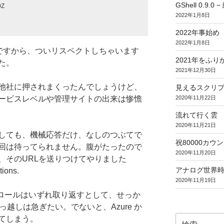
GShell 0.9.
0Z
2022年1月8日
2022年事始め
2022年1月8日
ですから、ついリスペクトしちゃいます
2021年をふり
た。
2021年12月30日
他社に押されまくったんでしょうけど、
見えるスクリ
ービスレベルや管理サイトの出来は惨憺
2020年11月22日
流れて行く雲
2020年11月21日
しても、機械応答だけ、なしのつぶてで
祝80000カウント (
回は待ってられません。腹がたったので
2020年11月20日
、そのURLを送りつけてやりました
アナログ世界
ons.
2020年11月19日
のコントロールはいずれ取り返すとして、せっか
引っ越しは急ぎたい。でないと、Azure か
検
てしまう。