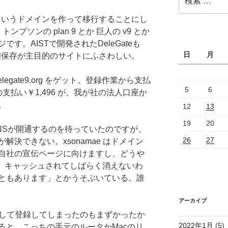
索:
いうドメインを作って移行することにし
プソンの plan 9 とか 巨人の v9 とか
す。AISTで開発されたDeleGateも
日
月
。動態保存が主目的のサイトにふさわしい。
elegate9.org をゲット。登録作業から支払
5
6
支払い￥1,496 が、我が社の法人口座か
。
12
13
19
20
NSが開通するのを待っていたのですが、
26
27
決できない。xsonamae はドメイン
自社の宣伝ページに向けますし、どうや
い。キャッシュされてしばらく消えないわ
ともあります」とかうそぶいている。誰
アーカイブ
として登録してしまったのもまずかったか
2022年1月
(5)
ると、こっちの手元のルータかMacのリ