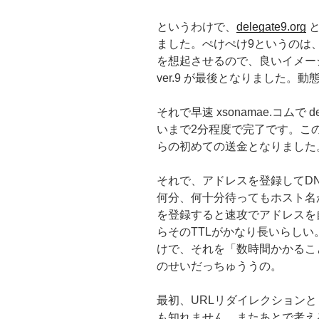
というわけで、
delegate9.org
と
ました。ぺけぺけ9というのは、トン
を想起させるので、良いイメージで
ver.9 が最後となりました
それで早速 xsonamae.コムで d
いまで2分程度で完了です。この
らの初めての送金となりました
それで、アドレスを登録してD
何分、何十分待ってもホスト名が解
を登録すると速攻でアドレスを
らそのTTLがかなり長いらし
けで、それを「数時間かかるこ
のせいだっちゅううの。
最初、URLリダイレクション
も知れません。またあとで考え