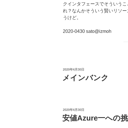
クインタフェースでそういうこ
れ？なんかそういう賢いリソー
うけど。
2020-0430 sato@izmoh
投
2020年4月30日
稿
メインバンク
日:
投
2020年4月30日
稿
安値Azure一への
日: