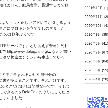
知れません。結局実際、貫通するまで数
2021年12月
(1
2020年11月
(2
からはサクッと正しいアドレスが引けるよう
2020年10月
(4
そこにプロキシを立ててしのぎました。
使ったのは数年ぶりです。
2020年9月
(35
2020年8月
(41
のHTTPサーバです。とりあえず普通に見れ
p://www.delegate.org/... などと書い
2020年7月
(67
自身や検索エンジンから生成している
2020年6月
(84
2020年5月
(55
ジの中に含まれるURL相当部分の
2020年4月
(20
gate9.org に書き換えることです。それだけです。
MLのタグだけあれば簡単な事です。そして
できるのをDeleGateのウリにしてたは
しまいました。