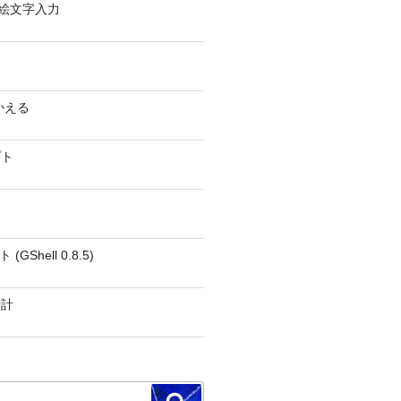
0 − 絵文字入力
かえる
プト
GShell 0.8.5)
時計