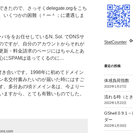
ので、さっそくdelegate.orgをこち
、いくつかの困難（＾ー＾；に遭遇しま
サーバををお任せしているN. Sol. でDNSサ
StatCounter
:
のですが、自分のアカウントからそれが
更新・料金請求のページにはちゃんとあ
心にSPAMは送ってくるのに…
最近の投稿
来のお付き合いです。1998年に初めてドメイン
ン名交付書みたいのが届いた時にはすご
体感負荷指数
す。多分あの頃ドメイン名は、今より一
2022年1月27日
いますから、とても有難いものでした。
流れる時（とき
2022年1月22日
GShell 0.
ダー
2022年1月20日
ions.com