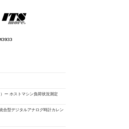
）ー ホストマシン負荷状況測定
9.1 − 統合型デジタルアナログ時計カレン