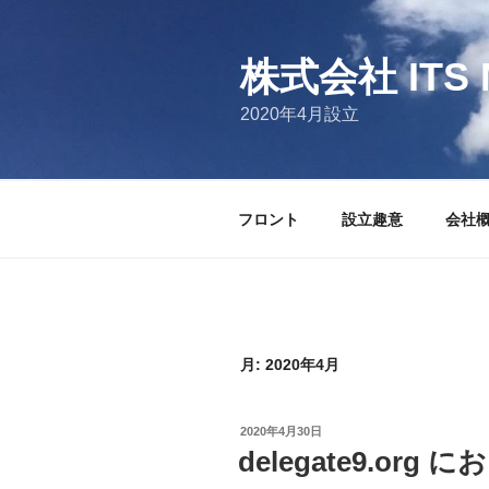
コ
ン
テ
株式会社 ITS 
ン
2020年4月設立
ツ
へ
ス
キ
フロント
設立趣意
会社
ッ
プ
月:
2020年4月
投
2020年4月30日
稿
delegate9.org
日: