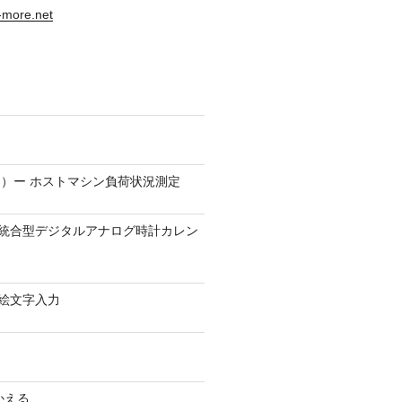
s-more.net
）ー ホストマシン負荷状況測定
9.1 − 統合型デジタルアナログ時計カレン
0 − 絵文字入力
かえる