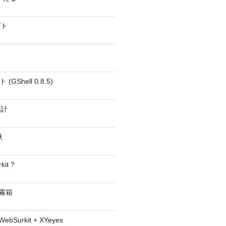
プト
GShell 0.8.5)
時計
秋
kit ?
− 霧箱
 WebSurkit + XYeyes