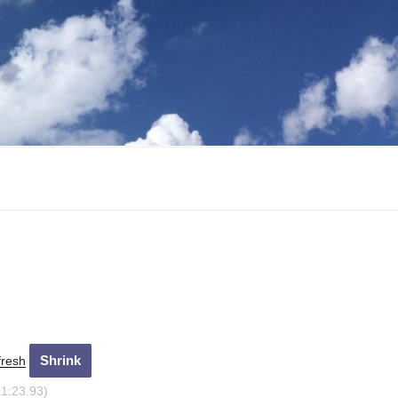
fresh
21:24.93)