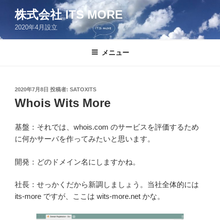
コ
株式会社 ITS MORE
ン
2020年4月設立
テ
ン
ツ
メニュー
へ
ス
キ
投
2020年7月8日
投稿者:
SATOXITS
稿
ッ
Whois Wits More
日:
プ
基盤：それでは、whois.com のサービスを評価するため
に何かサーバを作ってみたいと思います。
開発：どのドメイン名にしますかね。
社長：せっかくだから新調しましょう。当社全体的には
its-more ですが、ここは wits-more.net かな。