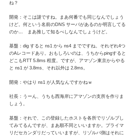
ね？
開発：そこは謎ですね。まあ何番でも同じなんでしょう
けど。何という名前のDNS サーバがあるのか明言してる
のか… まあ推して知るべしなんでしょうけど。
基盤：dig すると ns1 から ns4 までですね。それぞれ4つ
のAレコードあり。おもしろいのは、うちからpingすると
どこもRTT 5.8ms 程度。ですが、アマゾン東京からやる
と ns1 が 3.8ms、それ以外は 2.8ms。
開発：やはり ns1 が人気なんですかねｗ
社長：うーん、うちも西海岸にアマゾンの支所を作りま
しょう。
基盤：それで、この登録したホストを各所でリゾルブし
てみてるんですが、まあ順不同といいますか。プライマ
リだセカンダリだっていいますが、リゾルバ側はそれに