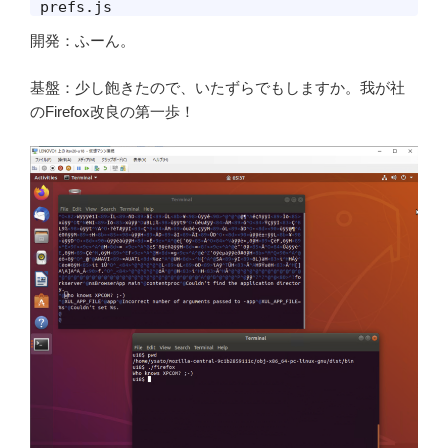
prefs.js
開発：ふーん。
基盤：少し飽きたので、いたずらでもしますか。我が社
のFirefox改良の第一歩！