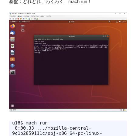
基盤：どれどれ、わくわく、mach run！
u18$ mach run

 0:00.33 .../mozilla-central-
9c1b2859111c/obj-x86_64-pc-linux-