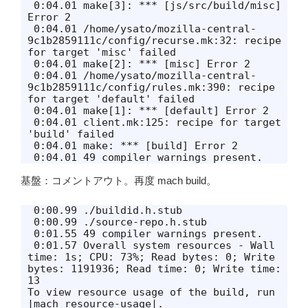
 0:04.01 make[3]: *** [js/src/build/misc] 
Error 2

 0:04.01 /home/ysato/mozilla-central-
9c1b2859111c/config/recurse.mk:32: recipe 
for target 'misc' failed

 0:04.01 make[2]: *** [misc] Error 2

 0:04.01 /home/ysato/mozilla-central-
9c1b2859111c/config/rules.mk:390: recipe 
for target 'default' failed

 0:04.01 make[1]: *** [default] Error 2

 0:04.01 client.mk:125: recipe for target 
'build' failed

 0:04.01 make: *** [build] Error 2

基盤：コメントアウト。再度 mach build。
 0:00.99 ./buildid.h.stub

 0:00.99 ./source-repo.h.stub

 0:01.55 49 compiler warnings present.

 0:01.57 Overall system resources - Wall 
time: 1s; CPU: 73%; Read bytes: 0; Write 
bytes: 1191936; Read time: 0; Write time: 
13

To view resource usage of the build, run 
|mach resource-usage|.
