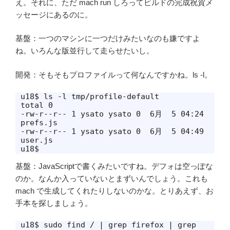
え。それに、ただ mach run しろってビルドの完成祝賀メ
ッセージにあるのに。
基盤：一つのマシンに一つだけみたいなのも嫌ですよ
ね。いろんな版並行して走らせたいし。
開発：そもそもプロファイルって何なんですかね。ls -l。
u18$ ls -l tmp/profile-default

total 0

-rw-r--r-- 1 ysato ysato 0  6月  5 04:24 
prefs.js

-rw-r--r-- 1 ysato ysato 0  6月  5 04:49 
user.js

u18$ 
基盤：JavaScriptで書くみたいですね。デフォは空っぽな
のか。なんか入っていないとまずいんでしょう。これも
mach で生成してくれたりしないのかな。とりあえず、お
手本を探しましょう。
u18$ sudo find / | grep firefox | grep 