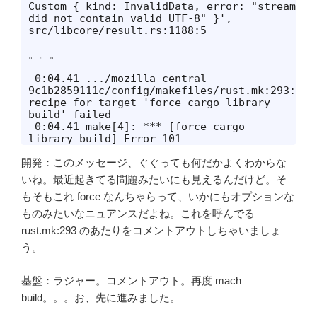
Custom { kind: InvalidData, error: "stream 
did not contain valid UTF-8" }', 
src/libcore/result.rs:1188:5

。。。

 0:04.41 .../mozilla-central-
9c1b2859111c/config/makefiles/rust.mk:293: 
recipe for target 'force-cargo-library-
build' failed

 0:04.41 make[4]: *** [force-cargo-
library-build] Error 101
開発：このメッセージ、ぐぐっても何だかよくわからな
いね。最近起きてる問題みたいにも見えるんだけど。そ
もそもこれ force なんちゃらって、いかにもオプションな
ものみたいなニュアンスだよね。これを呼んでる
rust.mk:293 のあたりをコメントアウトしちゃいましょ
う。
基盤：ラジャー。コメントアウト。再度 mach
build。。。お、先に進みました。