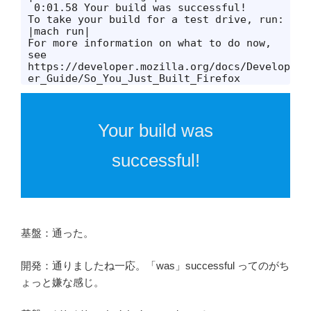
 0:01.58 Your build was successful!

To take your build for a test drive, run: 
|mach run|

For more information on what to do now, 
see 
https://developer.mozilla.org/docs/Develop
er_Guide/So_You_Just_Built_Firefox
Your build was
successful!
基盤：通った。
開発：通りましたね一応。「was」successful ってのがち
ょっと嫌な感じ。