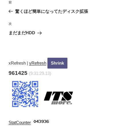
過
前
稿
去
驚くほど簡単になってたディスク拡張
ナ
の
ビ
投
次
次
稿
ゲ
の
まだまだHDD
投
ー
稿
シ
ョ
ン
xRefresh
|
yRefresh
961425
(9:31:30.33)
StatCounter
: