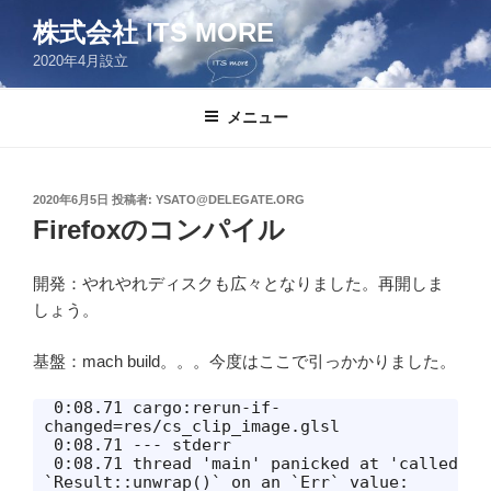
コ
株式会社 ITS MORE
ン
2020年4月設立
テ
ン
ツ
メニュー
へ
ス
キ
投
2020年6月5日
投稿者:
YSATO@DELEGATE.ORG
稿
ッ
Firefoxのコンパイル
日:
プ
開発：やれやれディスクも広々となりました。再開しま
しょう。
基盤：mach build。。。今度はここで引っかかりました。
 0:08.71 cargo:rerun-if-
changed=res/cs_clip_image.glsl

 0:08.71 --- stderr

 0:08.71 thread 'main' panicked at 'called 
`Result::unwrap()` on an `Err` value: 