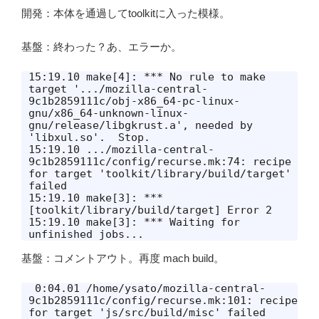
開発：本体を通過してtoolkitに入った模様。
基盤：終わった？あ、エラーか。
15:19.10 make[4]: *** No rule to make 
target '.../mozilla-central-
9c1b2859111c/obj-x86_64-pc-linux-
gnu/x86_64-unknown-linux-
gnu/release/libgkrust.a', needed by 
'libxul.so'.  Stop.

15:19.10 .../mozilla-central-
9c1b2859111c/config/recurse.mk:74: recipe 
for target 'toolkit/library/build/target' 
failed

15:19.10 make[3]: *** 
[toolkit/library/build/target] Error 2

15:19.10 make[3]: *** Waiting for 
unfinished jobs...
基盤：コメントアウト。再度 mach build。
 0:04.01 /home/ysato/mozilla-central-
9c1b2859111c/config/recurse.mk:101: recipe 
for target 'js/src/build/misc' failed
