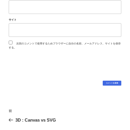
サイト
次回のコメントで使用するためブラウザーに自分の名前、メールアドレス、サイトを保存
する。
投
過
前
稿
去
3D : Canvas vs SVG
ナ
の