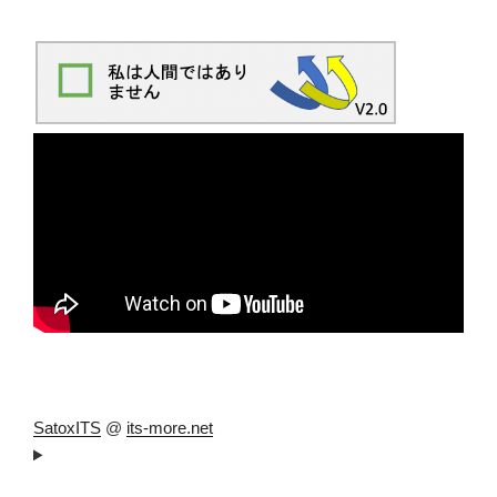
SatoxITS
@
its-more.net