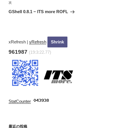
ビ
投
次
次
稿
ゲ
の
GShell 0.8.1 − ITS more ROFL
投
ー
稿
シ
ョ
ン
xRefresh
|
yRefresh
961987
(19:3:23.77)
StatCounter
:
最近の投稿