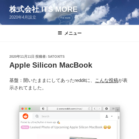
コ
株式会社 ITS MORE
ン
2020年4月設立
テ
ン
ツ
メニュー
へ
ス
キ
投
2020年11月11日
投稿者:
SATOXITS
稿
ッ
Apple Silicon MacBook
日:
プ
基盤：開いたままにしてあったredditに、
こんな投稿
が表
示されてました。